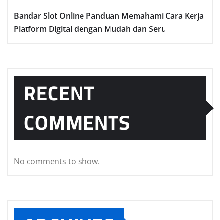
Bandar Slot Online Panduan Memahami Cara Kerja
Platform Digital dengan Mudah dan Seru
RECENT
COMMENTS
No comments to show.