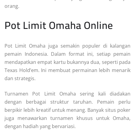
orang.
Pot Limit Omaha Online
Pot Limit Omaha juga semakin populer di kalangan
pemain Indonesia. Dalam format ini, setiap pemain
mendapatkan empat kartu bukannya dua, seperti pada
Texas Hold’em. Ini membuat permainan lebih menarik
dan strategis.
Turnamen Pot Limit Omaha sering kali diadakan
dengan berbagai struktur taruhan. Pemain perlu
berpikir lebih kreatif untuk menang. Banyak situs poker
juga menawarkan turnamen khusus untuk Omaha,
dengan hadiah yang bervariasi.