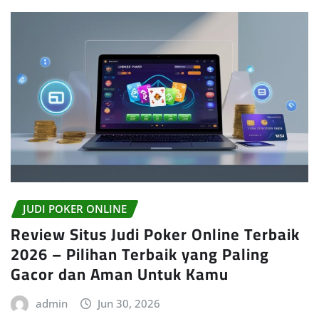
JUDI POKER ONLINE
Review Situs Judi Poker Online Terbaik
2026 – Pilihan Terbaik yang Paling
Gacor dan Aman Untuk Kamu
admin
Jun 30, 2026