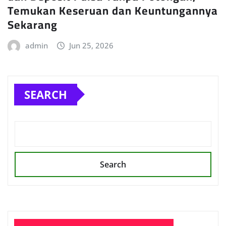
Temukan Keseruan dan Keuntungannya
Sekarang
admin
Jun 25, 2026
SEARCH
Search