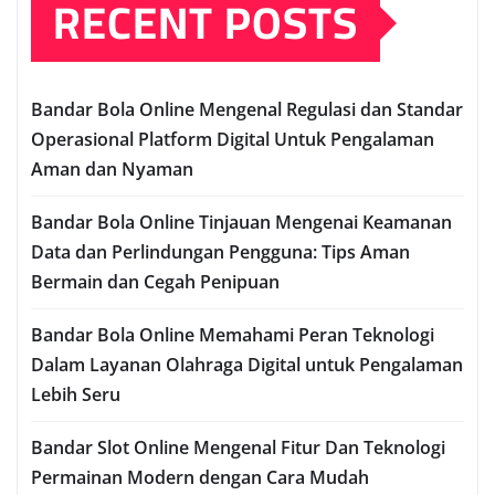
RECENT POSTS
Bandar Bola Online Mengenal Regulasi dan Standar
Operasional Platform Digital Untuk Pengalaman
Aman dan Nyaman
Bandar Bola Online Tinjauan Mengenai Keamanan
Data dan Perlindungan Pengguna: Tips Aman
Bermain dan Cegah Penipuan
Bandar Bola Online Memahami Peran Teknologi
Dalam Layanan Olahraga Digital untuk Pengalaman
Lebih Seru
Bandar Slot Online Mengenal Fitur Dan Teknologi
Permainan Modern dengan Cara Mudah