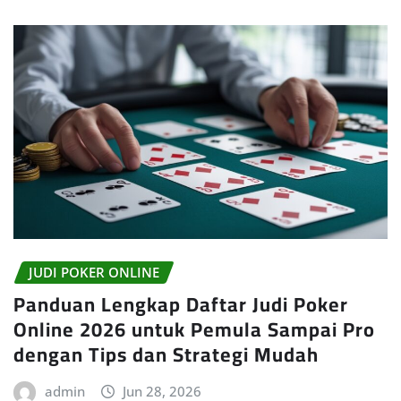
JUDI POKER ONLINE
Panduan Lengkap Daftar Judi Poker
Online 2026 untuk Pemula Sampai Pro
dengan Tips dan Strategi Mudah
admin
Jun 28, 2026