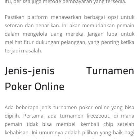
itu, periksa juga metode pembayaran yang tersedia.
Pastikan platform menawarkan berbagai opsi untuk
setoran dan penarikan. Ini akan memudahkan pemain
dalam mengelola uang mereka. Jangan lupa untuk
melihat fitur dukungan pelanggan, yang penting ketika
terjadi masalah.
Jenis-jenis Turnamen
Poker Online
Ada beberapa jenis turnamen poker online yang bisa
dipilih. Pertama, ada turnamen freezeout, di mana
pemain tidak bisa membeli kembali chip setelah
kehabisan. Ini umumnya adalah pilihan yang baik bagi