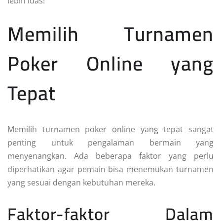
lebih luas!
Memilih Turnamen
Poker Online yang
Tepat
Memilih turnamen poker online yang tepat sangat
penting untuk pengalaman bermain yang
menyenangkan. Ada beberapa faktor yang perlu
diperhatikan agar pemain bisa menemukan turnamen
yang sesuai dengan kebutuhan mereka.
Faktor-faktor Dalam