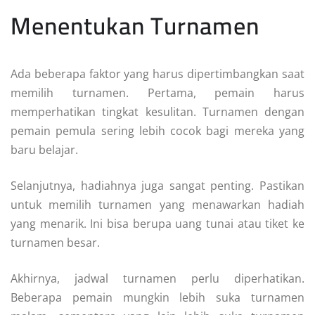
Menentukan Turnamen
Ada beberapa faktor yang harus dipertimbangkan saat
memilih turnamen. Pertama, pemain harus
memperhatikan tingkat kesulitan. Turnamen dengan
pemain pemula sering lebih cocok bagi mereka yang
baru belajar.
Selanjutnya, hadiahnya juga sangat penting. Pastikan
untuk memilih turnamen yang menawarkan hadiah
yang menarik. Ini bisa berupa uang tunai atau tiket ke
turnamen besar.
Akhirnya, jadwal turnamen perlu diperhatikan.
Beberapa pemain mungkin lebih suka turnamen