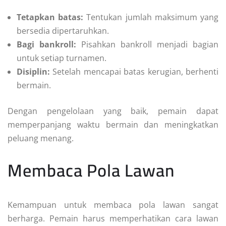
Tetapkan batas:
Tentukan jumlah maksimum yang
bersedia dipertaruhkan.
Bagi bankroll:
Pisahkan bankroll menjadi bagian
untuk setiap turnamen.
Disiplin:
Setelah mencapai batas kerugian, berhenti
bermain.
Dengan pengelolaan yang baik, pemain dapat
memperpanjang waktu bermain dan meningkatkan
peluang menang.
Membaca Pola Lawan
Kemampuan untuk membaca pola lawan sangat
berharga. Pemain harus memperhatikan cara lawan