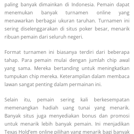
paling banyak dimainkan di Indonesia. Pemain dapat
menemukan banyak turnamen online yang
menawarkan berbagai ukuran taruhan. Turnamen ini
sering diselenggarakan di situs poker besar, menarik
ribuan pemain dari seluruh negeri.
Format turnamen ini biasanya terdiri dari beberapa
tahap. Para pemain mulai dengan jumlah chip awal
yang sama. Mereka bertanding untuk meningkatkan
tumpukan chip mereka. Keterampilan dalam membaca
lawan sangat penting dalam permainan ini.
Selain itu, pemain sering kali berkesempatan
memenangkan hadiah uang tunai yang menarik.
Banyak situs juga menyediakan bonus dan promosi
untuk menarik lebih banyak pemain. Ini menjadikan
Texas Hold’em online pilihan yang menarik bagi banyak