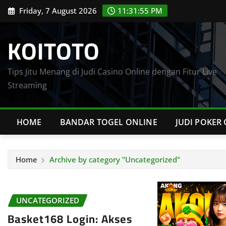
Skip
Friday, 7 August 2026
11:31:56 PM
to
content
KOITOTO
Tips Jitu Menang di Judi Casino Online dengan Fitur Live
Streaming
HOME
BANDAR TOGEL ONLINE
JUDI POKER
Home
Archive by category "Uncategorized"
UNCATEGORIZED
Basket168 Login: Akses