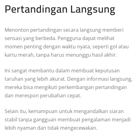
Pertandingan Langsung
Menonton pertandingan secara langsung memberi
sensasi yang berbeda. Pengguna dapat melihat
momen penting dengan waktu nyata, seperti gol atau
kartu merah, tanpa harus menunggu hasil akhir.
Ini sangat membantu dalam membuat keputusan
taruhan yang lebih akurat. Dengan informasi langsung,
mereka bisa mengikuti perkembangan pertandingan
dan merespon perubahan cepat.
Selain itu, kemampuan untuk mengandalkan siaran
stabil tanpa gangguan membuat pengalaman menjadi
lebih nyaman dan tidak mengecewakan.