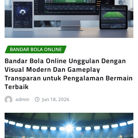
BANDAR BOLA ONLINE
Bandar Bola Online Unggulan Dengan
Visual Modern Dan Gameplay
Transparan untuk Pengalaman Bermain
Terbaik
admin
Jun 18, 2026