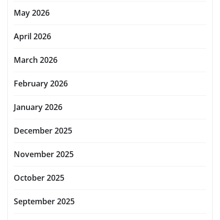
May 2026
April 2026
March 2026
February 2026
January 2026
December 2025
November 2025
October 2025
September 2025