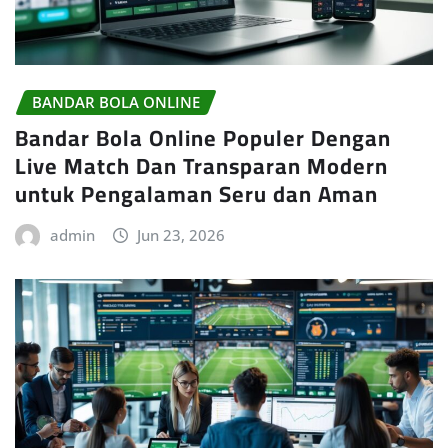
BANDAR BOLA ONLINE
Bandar Bola Online Populer Dengan
Live Match Dan Transparan Modern
untuk Pengalaman Seru dan Aman
admin
Jun 23, 2026