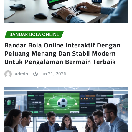
BANDAR BOLA ONLINE
Bandar Bola Online Interaktif Dengan
Peluang Menang Dan Stabil Modern
Untuk Pengalaman Bermain Terbaik
admin
Jun 21, 2026