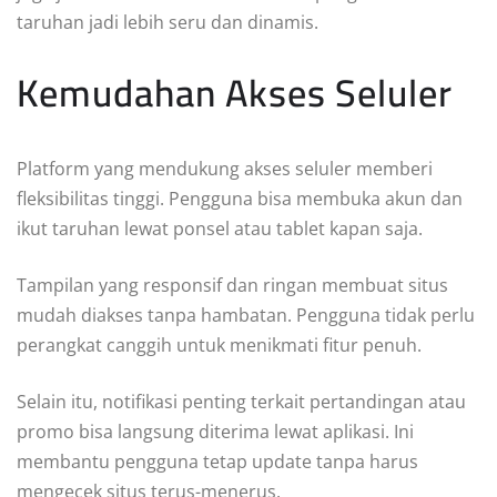
taruhan jadi lebih seru dan dinamis.
Kemudahan Akses Seluler
Platform yang mendukung akses seluler memberi
fleksibilitas tinggi. Pengguna bisa membuka akun dan
ikut taruhan lewat ponsel atau tablet kapan saja.
Tampilan yang responsif dan ringan membuat situs
mudah diakses tanpa hambatan. Pengguna tidak perlu
perangkat canggih untuk menikmati fitur penuh.
Selain itu, notifikasi penting terkait pertandingan atau
promo bisa langsung diterima lewat aplikasi. Ini
membantu pengguna tetap update tanpa harus
mengecek situs terus-menerus.