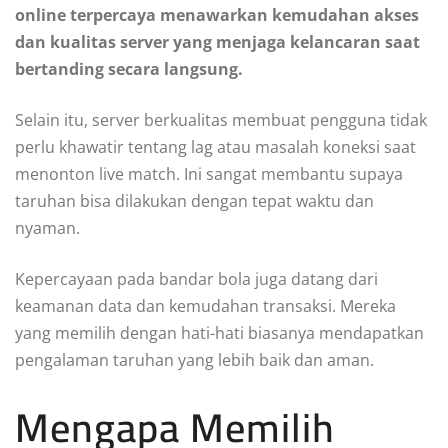
online terpercaya menawarkan kemudahan akses
dan kualitas server yang menjaga kelancaran saat
bertanding secara langsung.
Selain itu, server berkualitas membuat pengguna tidak
perlu khawatir tentang lag atau masalah koneksi saat
menonton live match. Ini sangat membantu supaya
taruhan bisa dilakukan dengan tepat waktu dan
nyaman.
Kepercayaan pada bandar bola juga datang dari
keamanan data dan kemudahan transaksi. Mereka
yang memilih dengan hati-hati biasanya mendapatkan
pengalaman taruhan yang lebih baik dan aman.
Mengapa Memilih