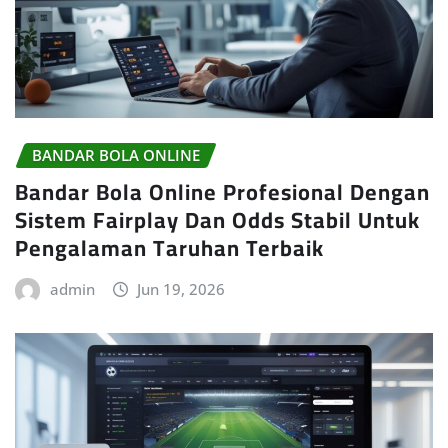
BANDAR BOLA ONLINE
Bandar Bola Online Profesional Dengan
Sistem Fairplay Dan Odds Stabil Untuk
Pengalaman Taruhan Terbaik
admin
Jun 19, 2026