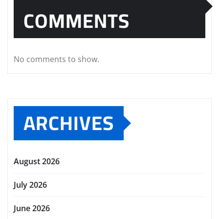
COMMENTS
No comments to show.
ARCHIVES
August 2026
July 2026
June 2026