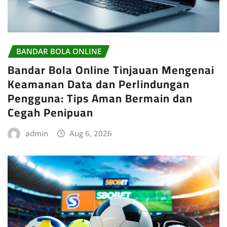
BANDAR BOLA ONLINE
Bandar Bola Online Tinjauan Mengenai
Keamanan Data dan Perlindungan
Pengguna: Tips Aman Bermain dan
Cegah Penipuan
admin
Aug 6, 2026