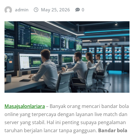
admin
May 25, 2026
0
Masajsalonlariara
– Banyak orang mencari bandar bola
online yang terpercaya dengan layanan live match dan
server yang stabil. Hal ini penting supaya pengalaman
taruhan berjalan lancar tanpa gangguan.
Bandar bola