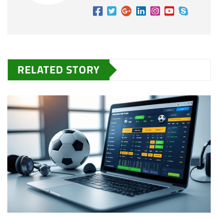
RELATED STORY