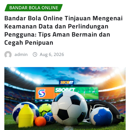
BANDAR BOLA ONLINE
Bandar Bola Online Tinjauan Mengenai
Keamanan Data dan Perlindungan
Pengguna: Tips Aman Bermain dan
Cegah Penipuan
admin
Aug 6, 2026