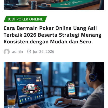
JUDI POKER ONLINE
Cara Bermain Poker Online Uang Asli
Terbaik 2026 Beserta Strategi Menang
Konsisten dengan Mudah dan Seru
admin
Jun 26, 2026