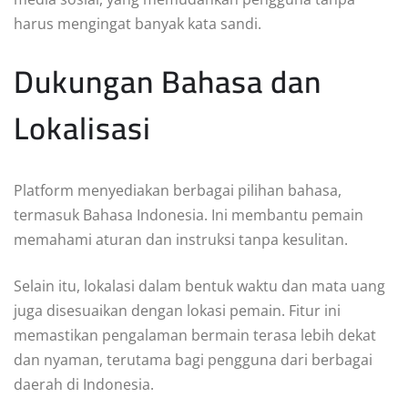
harus mengingat banyak kata sandi.
Dukungan Bahasa dan
Lokalisasi
Platform menyediakan berbagai pilihan bahasa,
termasuk Bahasa Indonesia. Ini membantu pemain
memahami aturan dan instruksi tanpa kesulitan.
Selain itu, lokalasi dalam bentuk waktu dan mata uang
juga disesuaikan dengan lokasi pemain. Fitur ini
memastikan pengalaman bermain terasa lebih dekat
dan nyaman, terutama bagi pengguna dari berbagai
daerah di Indonesia.