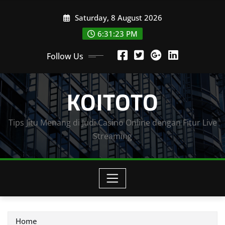
Skip
Saturday, 8 August 2026
to
content
6:31:25 PM
Follow Us
KOITOTO
Tips Jitu Menang di Judi Casino Online dengan Fitur Live
Streaming
Home