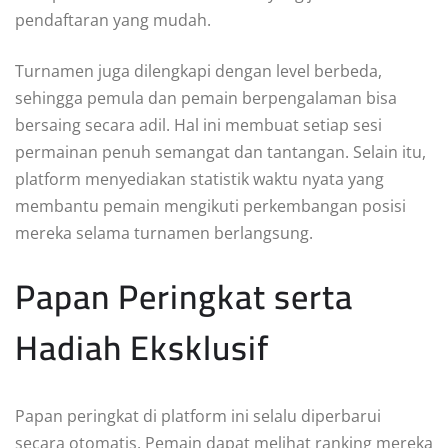
pendaftaran yang mudah.
Turnamen juga dilengkapi dengan level berbeda,
sehingga pemula dan pemain berpengalaman bisa
bersaing secara adil. Hal ini membuat setiap sesi
permainan penuh semangat dan tantangan. Selain itu,
platform menyediakan statistik waktu nyata yang
membantu pemain mengikuti perkembangan posisi
mereka selama turnamen berlangsung.
Papan Peringkat serta
Hadiah Eksklusif
Papan peringkat di platform ini selalu diperbarui
secara otomatis. Pemain dapat melihat ranking mereka