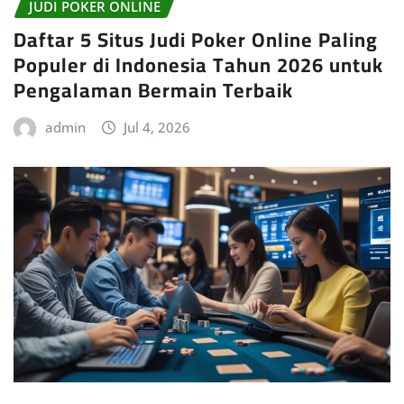
JUDI POKER ONLINE
Daftar 5 Situs Judi Poker Online Paling
Populer di Indonesia Tahun 2026 untuk
Pengalaman Bermain Terbaik
admin
Jul 4, 2026