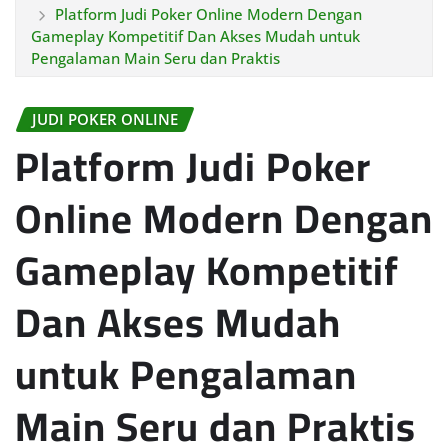
Platform Judi Poker Online Modern Dengan
Gameplay Kompetitif Dan Akses Mudah untuk
Pengalaman Main Seru dan Praktis
JUDI POKER ONLINE
Platform Judi Poker
Online Modern Dengan
Gameplay Kompetitif
Dan Akses Mudah
untuk Pengalaman
Main Seru dan Praktis