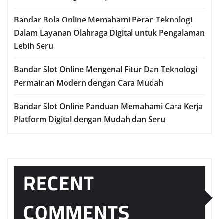
Bandar Bola Online Memahami Peran Teknologi
Dalam Layanan Olahraga Digital untuk Pengalaman
Lebih Seru
Bandar Slot Online Mengenal Fitur Dan Teknologi
Permainan Modern dengan Cara Mudah
Bandar Slot Online Panduan Memahami Cara Kerja
Platform Digital dengan Mudah dan Seru
RECENT
COMMENTS