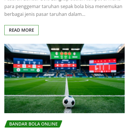
para penggemar taruhan sepak bola bisa menemukan
berbagai jenis pasar taruhan dalam…
READ MORE
BANDAR BOLA ONLINE