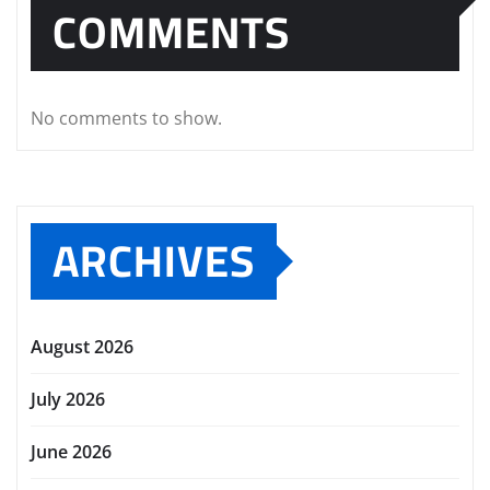
COMMENTS
No comments to show.
ARCHIVES
August 2026
July 2026
June 2026