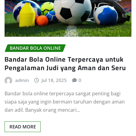
BANDAR BOLA ONLINE
Bandar Bola Online Terpercaya untuk
Pengalaman Judi yang Aman dan Seru
admin
Jul 18, 2025
0
Bandar bola online terpercaya sangat penting bagi
siapa saja yang ingin bermain taruhan dengan aman
dan adil. Banyak orang mencari…
READ MORE