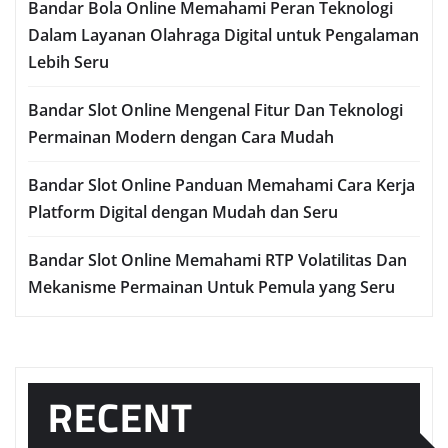
Bandar Bola Online Memahami Peran Teknologi
Dalam Layanan Olahraga Digital untuk Pengalaman
Lebih Seru
Bandar Slot Online Mengenal Fitur Dan Teknologi
Permainan Modern dengan Cara Mudah
Bandar Slot Online Panduan Memahami Cara Kerja
Platform Digital dengan Mudah dan Seru
Bandar Slot Online Memahami RTP Volatilitas Dan
Mekanisme Permainan Untuk Pemula yang Seru
RECENT