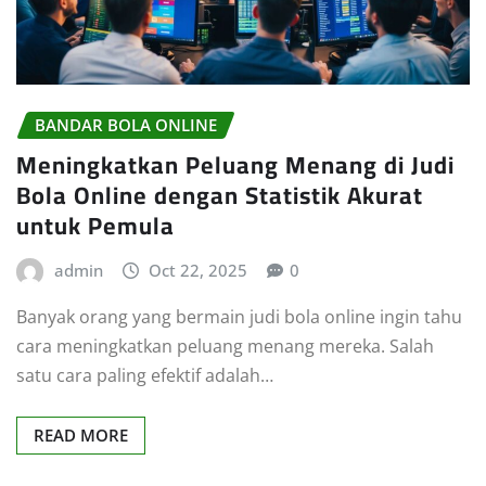
BANDAR BOLA ONLINE
Meningkatkan Peluang Menang di Judi
Bola Online dengan Statistik Akurat
untuk Pemula
admin
Oct 22, 2025
0
Banyak orang yang bermain judi bola online ingin tahu
cara meningkatkan peluang menang mereka. Salah
satu cara paling efektif adalah…
READ MORE