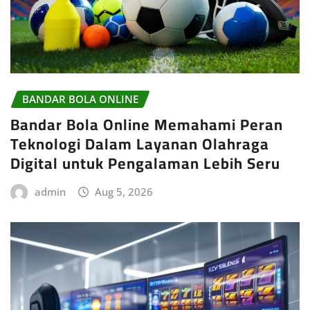
BANDAR BOLA ONLINE
Bandar Bola Online Memahami Peran
Teknologi Dalam Layanan Olahraga
Digital untuk Pengalaman Lebih Seru
admin
Aug 5, 2026