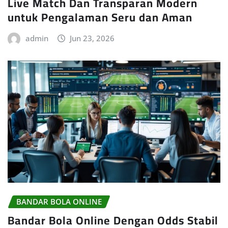
Live Match Dan Transparan Modern
untuk Pengalaman Seru dan Aman
admin
Jun 23, 2026
BANDAR BOLA ONLINE
Bandar Bola Online Dengan Odds Stabil