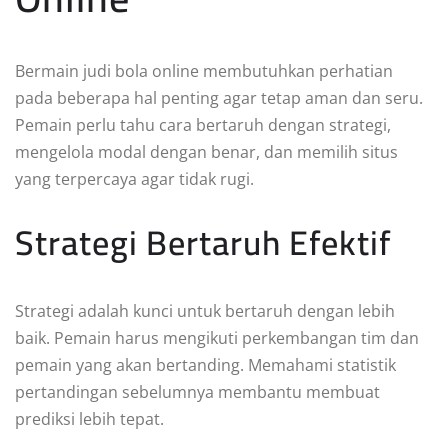
Bermain judi bola online membutuhkan perhatian
pada beberapa hal penting agar tetap aman dan seru.
Pemain perlu tahu cara bertaruh dengan strategi,
mengelola modal dengan benar, dan memilih situs
yang terpercaya agar tidak rugi.
Strategi Bertaruh Efektif
Strategi adalah kunci untuk bertaruh dengan lebih
baik. Pemain harus mengikuti perkembangan tim dan
pemain yang akan bertanding. Memahami statistik
pertandingan sebelumnya membantu membuat
prediksi lebih tepat.