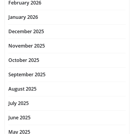
February 2026
January 2026
December 2025
November 2025
October 2025
September 2025
August 2025
July 2025
June 2025
May 2025