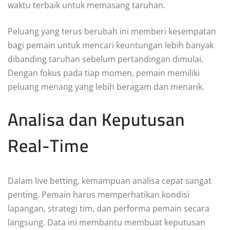
waktu terbaik untuk memasang taruhan.
Peluang yang terus berubah ini memberi kesempatan
bagi pemain untuk mencari keuntungan lebih banyak
dibanding taruhan sebelum pertandingan dimulai.
Dengan fokus pada tiap momen, pemain memiliki
peluang menang yang lebih beragam dan menarik.
Analisa dan Keputusan
Real-Time
Dalam live betting, kemampuan analisa cepat sangat
penting. Pemain harus memperhatikan kondisi
lapangan, strategi tim, dan performa pemain secara
langsung. Data ini membantu membuat keputusan