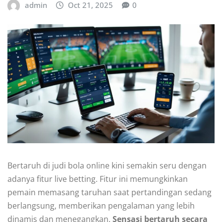
admin
Oct 21, 2025
0
Bertaruh di judi bola online kini semakin seru dengan
adanya fitur live betting. Fitur ini memungkinkan
pemain memasang taruhan saat pertandingan sedang
berlangsung, memberikan pengalaman yang lebih
dinamis dan menegangkan.
Sensasi bertaruh secara