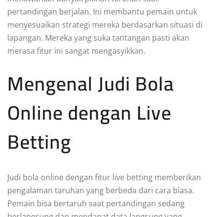
pertandingan berjalan. Ini membantu pemain untuk
menyesuaikan strategi mereka berdasarkan situasi di
lapangan. Mereka yang suka tantangan pasti akan
merasa fitur ini sangat mengasyikkan.
Mengenal Judi Bola
Online dengan Live
Betting
Judi bola online dengan fitur live betting memberikan
pengalaman taruhan yang berbeda dari cara biasa.
Pemain bisa bertaruh saat pertandingan sedang
berlangsung dan mendapat data langsung yang