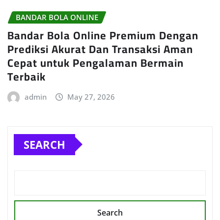
BANDAR BOLA ONLINE
Bandar Bola Online Premium Dengan
Prediksi Akurat Dan Transaksi Aman
Cepat untuk Pengalaman Bermain
Terbaik
admin
May 27, 2026
SEARCH
Search