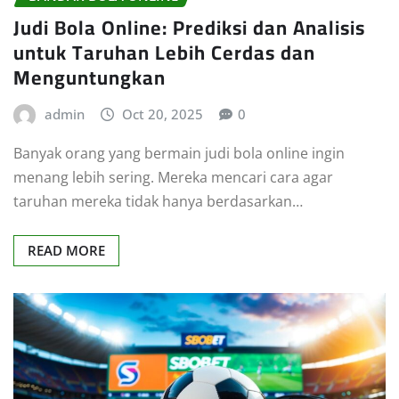
Judi Bola Online: Prediksi dan Analisis
untuk Taruhan Lebih Cerdas dan
Menguntungkan
admin
Oct 20, 2025
0
Banyak orang yang bermain judi bola online ingin
menang lebih sering. Mereka mencari cara agar
taruhan mereka tidak hanya berdasarkan…
READ MORE