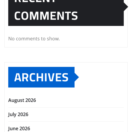
COMMENTS
No comments to show.
ARCHIVES
August 2026
July 2026
June 2026