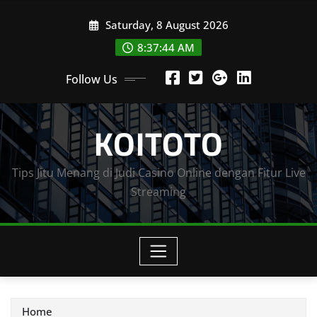
Skip
Saturday, 8 August 2026
to
content
8:37:46 AM
Follow Us
KOITOTO
Tips Jitu Menang di Judi Casino Online dengan Fitur Live
Streaming
Home