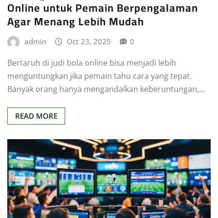
Online untuk Pemain Berpengalaman
Agar Menang Lebih Mudah
admin
Oct 23, 2025
0
Bertaruh di judi bola online bisa menjadi lebih
menguntungkan jika pemain tahu cara yang tepat.
Banyak orang hanya mengandalkan keberuntungan,…
READ MORE