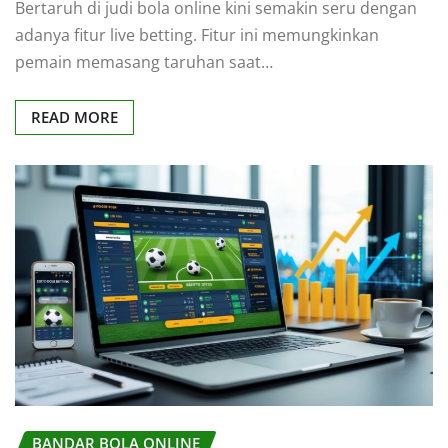
Bertaruh di judi bola online kini semakin seru dengan
adanya fitur live betting. Fitur ini memungkinkan
pemain memasang taruhan saat…
READ MORE
BANDAR BOLA ONLINE