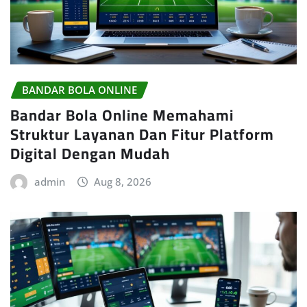
BANDAR BOLA ONLINE
Bandar Bola Online Memahami
Struktur Layanan Dan Fitur Platform
Digital Dengan Mudah
admin
Aug 8, 2026