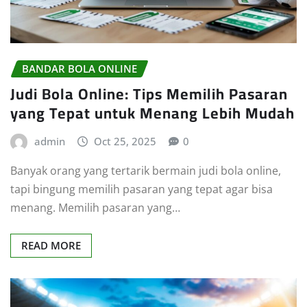
BANDAR BOLA ONLINE
Judi Bola Online: Tips Memilih Pasaran
yang Tepat untuk Menang Lebih Mudah
admin
Oct 25, 2025
0
Banyak orang yang tertarik bermain judi bola online,
tapi bingung memilih pasaran yang tepat agar bisa
menang. Memilih pasaran yang…
READ MORE