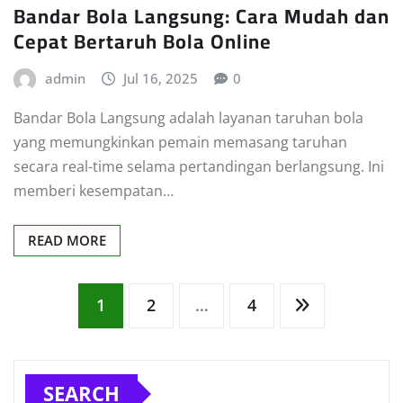
Bandar Bola Langsung: Cara Mudah dan
Cepat Bertaruh Bola Online
admin
Jul 16, 2025
0
Bandar Bola Langsung adalah layanan taruhan bola
yang memungkinkan pemain memasang taruhan
secara real-time selama pertandingan berlangsung. Ini
memberi kesempatan…
READ MORE
Posts
1
2
…
4
pagination
SEARCH