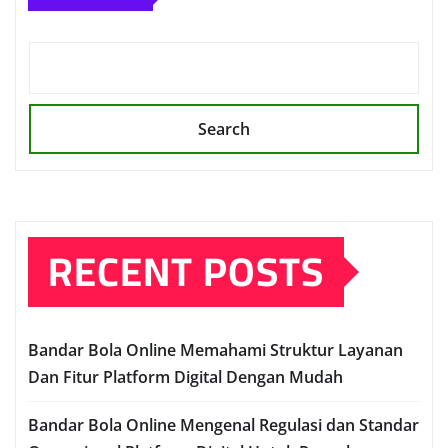
Search
RECENT POSTS
Bandar Bola Online Memahami Struktur Layanan
Dan Fitur Platform Digital Dengan Mudah
Bandar Bola Online Mengenal Regulasi dan Standar