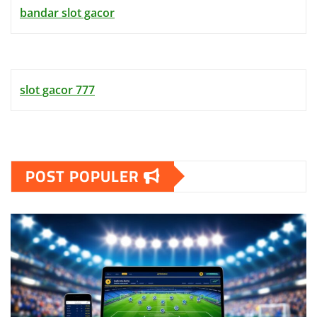
bandar slot gacor
slot gacor 777
POST POPULER