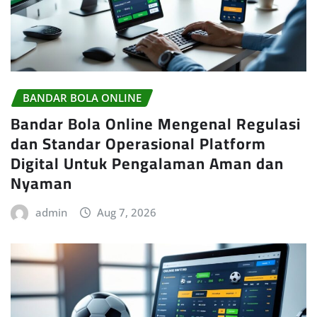
BANDAR BOLA ONLINE
Bandar Bola Online Mengenal Regulasi
dan Standar Operasional Platform
Digital Untuk Pengalaman Aman dan
Nyaman
admin
Aug 7, 2026