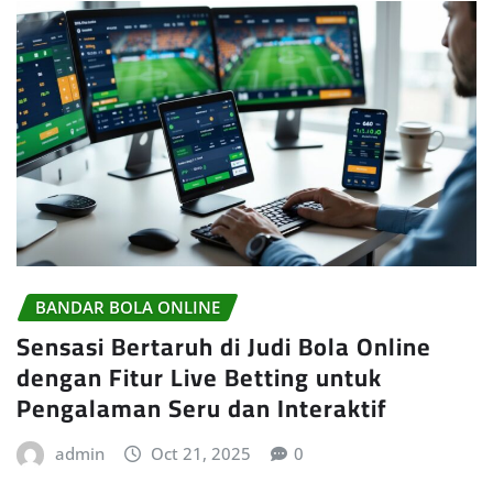
BANDAR BOLA ONLINE
Sensasi Bertaruh di Judi Bola Online
dengan Fitur Live Betting untuk
Pengalaman Seru dan Interaktif
admin
Oct 21, 2025
0