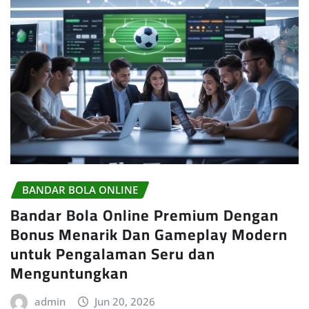
BANDAR BOLA ONLINE
Bandar Bola Online Premium Dengan
Bonus Menarik Dan Gameplay Modern
untuk Pengalaman Seru dan
Menguntungkan
admin
Jun 20, 2026