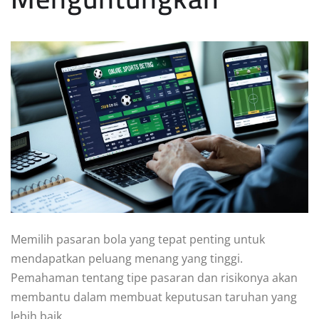
Memilih pasaran bola yang tepat penting untuk
mendapatkan peluang menang yang tinggi.
Pemahaman tentang tipe pasaran dan risikonya akan
membantu dalam membuat keputusan taruhan yang
lebih baik.