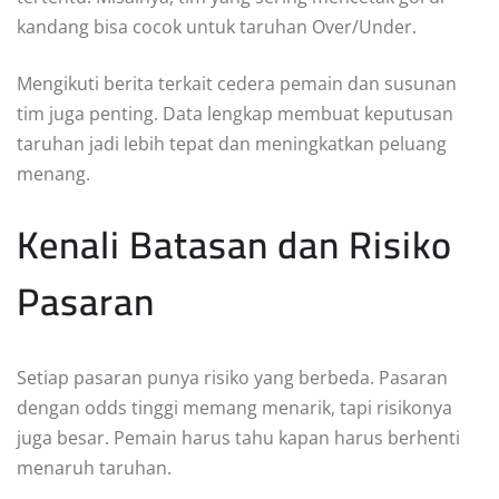
kandang bisa cocok untuk taruhan Over/Under.
Mengikuti berita terkait cedera pemain dan susunan
tim juga penting. Data lengkap membuat keputusan
taruhan jadi lebih tepat dan meningkatkan peluang
menang.
Kenali Batasan dan Risiko
Pasaran
Setiap pasaran punya risiko yang berbeda. Pasaran
dengan odds tinggi memang menarik, tapi risikonya
juga besar. Pemain harus tahu kapan harus berhenti
menaruh taruhan.