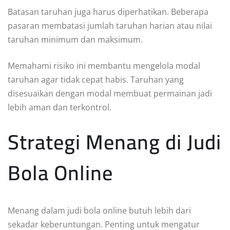
Batasan taruhan juga harus diperhatikan. Beberapa
pasaran membatasi jumlah taruhan harian atau nilai
taruhan minimum dan maksimum.
Memahami risiko ini membantu mengelola modal
taruhan agar tidak cepat habis. Taruhan yang
disesuaikan dengan modal membuat permainan jadi
lebih aman dan terkontrol.
Strategi Menang di Judi
Bola Online
Menang dalam judi bola online butuh lebih dari
sekadar keberuntungan. Penting untuk mengatur