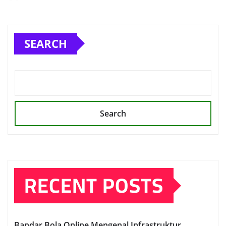
SEARCH
Search
RECENT POSTS
Bandar Bola Online Mengenal Infrastruktur