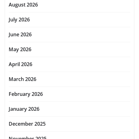
August 2026
July 2026
June 2026
May 2026
April 2026
March 2026
February 2026
January 2026
December 2025
November 2025