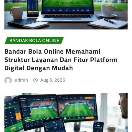
BANDAR BOLA ONLINE
Bandar Bola Online Memahami
Struktur Layanan Dan Fitur Platform
Digital Dengan Mudah
admin
Aug 8, 2026