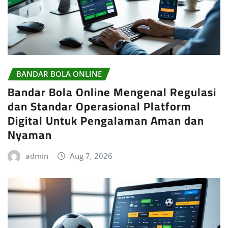
BANDAR BOLA ONLINE
Bandar Bola Online Mengenal Regulasi
dan Standar Operasional Platform
Digital Untuk Pengalaman Aman dan
Nyaman
admin
Aug 7, 2026