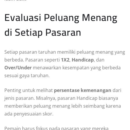
Evaluasi Peluang Menang
di Setiap Pasaran
Setiap pasaran taruhan memiliki peluang menang yang
berbeda. Pasaran seperti
1X2
,
Handicap
, dan
Over/Under
menawarkan kesempatan yang berbeda
sesuai gaya taruhan.
Penting untuk melihat
persentase kemenangan
dari
jenis pasaran. Misalnya, pasaran Handicap biasanya
memberikan peluang menang lebih seimbang karena
ada penyesuaian skor.
Pemain harus fokus pada pasaran yang mereka