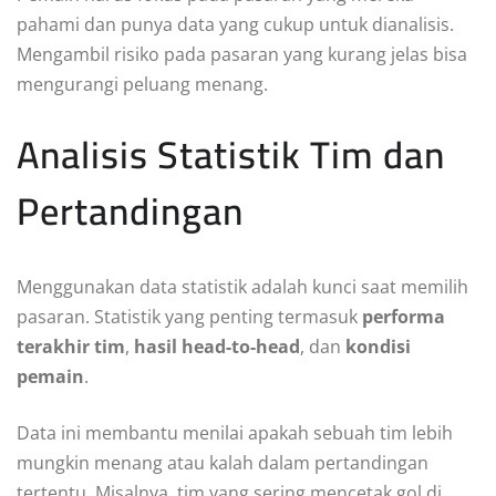
pahami dan punya data yang cukup untuk dianalisis.
Mengambil risiko pada pasaran yang kurang jelas bisa
mengurangi peluang menang.
Analisis Statistik Tim dan
Pertandingan
Menggunakan data statistik adalah kunci saat memilih
pasaran. Statistik yang penting termasuk
performa
terakhir tim
,
hasil head-to-head
, dan
kondisi
pemain
.
Data ini membantu menilai apakah sebuah tim lebih
mungkin menang atau kalah dalam pertandingan
tertentu. Misalnya, tim yang sering mencetak gol di