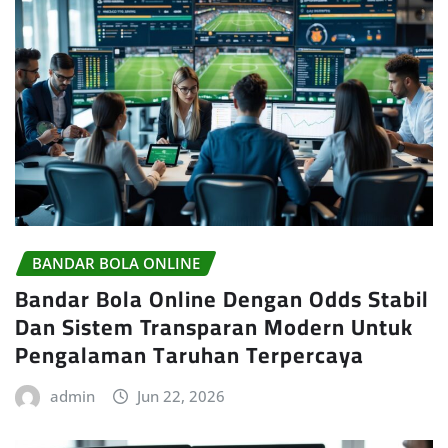
BANDAR BOLA ONLINE
Bandar Bola Online Dengan Odds Stabil
Dan Sistem Transparan Modern Untuk
Pengalaman Taruhan Terpercaya
admin
Jun 22, 2026