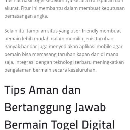
melihat hasil togel sebelumnya secara transparan dan
akurat. Fitur ini membantu dalam membuat keputusan
pemasangan angka.
Selain itu, tampilan situs yang user-friendly membuat
pemain lebih mudah dalam memilih jenis taruhan.
Banyak bandar juga menyediakan aplikasi mobile agar
pemain bisa memasang taruhan kapan dan di mana
saja. Integrasi dengan teknologi terbaru meningkatkan
pengalaman bermain secara keseluruhan.
Tips Aman dan
Bertanggung Jawab
Bermain Togel Digital