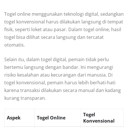
Togel online menggunakan teknologi digital, sedangkan
togel konvensional harus dilakukan langsung di tempat
fisik, seperti loket atau pasar. Dalam togel online, hasil
togel bisa dilihat secara langsung dan tercatat
otomatis.
Selain itu, dalam togel digital, pemain tidak perlu
bertemu langsung dengan bandar. Ini mengurangi
risiko kesalahan atau kecurangan dari manusia. Di
togel konvensional, pemain harus lebih berhati-hati
karena transaksi dilakukan secara manual dan kadang
kurang transparan.
Togel
Aspek
Togel Online
Konvensional