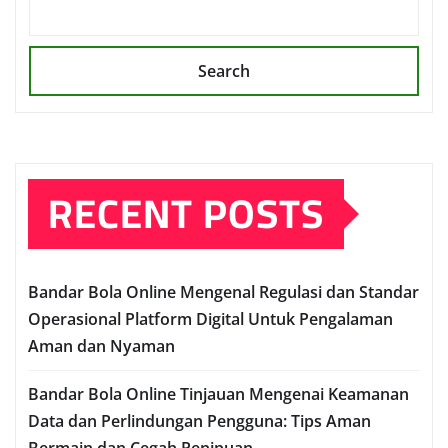
Search
RECENT POSTS
Bandar Bola Online Mengenal Regulasi dan Standar
Operasional Platform Digital Untuk Pengalaman
Aman dan Nyaman
Bandar Bola Online Tinjauan Mengenai Keamanan
Data dan Perlindungan Pengguna: Tips Aman
Bermain dan Cegah Penipuan