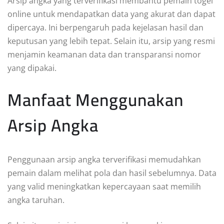
Arsip angka yang terverifikasi membantu pemain togel
online untuk mendapatkan data yang akurat dan dapat
dipercaya. Ini berpengaruh pada kejelasan hasil dan
keputusan yang lebih tepat. Selain itu, arsip yang resmi
menjamin keamanan data dan transparansi nomor
yang dipakai.
Manfaat Menggunakan
Arsip Angka
Penggunaan arsip angka terverifikasi memudahkan
pemain dalam melihat pola dan hasil sebelumnya. Data
yang valid meningkatkan kepercayaan saat memilih
angka taruhan.