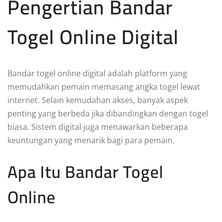
Pengertian Bandar
Togel Online Digital
Bandar togel online digital adalah platform yang
memudahkan pemain memasang angka togel lewat
internet. Selain kemudahan akses, banyak aspek
penting yang berbeda jika dibandingkan dengan togel
biasa. Sistem digital juga menawarkan beberapa
keuntungan yang menarik bagi para pemain.
Apa Itu Bandar Togel
Online