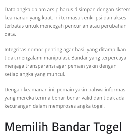
Data angka dalam arsip harus disimpan dengan sistem
keamanan yang kuat. Ini termasuk enkripsi dan akses
terbatas untuk mencegah pencurian atau perubahan
data.
Integritas nomor penting agar hasil yang ditampilkan
tidak mengalami manipulasi. Bandar yang terpercaya
menjaga transparansi agar pemain yakin dengan
setiap angka yang muncul.
Dengan keamanan ini, pemain yakin bahwa informasi
yang mereka terima benar-benar valid dan tidak ada
kecurangan dalam memproses angka togel.
Memilih Bandar Togel