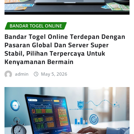
BANDAR TOGEL ONLINE
Bandar Togel Online Terdepan Dengan
Pasaran Global Dan Server Super
Stabil, Pilihan Terpercaya Untuk
Kenyamanan Bermain
admin
May 5, 2026