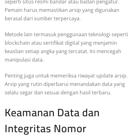
seperti situs resmi bandar atau badan pengatur.
Pemain harus memastikan arsip yang digunakan
berasal dari sumber terpercaya.
Metode lain termasuk penggunaan teknologi seperti
blockchain atau sertifikat digital yang menjamin
keaslian setiap angka yang tercatat. Ini mencegah
manipulasi data.
Penting juga untuk memeriksa riwayat update arsip.
Arsip yang rutin diperbarui menandakan data yang
selalu segar dan sesuai dengan hasil terbaru.
Keamanan Data dan
Integritas Nomor