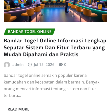
BANDAR TOGEL ONLINE
Bandar Togel Online Informasi Lengkap
Seputar Sistem Dan Fitur Terbaru yang
Mudah Dipahami dan Praktis
admin
Jul 15, 2026
0
Bandar togel online semakin populer karena
kemudahan dan kecepatan dalam bermain. Banyak
orang mencari informasi tentang sistem dan fitur
terbaru…
READ MORE