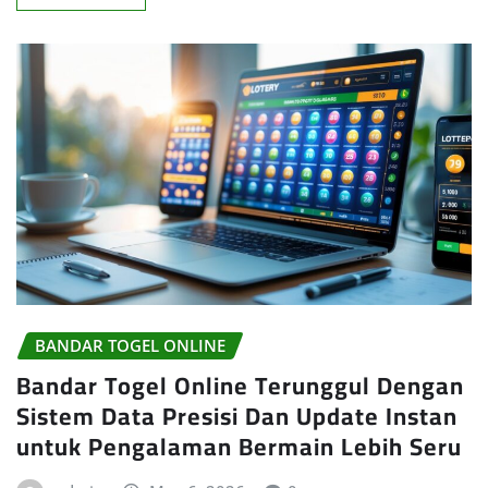
BANDAR TOGEL ONLINE
Bandar Togel Online Terunggul Dengan
Sistem Data Presisi Dan Update Instan
untuk Pengalaman Bermain Lebih Seru