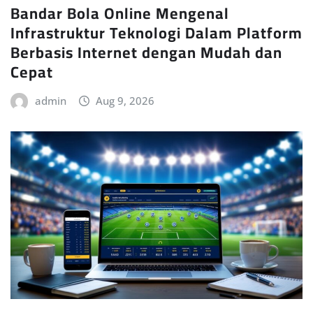
Bandar Bola Online Mengenal
Infrastruktur Teknologi Dalam Platform
Berbasis Internet dengan Mudah dan
Cepat
admin
Aug 9, 2026