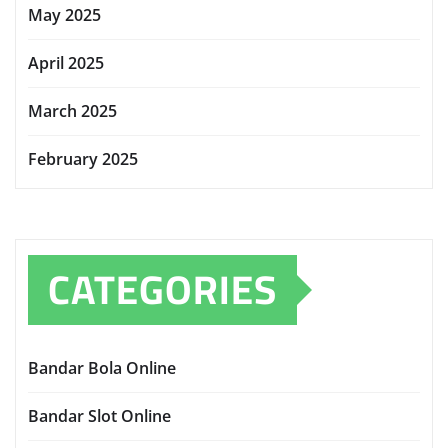
May 2025
April 2025
March 2025
February 2025
CATEGORIES
Bandar Bola Online
Bandar Slot Online