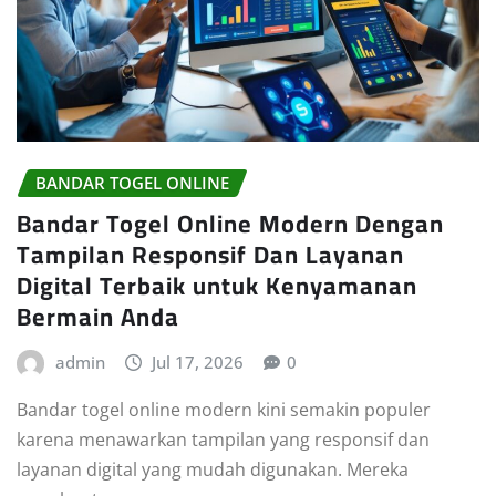
BANDAR TOGEL ONLINE
Bandar Togel Online Modern Dengan
Tampilan Responsif Dan Layanan
Digital Terbaik untuk Kenyamanan
Bermain Anda
admin
Jul 17, 2026
0
Bandar togel online modern kini semakin populer
karena menawarkan tampilan yang responsif dan
layanan digital yang mudah digunakan. Mereka