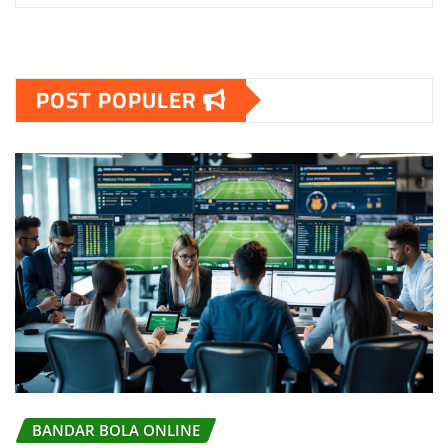
POST POPULER
BANDAR BOLA ONLINE