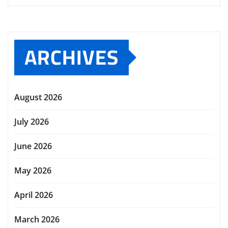
ARCHIVES
August 2026
July 2026
June 2026
May 2026
April 2026
March 2026