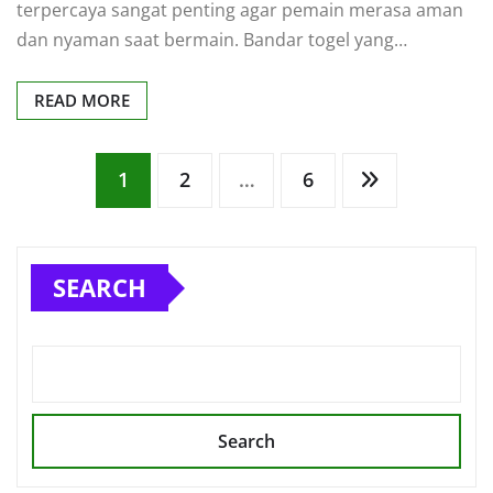
terpercaya sangat penting agar pemain merasa aman
dan nyaman saat bermain. Bandar togel yang…
READ MORE
Posts
1
2
…
6
pagination
SEARCH
Search