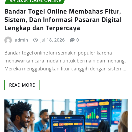
BANDAR TOGEL ONLINE
Bandar Togel Online Membahas Fitur,
Sistem, Dan Informasi Pasaran Digital
Lengkap dan Terpercaya
admin
Jul 18, 2026
0
Bandar togel online kini semakin populer karena
menawarkan cara mudah untuk bermain dan menang.
Mereka menggabungkan fitur canggih dengan sistem…
READ MORE