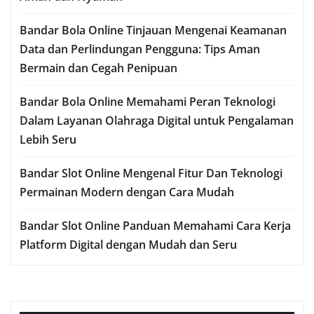
Bandar Bola Online Tinjauan Mengenai Keamanan
Data dan Perlindungan Pengguna: Tips Aman
Bermain dan Cegah Penipuan
Bandar Bola Online Memahami Peran Teknologi
Dalam Layanan Olahraga Digital untuk Pengalaman
Lebih Seru
Bandar Slot Online Mengenal Fitur Dan Teknologi
Permainan Modern dengan Cara Mudah
Bandar Slot Online Panduan Memahami Cara Kerja
Platform Digital dengan Mudah dan Seru