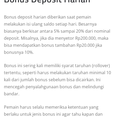
Bonus deposit harian diberikan saat pemain
melakukan isi ulang saldo setiap hari. Besarnya
biasanya berkisar antara 5% sampai 20% dari nominal
deposit. Misalnya, jika dia menyetor Rp200.000, maka
bisa mendapatkan bonus tambahan Rp20.000 jika
bonusnya 10%.
Bonus ini sering kali memiliki syarat taruhan (rollover)
tertentu, seperti harus melakukan taruhan minimal 10
kali dari jumlah bonus sebelum bisa dicairkan. Ini
mencegah penyalahgunaan bonus dan melindungi
bandar.
Pemain harus selalu memeriksa ketentuan yang
berlaku untuk jenis bonus ini agar tahu kapan dan