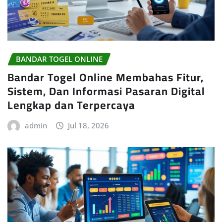
BANDAR TOGEL ONLINE
Bandar Togel Online Membahas Fitur,
Sistem, Dan Informasi Pasaran Digital
Lengkap dan Terpercaya
admin
Jul 18, 2026