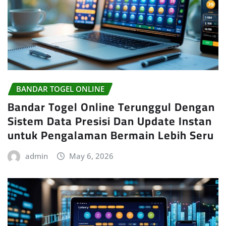
BANDAR TOGEL ONLINE
Bandar Togel Online Terunggul Dengan
Sistem Data Presisi Dan Update Instan
untuk Pengalaman Bermain Lebih Seru
admin
May 6, 2026