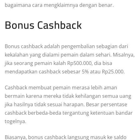
bagaimana cara mengklaimnya dengan benar.
Bonus Cashback
Bonus cashback adalah pengembalian sebagian dari
kekalahan yang dialami pemain dalam sehari. Misalnya,
jika seorang pemain kalah Rp500.000, dia bisa
mendapatkan cashback sebesar 5% atau Rp25.000.
Cashback membuat pemain merasa lebih aman
bermain karena mereka tidak kehilangan semua uang
jika hasilnya tidak sesuai harapan. Besar persentase
cashback berbeda-beda tergantung ketentuan bandar
togelnya.
Biasanya, bonus cashback langsung masuk ke saldo