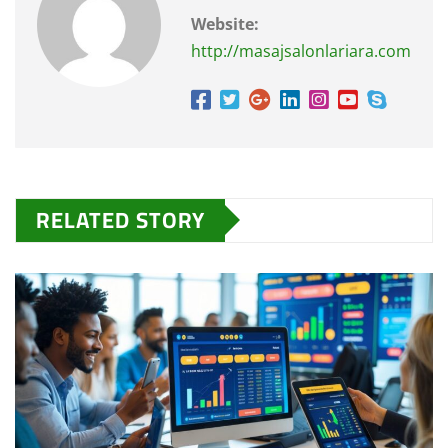
Website:
http://masajsalonlariara.com
RELATED STORY