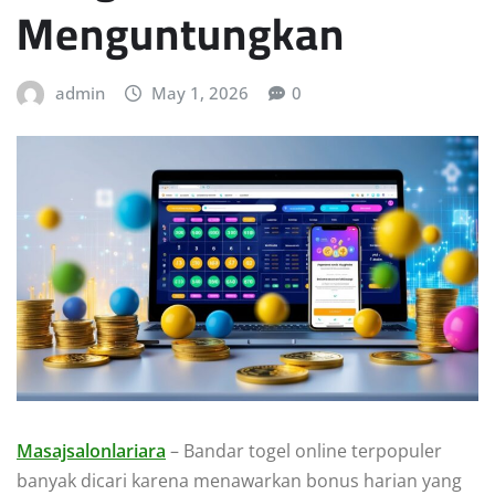
Menguntungkan
admin
May 1, 2026
0
Masajsalonlariara
– Bandar togel online terpopuler
banyak dicari karena menawarkan bonus harian yang