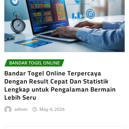
BANDAR TOGEL ONLINE
Bandar Togel Online Terpercaya
Dengan Result Cepat Dan Statistik
Lengkap untuk Pengalaman Bermain
Lebih Seru
admin
May 4, 2026