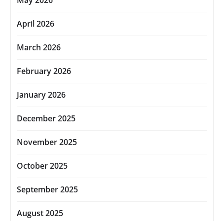
May 2026
April 2026
March 2026
February 2026
January 2026
December 2025
November 2025
October 2025
September 2025
August 2025