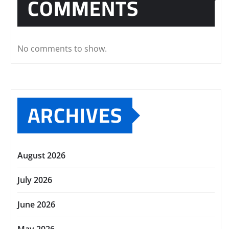
COMMENTS
No comments to show.
ARCHIVES
August 2026
July 2026
June 2026