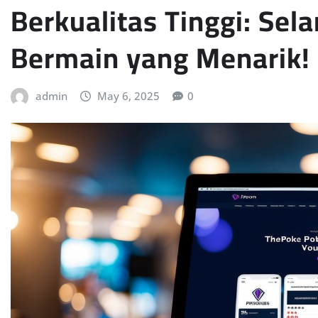
Berkualitas Tinggi: Se
Bermain yang Menarik!
admin
May 6, 2025
0