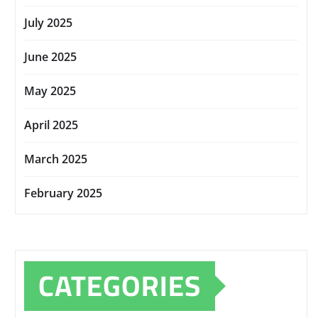
July 2025
June 2025
May 2025
April 2025
March 2025
February 2025
CATEGORIES