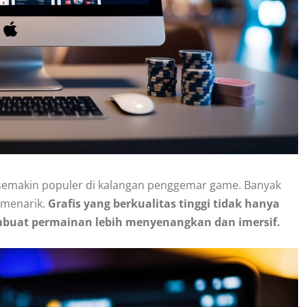
i semakin populer di kalangan penggemar game. Banyak
 menarik.
Grafis yang berkualitas tinggi tidak hanya
buat permainan lebih menyenangkan dan imersif.