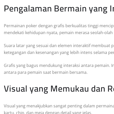
Pengalaman Bermain yang I
Permainan poker dengan grafis berkualitas tinggi menci
mendekati kehidupan nyata, pemain merasa seolah-olah m
Suara latar yang sesuai dan elemen interaktif membuat
ketegangan dan kesenangan yang lebih intens selama pe
Grafis yang bagus mendukung interaksi antara pemain. 
antara para pemain saat bermain bersama.
Visual yang Memukau dan Re
Visual yang menakjubkan sangat penting dalam permainan
kartu, chip, dan meja dengan detail yang jelas.