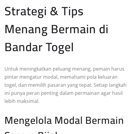
Strategi & Tips
Menang Bermain di
Bandar Togel
Untuk meningkatkan peluang menang, pemain harus
pintar mengatur modal, memahami pola keluaran
togel, dan memilih pasaran yang tepat. Setiap langkah
ini punya peran penting dalam permainan agar hasil
lebih maksimal.
Mengelola Modal Bermain