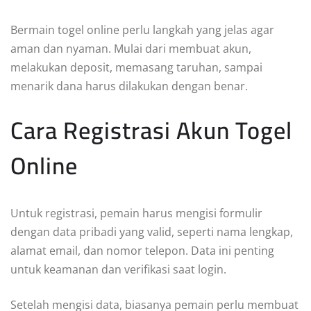
Bermain togel online perlu langkah yang jelas agar
aman dan nyaman. Mulai dari membuat akun,
melakukan deposit, memasang taruhan, sampai
menarik dana harus dilakukan dengan benar.
Cara Registrasi Akun Togel
Online
Untuk registrasi, pemain harus mengisi formulir
dengan data pribadi yang valid, seperti nama lengkap,
alamat email, dan nomor telepon. Data ini penting
untuk keamanan dan verifikasi saat login.
Setelah mengisi data, biasanya pemain perlu membuat