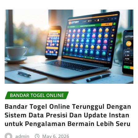
BANDAR TOGEL ONLINE
Bandar Togel Online Terunggul Dengan
Sistem Data Presisi Dan Update Instan
untuk Pengalaman Bermain Lebih Seru
admin
May 6, 2026