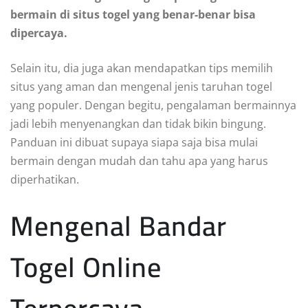
bermain di situs togel yang benar-benar bisa
dipercaya.
Selain itu, dia juga akan mendapatkan tips memilih
situs yang aman dan mengenal jenis taruhan togel
yang populer. Dengan begitu, pengalaman bermainnya
jadi lebih menyenangkan dan tidak bikin bingung.
Panduan ini dibuat supaya siapa saja bisa mulai
bermain dengan mudah dan tahu apa yang harus
diperhatikan.
Mengenal Bandar
Togel Online