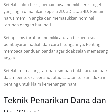
Setelah saldo terisi, pemain bisa memilih jenis togel
yang ingin dimainkan seperti 2D, 3D, atau 4D. Pemain
harus memilih angka dan memasukkan nominal
taruhan dengan hati-hati.
Setiap jenis taruhan memiliki aturan berbeda soal
pembayaran hadiah dan cara hitungannya. Penting
membaca panduan bandar agar tidak salah memasang
angka.
Setelah memasang taruhan, simpan bukti taruhan baik
dalam bentuk screenshot atau catatan tulisan. Bukti ini
penting untuk klaim kemenangan nanti.
Teknik Penarikan Dana dan