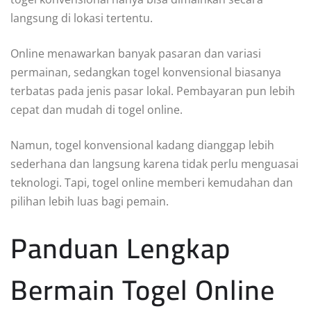
langsung di lokasi tertentu.
Online menawarkan banyak pasaran dan variasi
permainan, sedangkan togel konvensional biasanya
terbatas pada jenis pasar lokal. Pembayaran pun lebih
cepat dan mudah di togel online.
Namun, togel konvensional kadang dianggap lebih
sederhana dan langsung karena tidak perlu menguasai
teknologi. Tapi, togel online memberi kemudahan dan
pilihan lebih luas bagi pemain.
Panduan Lengkap
Bermain Togel Online