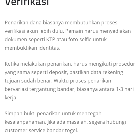
Verifikasi
Penarikan dana biasanya membutuhkan proses
verifikasi akun lebih dulu. Pemain harus menyediakan
dokumen seperti KTP atau foto selfie untuk
membuktikan identitas.
Ketika melakukan penarikan, harus mengikuti prosedur
yang sama seperti deposit, pastikan data rekening
tujuan sudah benar. Waktu proses penarikan
bervariasi tergantung bandar, biasanya antara 1-3 hari
kerja.
Simpan bukti penarikan untuk mencegah
kesalahpahaman. Jika ada masalah, segera hubungi
customer service bandar togel.