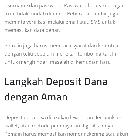
username dan password. Password harus kuat agar
akun tidak mudah dibobol. Beberapa bandar juga
meminta verifikasi melalui email atau SMS untuk
memastikan data benar.
Pemain juga harus membaca syarat dan ketentuan
dengan teliti sebelum menekan tombol daftar. Ini
untuk menghindari masalah di kemudian hari.
Langkah Deposit Dana
dengan Aman
Deposit dana bisa dilakukan lewat transfer bank, e-
wallet, atau metode pembayaran digital lainnya.
Pemain harus memastikan nomor rekening atau akun