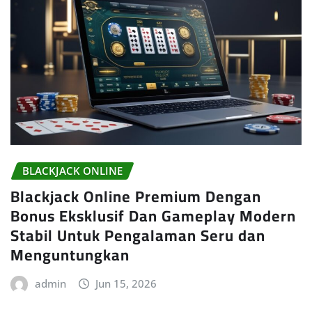
BLACKJACK ONLINE
Blackjack Online Premium Dengan
Bonus Eksklusif Dan Gameplay Modern
Stabil Untuk Pengalaman Seru dan
Menguntungkan
admin
Jun 15, 2026