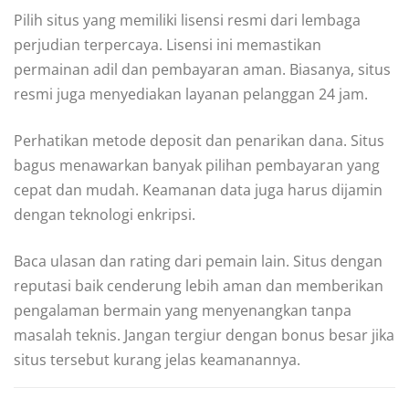
Pilih situs yang memiliki lisensi resmi dari lembaga
perjudian terpercaya. Lisensi ini memastikan
permainan adil dan pembayaran aman. Biasanya, situs
resmi juga menyediakan layanan pelanggan 24 jam.
Perhatikan metode deposit dan penarikan dana. Situs
bagus menawarkan banyak pilihan pembayaran yang
cepat dan mudah. Keamanan data juga harus dijamin
dengan teknologi enkripsi.
Baca ulasan dan rating dari pemain lain. Situs dengan
reputasi baik cenderung lebih aman dan memberikan
pengalaman bermain yang menyenangkan tanpa
masalah teknis. Jangan tergiur dengan bonus besar jika
situs tersebut kurang jelas keamanannya.