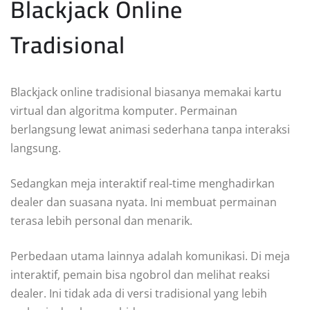
Blackjack Online
Tradisional
Blackjack online tradisional biasanya memakai kartu
virtual dan algoritma komputer. Permainan
berlangsung lewat animasi sederhana tanpa interaksi
langsung.
Sedangkan meja interaktif real-time menghadirkan
dealer dan suasana nyata. Ini membuat permainan
terasa lebih personal dan menarik.
Perbedaan utama lainnya adalah komunikasi. Di meja
interaktif, pemain bisa ngobrol dan melihat reaksi
dealer. Ini tidak ada di versi tradisional yang lebih