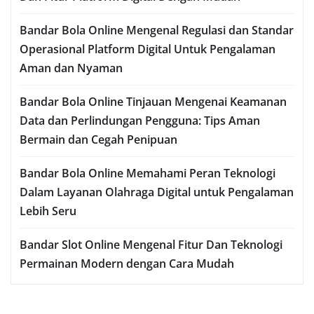
Bandar Bola Online Mengenal Regulasi dan Standar
Operasional Platform Digital Untuk Pengalaman
Aman dan Nyaman
Bandar Bola Online Tinjauan Mengenai Keamanan
Data dan Perlindungan Pengguna: Tips Aman
Bermain dan Cegah Penipuan
Bandar Bola Online Memahami Peran Teknologi
Dalam Layanan Olahraga Digital untuk Pengalaman
Lebih Seru
Bandar Slot Online Mengenal Fitur Dan Teknologi
Permainan Modern dengan Cara Mudah