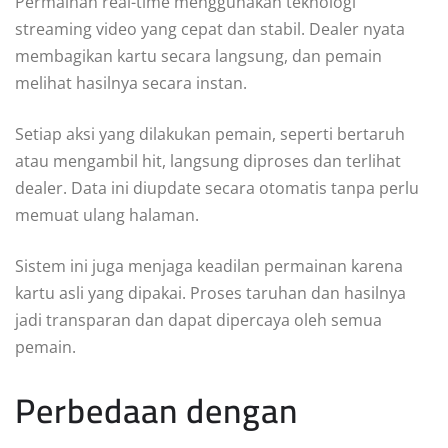
Permainan real-time menggunakan teknologi
streaming video yang cepat dan stabil. Dealer nyata
membagikan kartu secara langsung, dan pemain
melihat hasilnya secara instan.
Setiap aksi yang dilakukan pemain, seperti bertaruh
atau mengambil hit, langsung diproses dan terlihat
dealer. Data ini diupdate secara otomatis tanpa perlu
memuat ulang halaman.
Sistem ini juga menjaga keadilan permainan karena
kartu asli yang dipakai. Proses taruhan dan hasilnya
jadi transparan dan dapat dipercaya oleh semua
pemain.
Perbedaan dengan