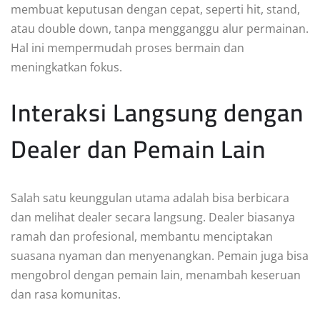
membuat keputusan dengan cepat, seperti hit, stand,
atau double down, tanpa mengganggu alur permainan.
Hal ini mempermudah proses bermain dan
meningkatkan fokus.
Interaksi Langsung dengan
Dealer dan Pemain Lain
Salah satu keunggulan utama adalah bisa berbicara
dan melihat dealer secara langsung. Dealer biasanya
ramah dan profesional, membantu menciptakan
suasana nyaman dan menyenangkan. Pemain juga bisa
mengobrol dengan pemain lain, menambah keseruan
dan rasa komunitas.