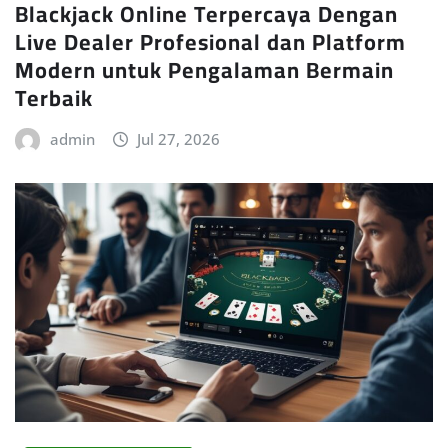
Blackjack Online Terpercaya Dengan
Live Dealer Profesional dan Platform
Modern untuk Pengalaman Bermain
Terbaik
admin
Jul 27, 2026