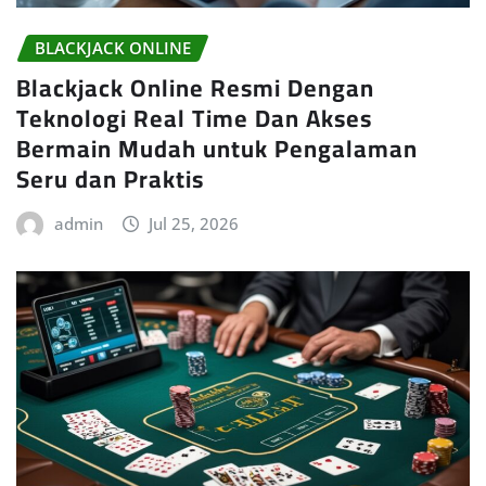
BLACKJACK ONLINE
Blackjack Online Resmi Dengan
Teknologi Real Time Dan Akses
Bermain Mudah untuk Pengalaman
Seru dan Praktis
admin
Jul 25, 2026