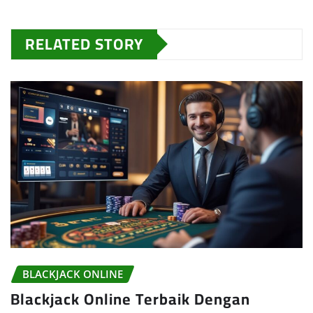
RELATED STORY
BLACKJACK ONLINE
Blackjack Online Terbaik Dengan