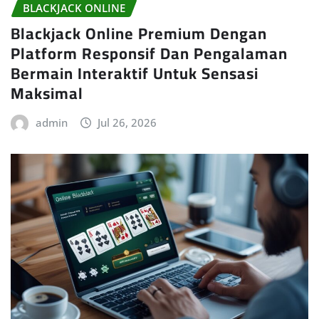
BLACKJACK ONLINE
Blackjack Online Premium Dengan
Platform Responsif Dan Pengalaman
Bermain Interaktif Untuk Sensasi
Maksimal
admin
Jul 26, 2026