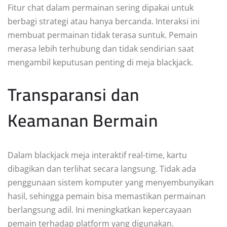
Fitur chat dalam permainan sering dipakai untuk
berbagi strategi atau hanya bercanda. Interaksi ini
membuat permainan tidak terasa suntuk. Pemain
merasa lebih terhubung dan tidak sendirian saat
mengambil keputusan penting di meja blackjack.
Transparansi dan
Keamanan Bermain
Dalam blackjack meja interaktif real-time, kartu
dibagikan dan terlihat secara langsung. Tidak ada
penggunaan sistem komputer yang menyembunyikan
hasil, sehingga pemain bisa memastikan permainan
berlangsung adil. Ini meningkatkan kepercayaan
pemain terhadap platform yang digunakan.