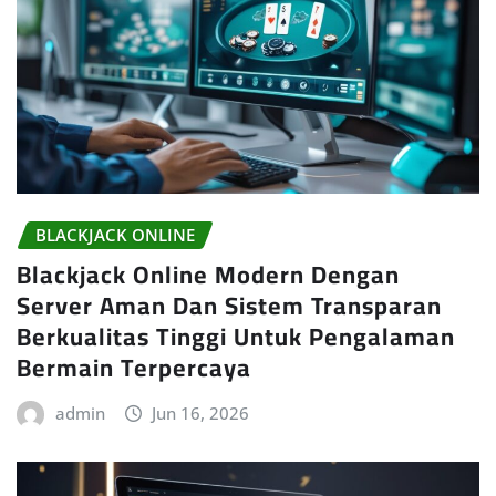
BLACKJACK ONLINE
Blackjack Online Modern Dengan
Server Aman Dan Sistem Transparan
Berkualitas Tinggi Untuk Pengalaman
Bermain Terpercaya
admin
Jun 16, 2026