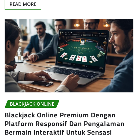
READ MORE
BLACKJACK ONLINE
Blackjack Online Premium Dengan
Platform Responsif Dan Pengalaman
Bermain Interaktif Untuk Sensasi