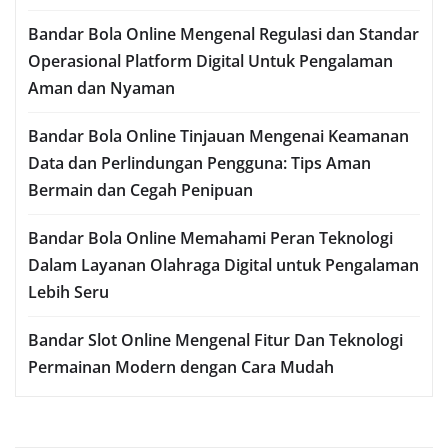
Bandar Bola Online Mengenal Regulasi dan Standar
Operasional Platform Digital Untuk Pengalaman
Aman dan Nyaman
Bandar Bola Online Tinjauan Mengenai Keamanan
Data dan Perlindungan Pengguna: Tips Aman
Bermain dan Cegah Penipuan
Bandar Bola Online Memahami Peran Teknologi
Dalam Layanan Olahraga Digital untuk Pengalaman
Lebih Seru
Bandar Slot Online Mengenal Fitur Dan Teknologi
Permainan Modern dengan Cara Mudah