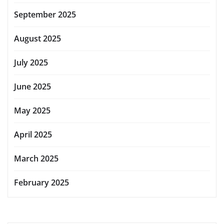
September 2025
August 2025
July 2025
June 2025
May 2025
April 2025
March 2025
February 2025