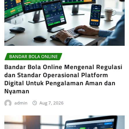
BANDAR BOLA ONLINE
Bandar Bola Online Mengenal Regulasi
dan Standar Operasional Platform
Digital Untuk Pengalaman Aman dan
Nyaman
admin
Aug 7, 2026