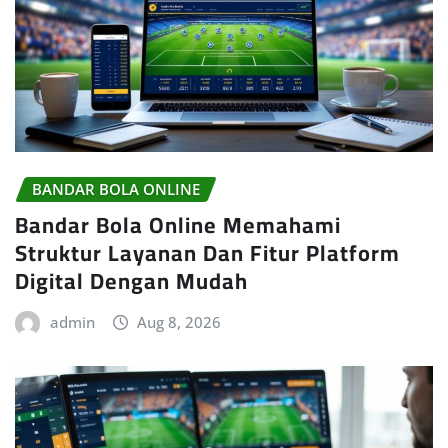
BANDAR BOLA ONLINE
Bandar Bola Online Memahami
Struktur Layanan Dan Fitur Platform
Digital Dengan Mudah
admin
Aug 8, 2026