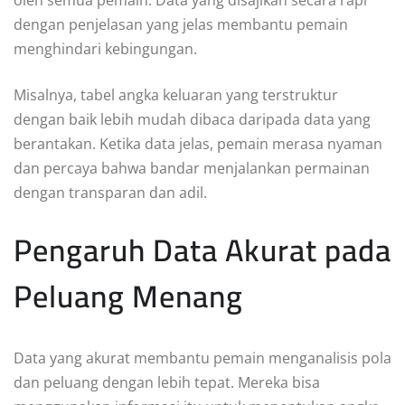
oleh semua pemain. Data yang disajikan secara rapi
dengan penjelasan yang jelas membantu pemain
menghindari kebingungan.
Misalnya, tabel angka keluaran yang terstruktur
dengan baik lebih mudah dibaca daripada data yang
berantakan. Ketika data jelas, pemain merasa nyaman
dan percaya bahwa bandar menjalankan permainan
dengan transparan dan adil.
Pengaruh Data Akurat pada
Peluang Menang
Data yang akurat membantu pemain menganalisis pola
dan peluang dengan lebih tepat. Mereka bisa