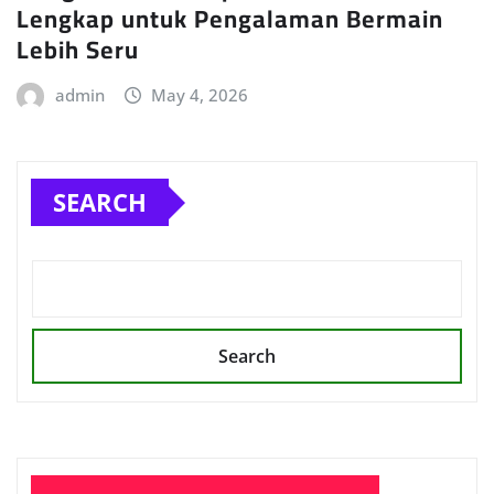
Lengkap untuk Pengalaman Bermain
Lebih Seru
admin
May 4, 2026
SEARCH
Search