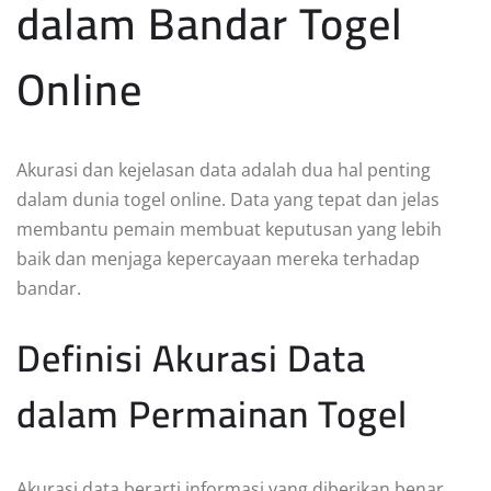
dalam Bandar Togel
Online
Akurasi dan kejelasan data adalah dua hal penting
dalam dunia togel online. Data yang tepat dan jelas
membantu pemain membuat keputusan yang lebih
baik dan menjaga kepercayaan mereka terhadap
bandar.
Definisi Akurasi Data
dalam Permainan Togel
Akurasi data berarti informasi yang diberikan benar