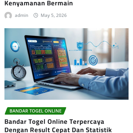
Kenyamanan Bermain
admin
May 5, 2026
BANDAR TOGEL ONLINE
Bandar Togel Online Terpercaya
Dengan Result Cepat Dan Statistik