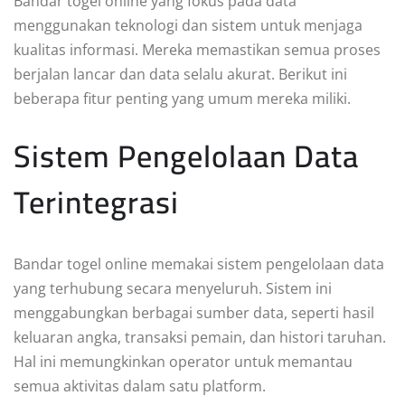
Bandar togel online yang fokus pada data
menggunakan teknologi dan sistem untuk menjaga
kualitas informasi. Mereka memastikan semua proses
berjalan lancar dan data selalu akurat. Berikut ini
beberapa fitur penting yang umum mereka miliki.
Sistem Pengelolaan Data
Terintegrasi
Bandar togel online memakai sistem pengelolaan data
yang terhubung secara menyeluruh. Sistem ini
menggabungkan berbagai sumber data, seperti hasil
keluaran angka, transaksi pemain, dan histori taruhan.
Hal ini memungkinkan operator untuk memantau
semua aktivitas dalam satu platform.