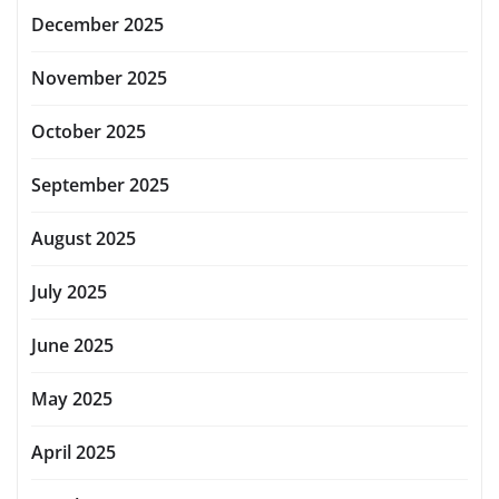
December 2025
November 2025
October 2025
September 2025
August 2025
July 2025
June 2025
May 2025
April 2025