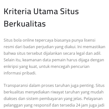
Kriteria Utama Situs
Berkualitas
Situs bola online tepercaya biasanya punya lisensi
resmi dari badan perjudian yang diakui. Ini memastikan
bahwa situs tersebut dijalankan secara legal dan adil.
Selain itu, keamanan data pemain harus dijaga dengan
enkripsi yang kuat, untuk mencegah pencurian
informasi pribadi.
Transparansi dalam proses taruhan juga penting. Situs
berkualitas menyediakan riwayat taruhan yang mudah
diakses dan sistem pembayaran yang jelas. Pelayanan
pelanggan yang responsif dan tersedia 24 jam juga jadi