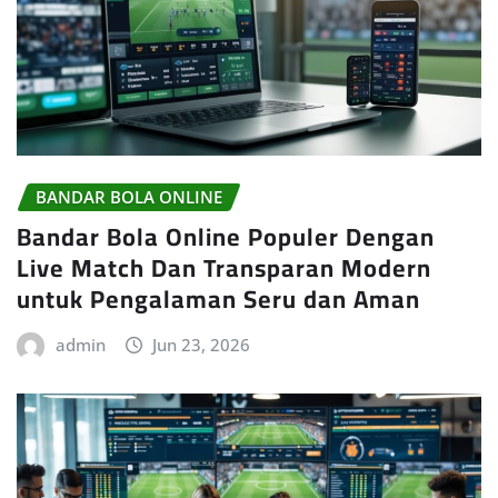
BANDAR BOLA ONLINE
Bandar Bola Online Populer Dengan
Live Match Dan Transparan Modern
untuk Pengalaman Seru dan Aman
admin
Jun 23, 2026