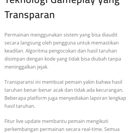
Transparan
Permainan menggunakan sistem yang bisa diaudit
secara langsung oleh pengguna untuk memastikan
keadilan. Algoritma pengocokan dan hasil taruhan
disimpan dengan kode yang tidak bisa diubah tanpa
meninggalkan jejak.
Transparansi ini membuat pemain yakin bahwa hasil
taruhan benar-benar acak dan tidak ada kecurangan.
Beberapa platform juga menyediakan laporan lengkap
hasil taruhan.
Fitur live update membantu pemain mengikuti
perkembangan permainan secara real-time. Semua