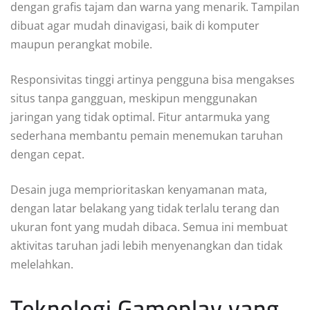
dengan grafis tajam dan warna yang menarik. Tampilan
dibuat agar mudah dinavigasi, baik di komputer
maupun perangkat mobile.
Responsivitas tinggi artinya pengguna bisa mengakses
situs tanpa gangguan, meskipun menggunakan
jaringan yang tidak optimal. Fitur antarmuka yang
sederhana membantu pemain menemukan taruhan
dengan cepat.
Desain juga memprioritaskan kenyamanan mata,
dengan latar belakang yang tidak terlalu terang dan
ukuran font yang mudah dibaca. Semua ini membuat
aktivitas taruhan jadi lebih menyenangkan dan tidak
melelahkan.
Teknologi Gameplay yang