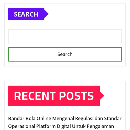
SEARCH
Search
RECENT POSTS
Bandar Bola Online Mengenal Regulasi dan Standar
Operasional Platform Digital Untuk Pengalaman