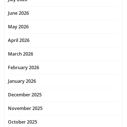
June 2026
May 2026
April 2026
March 2026
February 2026
January 2026
December 2025
November 2025
October 2025