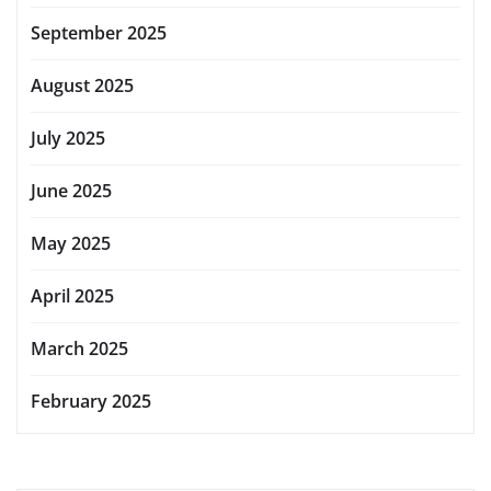
September 2025
August 2025
July 2025
June 2025
May 2025
April 2025
March 2025
February 2025