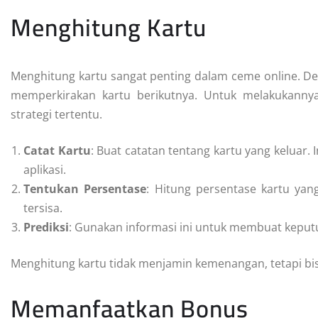
Menghitung Kartu
Menghitung kartu sangat penting dalam ceme online. D
memperkirakan kartu berikutnya. Untuk melakukann
strategi tertentu.
Catat Kartu
: Buat catatan tentang kartu yang keluar
aplikasi.
Tentukan Persentase
: Hitung persentase kartu ya
tersisa.
Prediksi
: Gunakan informasi ini untuk membuat keputu
Menghitung kartu tidak menjamin kemenangan, tetapi bi
Memanfaatkan Bonus