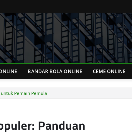
 ONLINE
BANDAR BOLA ONLINE
CEME ONLINE
p untuk Pemain Pemula
opuler: Panduan