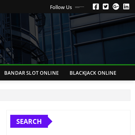
Follow Us
BANDAR SLOT ONLINE
BLACKJACK ONLINE
SEARCH