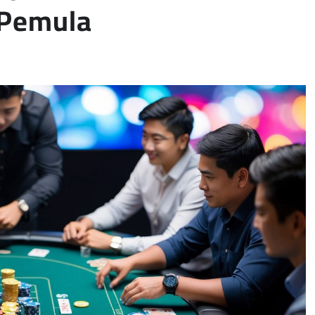
 Pemula