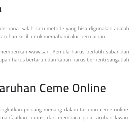
a
ederhana. Salah satu metode yang bisa digunakan adalah
 taruhan kecil untuk memahami alur permainan.
 memberikan wawasan. Pemula harus berlatih sabar dan
apan harus bertaruh dan kapan harus berhenti sangatlah
Taruhan Ceme Online
ingkatkan peluang menang dalam taruhan ceme online.
memanfaatkan bonus, dan membaca pola taruhan lawan.