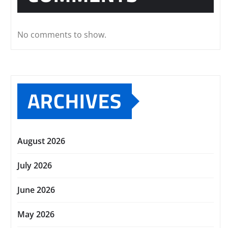
No comments to show.
ARCHIVES
August 2026
July 2026
June 2026
May 2026