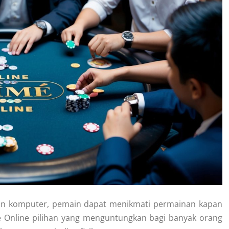
dan komputer, pemain dapat menikmati permainan kapan
e Online pilihan yang menguntungkan bagi banyak orang