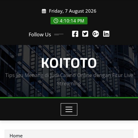
Skip
Friday, 7 August 2026
to
content
4:10:15 PM
Follow Us
KOITOTO
Tips Jitu Menang di Judi Casino Online dengan Fitur Live
Streaming
Home