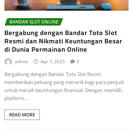
BANDAR SLOT ONLINE
Bergabung dengan Bandar Toto Slot
Resmi dan Nikmati Keuntungan Besar
di Dunia Permainan Online
admin
Apr 7, 2025
0
Bergabung dengan Bandar Toto Slot Resmi
memberikan peluang yang menarik bagi para penjudi
untuk meraih keuntungan finansial. Dengan memilih
platform…
READ MORE