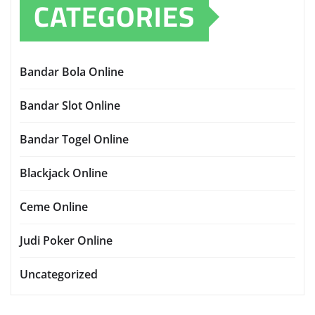
CATEGORIES
Bandar Bola Online
Bandar Slot Online
Bandar Togel Online
Blackjack Online
Ceme Online
Judi Poker Online
Uncategorized