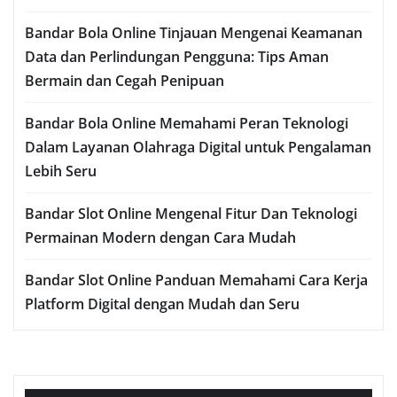
Bandar Bola Online Tinjauan Mengenai Keamanan
Data dan Perlindungan Pengguna: Tips Aman
Bermain dan Cegah Penipuan
Bandar Bola Online Memahami Peran Teknologi
Dalam Layanan Olahraga Digital untuk Pengalaman
Lebih Seru
Bandar Slot Online Mengenal Fitur Dan Teknologi
Permainan Modern dengan Cara Mudah
Bandar Slot Online Panduan Memahami Cara Kerja
Platform Digital dengan Mudah dan Seru