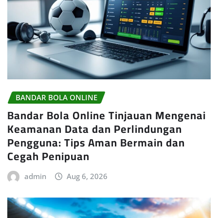
BANDAR BOLA ONLINE
Bandar Bola Online Tinjauan Mengenai
Keamanan Data dan Perlindungan
Pengguna: Tips Aman Bermain dan
Cegah Penipuan
admin
Aug 6, 2026