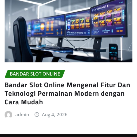
BANDAR SLOT ONLINE
Bandar Slot Online Mengenal Fitur Dan
Teknologi Permainan Modern dengan
Cara Mudah
admin
Aug 4, 2026