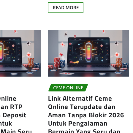
READ MORE
CEME ONLINE
nline
Link Alternatif Ceme
gan RTP
Online Terupdate dan
n Deposit
Aman Tanpa Blokir 2026
ntuk
Untuk Pengalaman
Main Seru
Bermain Yang Seru dan