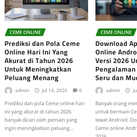
CEME ONLINE
CEME ONLINE
Prediksi dan Pola Ceme
Download Ap
Online Hari Ini Yang
Online Andro
Akurat di Tahun 2026
Versi 2026 U
Untuk Meningkatkan
Pengalaman
Peluang Menang
Seru dan Mu
admin
Jul 14, 2026
0
admin
J
Prediksi dan pola Ceme online hari
Banyak orang me
ini yang akurat di tahun 2026
untuk bermain Ce
banyak dicari oleh pemain yang
lewat Android. Do
ingin meningkatkan peluang…
Ceme online Andro
2026…