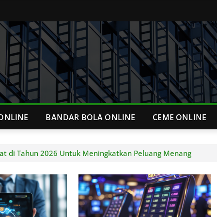
 ONLINE
BANDAR BOLA ONLINE
CEME ONLINE
urat di Tahun 2026 Untuk Meningkatkan Peluang Menang