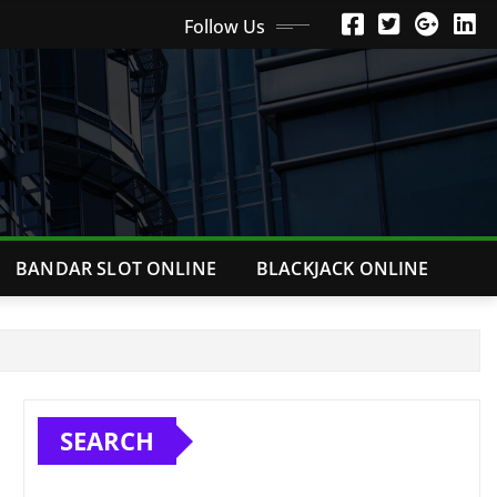
Follow Us
BANDAR SLOT ONLINE
BLACKJACK ONLINE
SEARCH