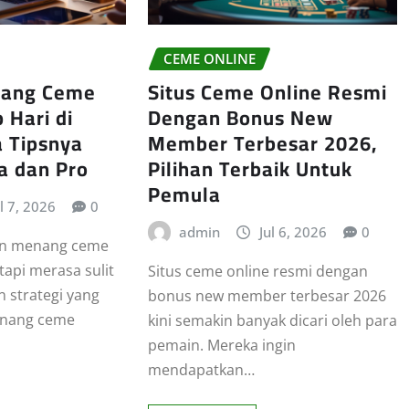
CEME ONLINE
nang Ceme
Situs Ceme Online Resmi
 Hari di
Dengan Bonus New
a Tipsnya
Member Terbesar 2026,
a dan Pro
Pilihan Terbaik Untuk
Pemula
l 7, 2026
0
admin
Jul 6, 2026
0
gin menang ceme
 tapi merasa sulit
Situs ceme online resmi dengan
strategi yang
bonus new member terbesar 2026
menang ceme
kini semakin banyak dicari oleh para
pemain. Mereka ingin
mendapatkan…