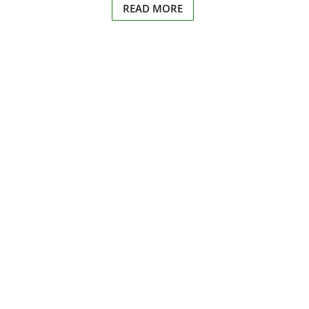
READ MORE