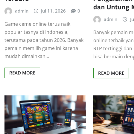
dan Untung 
admin
Jul 11, 2026
0
admin
J
Game ceme online terus naik
popularitasnya di Indonesia,
Banyak pemain m
terutama pada tahun 2026. Banyak
online terbaik y
pemain memilih game ini karena
RTP tertinggi dan 
mudah dimainkan…
bisa bermain de
READ MORE
READ MORE