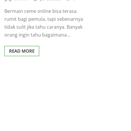
Bermain ceme online bisa terasa
rumit bagi pemula, tapi sebenarnya
tidak sulit jika tahu caranya. Banyak
orang ingin tahu bagaimana…
READ MORE