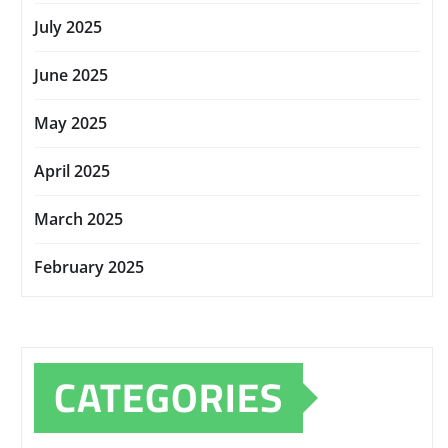
July 2025
June 2025
May 2025
April 2025
March 2025
February 2025
CATEGORIES