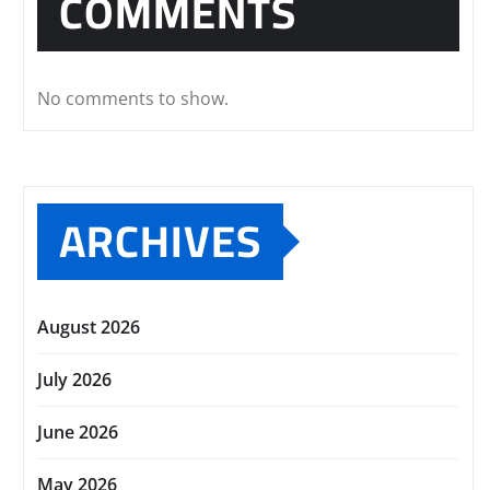
COMMENTS
No comments to show.
ARCHIVES
August 2026
July 2026
June 2026
May 2026