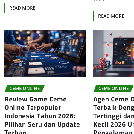
READ MORE
READ MORE
CEME ONLINE
CEME ONLINE
Review Game Ceme
Agen Ceme O
Online Terpopuler
Terbaik Den
Indonesia Tahun 2026:
Tertinggi da
Pilihan Seru dan Update
Kecil 2026 U
Terbaru
Pengalaman 