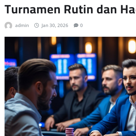
Turnamen Rutin dan Ha
admin
Jan 30, 2026
0