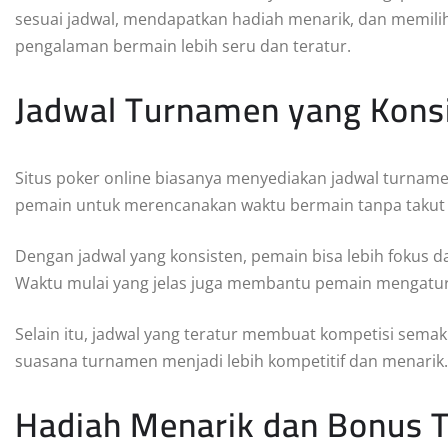
sesuai jadwal, mendapatkan hadiah menarik, dan memili
pengalaman bermain lebih seru dan teratur.
Jadwal Turnamen yang Kons
Situs poker online biasanya menyediakan jadwal turname
pemain untuk merencanakan waktu bermain tanpa takut 
Dengan jadwal yang konsisten, pemain bisa lebih fokus 
Waktu mulai yang jelas juga membantu pemain mengatur w
Selain itu, jadwal yang teratur membuat kompetisi sema
suasana turnamen menjadi lebih kompetitif dan menarik.
Hadiah Menarik dan Bonus 