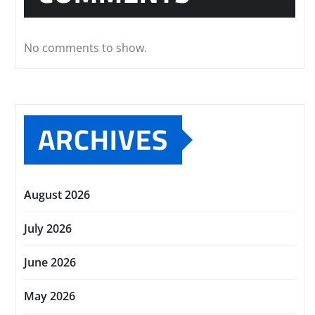
No comments to show.
ARCHIVES
August 2026
July 2026
June 2026
May 2026