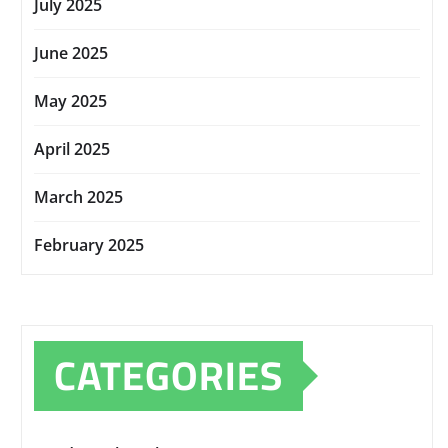
July 2025
June 2025
May 2025
April 2025
March 2025
February 2025
CATEGORIES