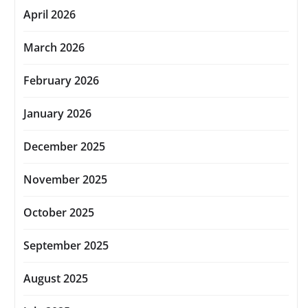
April 2026
March 2026
February 2026
January 2026
December 2025
November 2025
October 2025
September 2025
August 2025