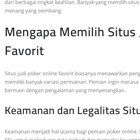
dari berbagai tingkat keahlian. Banyak yang memilih situ
menang yang seimbang.
Mengapa Memilih Situs 
Favorit
Situs judi poker online favorit biasanya menawarkan p
memiliki banyak variasi permainan. Pemain ingin meras
bermain dengan pengalaman yang menyenangkan.
Keamanan dan Legalitas Sit
Keamanan menjadi hal utama bagi pemain poker online. S