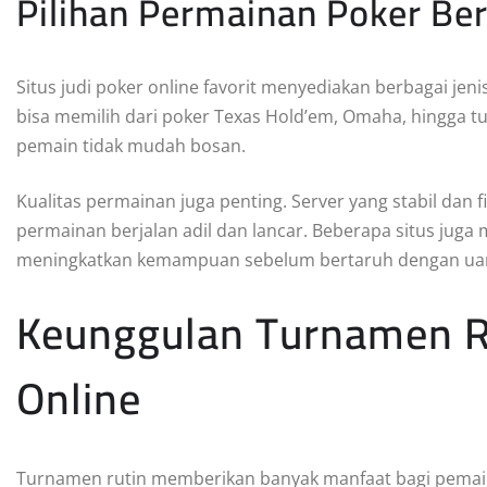
Pilihan Permainan Poker Ber
Situs judi poker online favorit menyediakan berbagai j
bisa memilih dari poker Texas Hold’em, Omaha, hingga t
pemain tidak mudah bosan.
Kualitas permainan juga penting. Server yang stabil dan
permainan berjalan adil dan lancar. Beberapa situs juga
meningkatkan kemampuan sebelum bertaruh dengan uang
Keunggulan Turnamen Ru
Online
Turnamen rutin memberikan banyak manfaat bagi pemain 