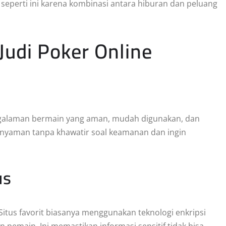
s seperti ini karena kombinasi antara hiburan dan peluang
Judi Poker Online
engalaman bermain yang aman, mudah digunakan, dan
a nyaman tanpa khawatir soal keamanan dan ingin
us
itus favorit biasanya menggunakan teknologi enkripsi