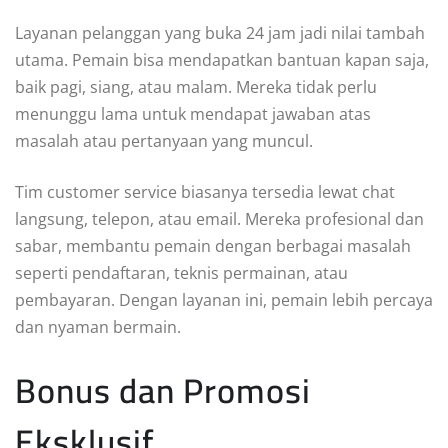
Layanan pelanggan yang buka 24 jam jadi nilai tambah
utama. Pemain bisa mendapatkan bantuan kapan saja,
baik pagi, siang, atau malam. Mereka tidak perlu
menunggu lama untuk mendapat jawaban atas
masalah atau pertanyaan yang muncul.
Tim customer service biasanya tersedia lewat chat
langsung, telepon, atau email. Mereka profesional dan
sabar, membantu pemain dengan berbagai masalah
seperti pendaftaran, teknis permainan, atau
pembayaran. Dengan layanan ini, pemain lebih percaya
dan nyaman bermain.
Bonus dan Promosi
Eksklusif