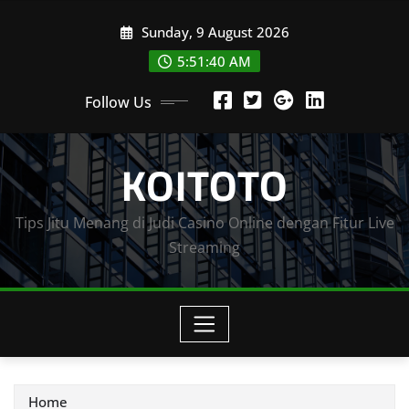
Skip
Sunday, 9 August 2026
to
content
5:51:42 AM
Follow Us
KOITOTO
Tips Jitu Menang di Judi Casino Online dengan Fitur Live
Streaming
Home