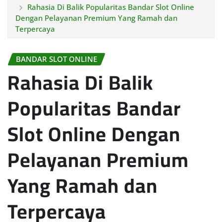
Rahasia Di Balik Popularitas Bandar Slot Online
Dengan Pelayanan Premium Yang Ramah dan
Terpercaya
BANDAR SLOT ONLINE
Rahasia Di Balik
Popularitas Bandar
Slot Online Dengan
Pelayanan Premium
Yang Ramah dan
Terpercaya