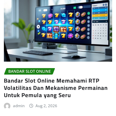
BANDAR SLOT ONLINE
Bandar Slot Online Memahami RTP
Volatilitas Dan Mekanisme Permainan
Untuk Pemula yang Seru
admin
Aug 2, 2026