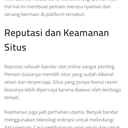
Hal-hal ini membuat pemain merasa nyaman dan
senang bermain di platform tersebut.
Reputasi dan Keamanan
Situs
Reputasi sebuah bandar slot online sangat penting.
Pemain biasanya memilih situs yang sudah dikenal
aman dan terpercaya. Situs yang punya lisensi resmi
biasanya lebih dipercaya karena diawasi oleh lembaga
terkait.
Keamanan juga jadi perhatian utama. Banyak bandar
menggunakan teknologi enkripsi untuk melindungi
data pemain. Cara pembayaran yang aman dan cepat