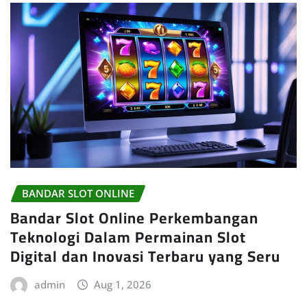
BANDAR SLOT ONLINE
Bandar Slot Online Perkembangan
Teknologi Dalam Permainan Slot
Digital dan Inovasi Terbaru yang Seru
admin
Aug 1, 2026