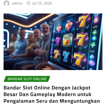
admin
Jul 29, 2026
BANDAR SLOT ONLINE
Bandar Slot Online Dengan Jackpot
Besar Dan Gameplay Modern untuk
Pengalaman Seru dan Menguntungkan