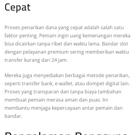
Cepat
Proses penarikan dana yang cepat adalah salah satu
faktor penting. Pemain ingin uang kemenangan mereka
bisa dicairkan tanpa ribet dan waktu lama. Bandar slot
dengan pelayanan premium sering memberikan waktu
transfer kurang dari 24 jam.
Mereka juga menyediakan berbagai metode penarikan,
seperti transfer bank, e-wallet, atau dompet digital lain.
Proses yang transparan dan tanpa biaya tambahan
membuat pemain merasa aman dan puas. Ini
membantu menjaga kepercayaan antar pemain dan
bandar.