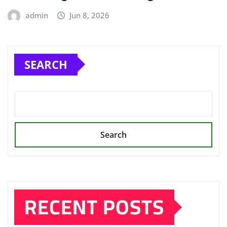
admin
Jun 8, 2026
SEARCH
Search
RECENT POSTS