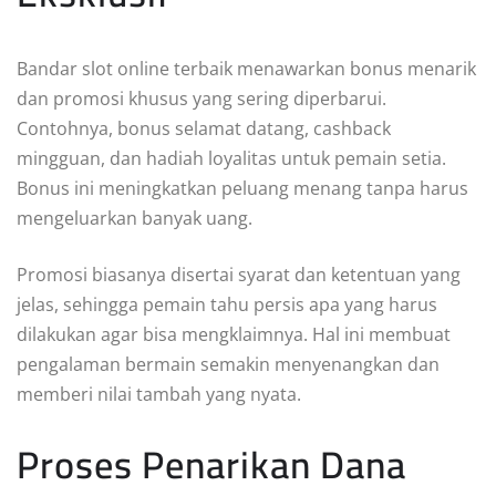
Bandar slot online terbaik menawarkan bonus menarik
dan promosi khusus yang sering diperbarui.
Contohnya, bonus selamat datang, cashback
mingguan, dan hadiah loyalitas untuk pemain setia.
Bonus ini meningkatkan peluang menang tanpa harus
mengeluarkan banyak uang.
Promosi biasanya disertai syarat dan ketentuan yang
jelas, sehingga pemain tahu persis apa yang harus
dilakukan agar bisa mengklaimnya. Hal ini membuat
pengalaman bermain semakin menyenangkan dan
memberi nilai tambah yang nyata.
Proses Penarikan Dana