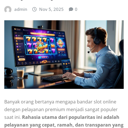
admin
Nov 5, 2025
0
Banyak orang bertanya mengapa bandar slot online
dengan pelayanan premium menjadi sangat populer
saat ini.
Rahasia utama dari popularitas ini adalah
pelayanan yang cepat, ramah, dan transparan yang