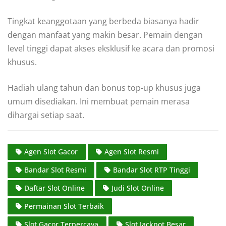
Tingkat keanggotaan yang berbeda biasanya hadir
dengan manfaat yang makin besar. Pemain dengan
level tinggi dapat akses eksklusif ke acara dan promosi
khusus.
Hadiah ulang tahun dan bonus top-up khusus juga
umum disediakan. Ini membuat pemain merasa
dihargai setiap saat.
Agen Slot Gacor
Agen Slot Resmi
Bandar Slot Resmi
Bandar Slot RTP Tinggi
Daftar Slot Online
Judi Slot Online
Permainan Slot Terbaik
Slot Gacor Terpercaya
Slot Jackpot Besar