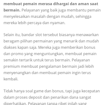
membuat pemain merasa dihargai dan aman saat
bermain.
Pelayanan yang baik juga membantu pemain
menyelesaikan masalah dengan mudah, sehingga
mereka lebih percaya dan nyaman.
Selain itu, bandar slot tersebut biasanya menawarkan
beragam pilihan permainan yang menarik dan mudah
diakses kapan saja. Mereka juga memberikan bonus
dan promo yang menguntungkan, membuat pemain
semakin tertarik untuk terus bermain. Pelayanan
premium membuat pengalaman bermain jadi lebih
menyenangkan dan membuat pemain ingin terus
kembali.
Tidak hanya soal game dan bonus, tapi juga kecepatan
dalam proses deposit dan penarikan dana sangat
diperhatikan. Pelayanan tanpa ribet inilah yang