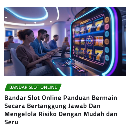
BANDAR SLOT ONLINE
Bandar Slot Online Panduan Bermain
Secara Bertanggung Jawab Dan
Mengelola Risiko Dengan Mudah dan
Seru