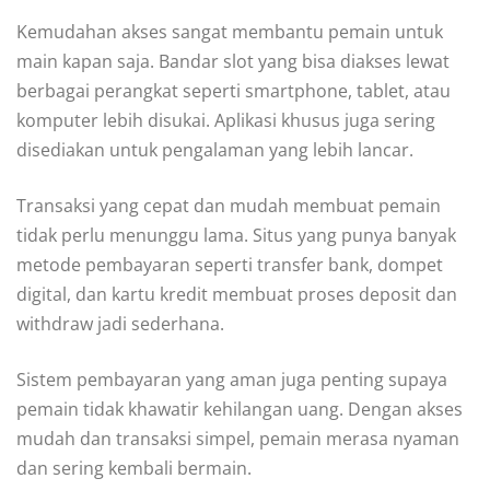
Kemudahan akses sangat membantu pemain untuk
main kapan saja. Bandar slot yang bisa diakses lewat
berbagai perangkat seperti smartphone, tablet, atau
komputer lebih disukai. Aplikasi khusus juga sering
disediakan untuk pengalaman yang lebih lancar.
Transaksi yang cepat dan mudah membuat pemain
tidak perlu menunggu lama. Situs yang punya banyak
metode pembayaran seperti transfer bank, dompet
digital, dan kartu kredit membuat proses deposit dan
withdraw jadi sederhana.
Sistem pembayaran yang aman juga penting supaya
pemain tidak khawatir kehilangan uang. Dengan akses
mudah dan transaksi simpel, pemain merasa nyaman
dan sering kembali bermain.