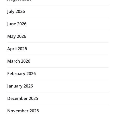
July 2026
June 2026
May 2026
April 2026
March 2026
February 2026
January 2026
December 2025
November 2025