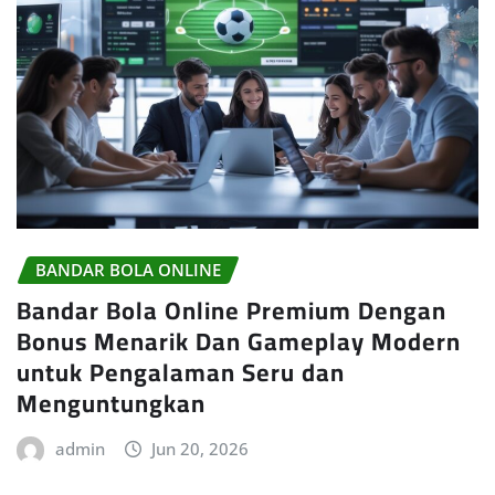
BANDAR BOLA ONLINE
Bandar Bola Online Premium Dengan
Bonus Menarik Dan Gameplay Modern
untuk Pengalaman Seru dan
Menguntungkan
admin
Jun 20, 2026