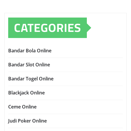
CATEGORIES
Bandar Bola Online
Bandar Slot Online
Bandar Togel Online
Blackjack Online
Ceme Online
Judi Poker Online