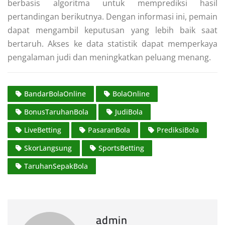
berbasis algoritma untuk memprediksi hasil
pertandingan berikutnya. Dengan informasi ini, pemain
dapat mengambil keputusan yang lebih baik saat
bertaruh. Akses ke data statistik dapat memperkaya
pengalaman judi dan meningkatkan peluang menang.
BandarBolaOnline
BolaOnline
BonusTaruhanBola
JudiBola
LiveBetting
PasaranBola
PrediksiBola
SkorLangsung
SportsBetting
TaruhanSepakBola
admin