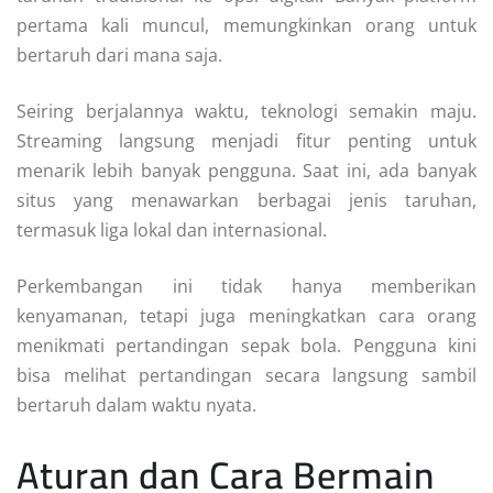
pertama kali muncul, memungkinkan orang untuk
bertaruh dari mana saja.
Seiring berjalannya waktu, teknologi semakin maju.
Streaming langsung menjadi fitur penting untuk
menarik lebih banyak pengguna. Saat ini, ada banyak
situs yang menawarkan berbagai jenis taruhan,
termasuk liga lokal dan internasional.
Perkembangan ini tidak hanya memberikan
kenyamanan, tetapi juga meningkatkan cara orang
menikmati pertandingan sepak bola. Pengguna kini
bisa melihat pertandingan secara langsung sambil
bertaruh dalam waktu nyata.
Aturan dan Cara Bermain