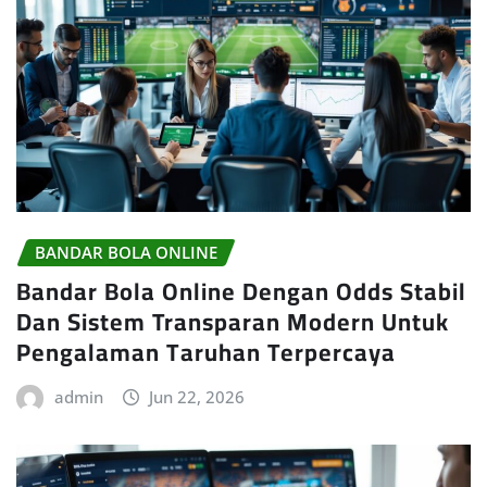
BANDAR BOLA ONLINE
Bandar Bola Online Dengan Odds Stabil
Dan Sistem Transparan Modern Untuk
Pengalaman Taruhan Terpercaya
admin
Jun 22, 2026