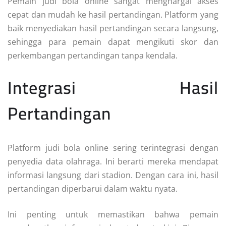
Pemain judi bola online sangat menghargai akses
cepat dan mudah ke hasil pertandingan. Platform yang
baik menyediakan hasil pertandingan secara langsung,
sehingga para pemain dapat mengikuti skor dan
perkembangan pertandingan tanpa kendala.
Integrasi Hasil
Pertandingan
Platform judi bola online sering terintegrasi dengan
penyedia data olahraga. Ini berarti mereka mendapat
informasi langsung dari stadion. Dengan cara ini, hasil
pertandingan diperbarui dalam waktu nyata.
Ini penting untuk memastikan bahwa pemain