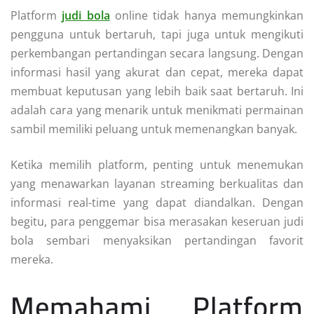
Platform
judi bola
online tidak hanya memungkinkan
pengguna untuk bertaruh, tapi juga untuk mengikuti
perkembangan pertandingan secara langsung. Dengan
informasi hasil yang akurat dan cepat, mereka dapat
membuat keputusan yang lebih baik saat bertaruh. Ini
adalah cara yang menarik untuk menikmati permainan
sambil memiliki peluang untuk memenangkan banyak.
Ketika memilih platform, penting untuk menemukan
yang menawarkan layanan streaming berkualitas dan
informasi real-time yang dapat diandalkan. Dengan
begitu, para penggemar bisa merasakan keseruan judi
bola sembari menyaksikan pertandingan favorit
mereka.
Memahami Platform