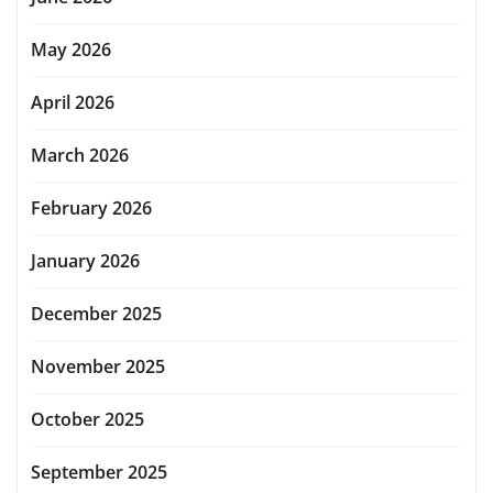
May 2026
April 2026
March 2026
February 2026
January 2026
December 2025
November 2025
October 2025
September 2025