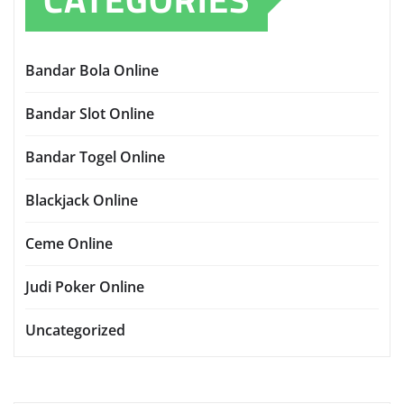
Bandar Bola Online
Bandar Slot Online
Bandar Togel Online
Blackjack Online
Ceme Online
Judi Poker Online
Uncategorized