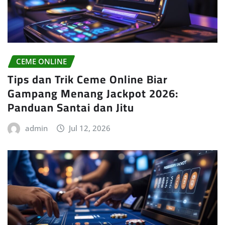
CEME ONLINE
Tips dan Trik Ceme Online Biar
Gampang Menang Jackpot 2026:
Panduan Santai dan Jitu
admin
Jul 12, 2026