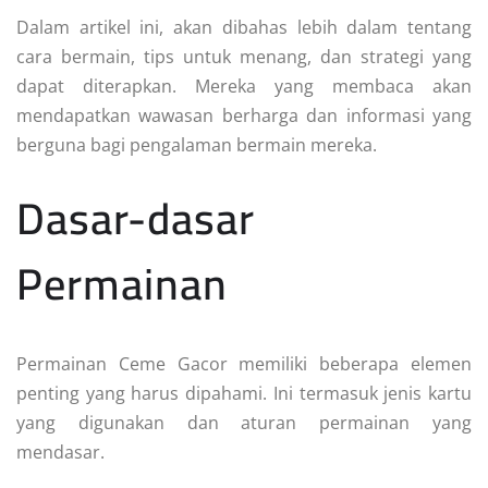
Dalam artikel ini, akan dibahas lebih dalam tentang
cara bermain, tips untuk menang, dan strategi yang
dapat diterapkan. Mereka yang membaca akan
mendapatkan wawasan berharga dan informasi yang
berguna bagi pengalaman bermain mereka.
Dasar-dasar
Permainan
Permainan Ceme Gacor memiliki beberapa elemen
penting yang harus dipahami. Ini termasuk jenis kartu
yang digunakan dan aturan permainan yang
mendasar.