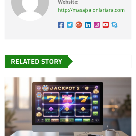
Website:
http://masajsalonlariara.com
RELATED STORY