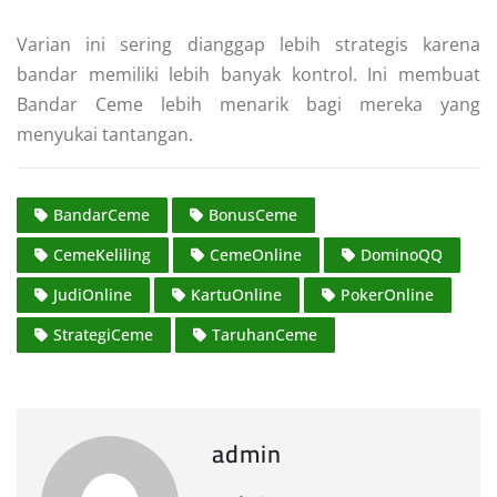
Varian ini sering dianggap lebih strategis karena
bandar memiliki lebih banyak kontrol. Ini membuat
Bandar Ceme lebih menarik bagi mereka yang
menyukai tantangan.
BandarCeme
BonusCeme
CemeKeliling
CemeOnline
DominoQQ
JudiOnline
KartuOnline
PokerOnline
StrategiCeme
TaruhanCeme
admin