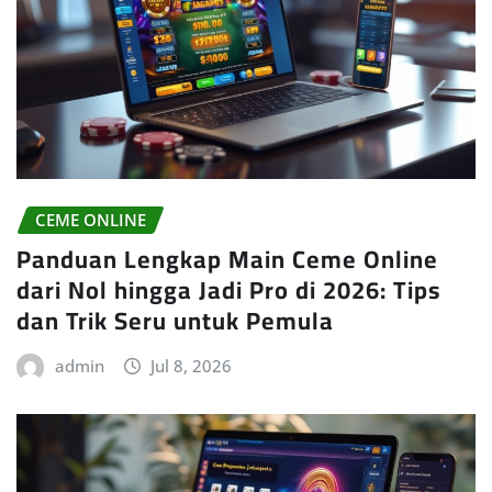
CEME ONLINE
Panduan Lengkap Main Ceme Online
dari Nol hingga Jadi Pro di 2026: Tips
dan Trik Seru untuk Pemula
admin
Jul 8, 2026