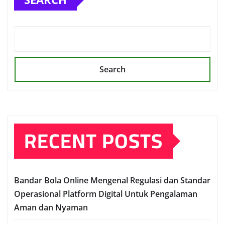
Search
RECENT POSTS
Bandar Bola Online Mengenal Regulasi dan Standar
Operasional Platform Digital Untuk Pengalaman
Aman dan Nyaman