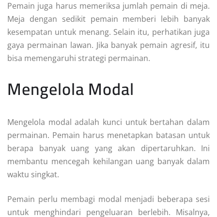
Pemain juga harus memeriksa jumlah pemain di meja.
Meja dengan sedikit pemain memberi lebih banyak
kesempatan untuk menang. Selain itu, perhatikan juga
gaya permainan lawan. Jika banyak pemain agresif, itu
bisa memengaruhi strategi permainan.
Mengelola Modal
Mengelola modal adalah kunci untuk bertahan dalam
permainan. Pemain harus menetapkan batasan untuk
berapa banyak uang yang akan dipertaruhkan. Ini
membantu mencegah kehilangan uang banyak dalam
waktu singkat.
Pemain perlu membagi modal menjadi beberapa sesi
untuk menghindari pengeluaran berlebih. Misalnya,