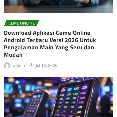
CEME ONLINE
Download Aplikasi Ceme Online
Android Terbaru Versi 2026 Untuk
Pengalaman Main Yang Seru dan
Mudah
admin
Jul 13, 2026