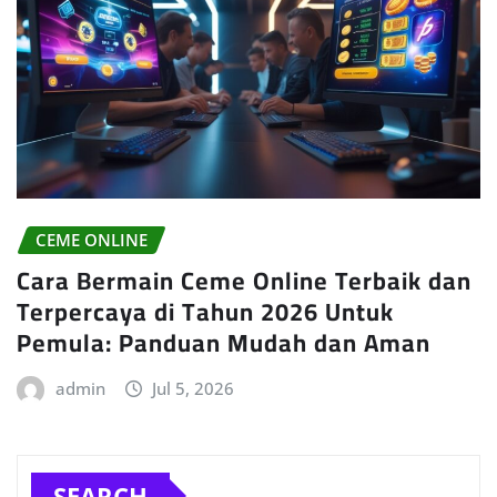
CEME ONLINE
Cara Bermain Ceme Online Terbaik dan
Terpercaya di Tahun 2026 Untuk
Pemula: Panduan Mudah dan Aman
admin
Jul 5, 2026
SEARCH