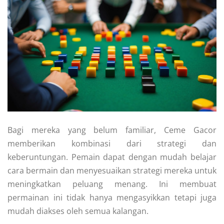
Bagi mereka yang belum familiar, Ceme Gacor
memberikan kombinasi dari strategi dan
keberuntungan. Pemain dapat dengan mudah belajar
cara bermain dan menyesuaikan strategi mereka untuk
meningkatkan peluang menang. Ini membuat
permainan ini tidak hanya mengasyikkan tetapi juga
mudah diakses oleh semua kalangan.