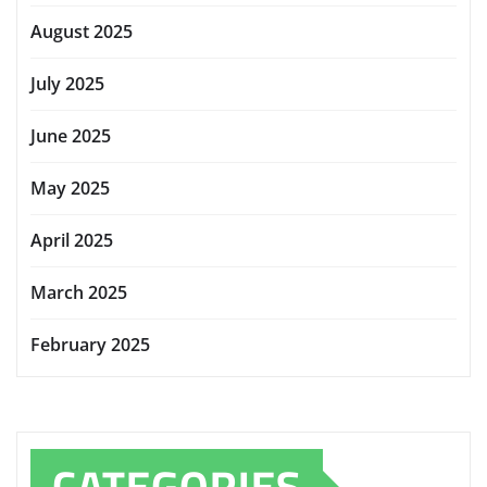
August 2025
July 2025
June 2025
May 2025
April 2025
March 2025
February 2025
CATEGORIES