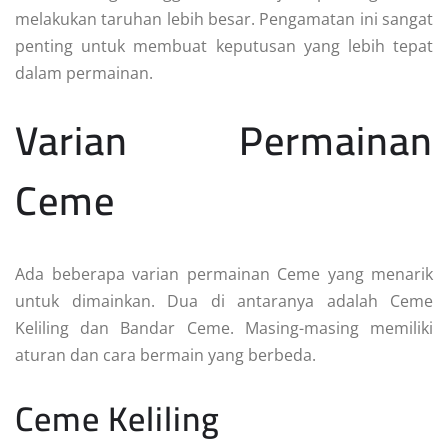
melakukan taruhan lebih besar. Pengamatan ini sangat
penting untuk membuat keputusan yang lebih tepat
dalam permainan.
Varian Permainan
Ceme
Ada beberapa varian permainan Ceme yang menarik
untuk dimainkan. Dua di antaranya adalah Ceme
Keliling dan Bandar Ceme. Masing-masing memiliki
aturan dan cara bermain yang berbeda.
Ceme Keliling