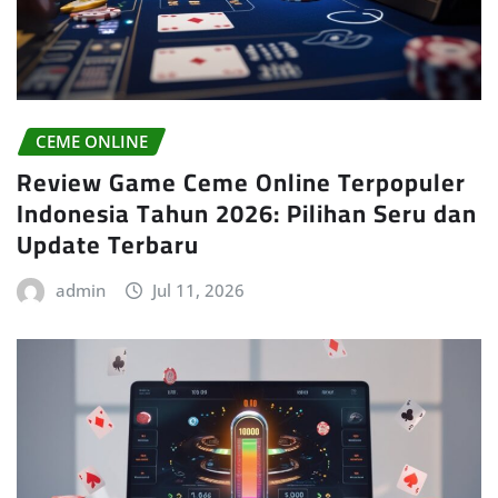
CEME ONLINE
Review Game Ceme Online Terpopuler
Indonesia Tahun 2026: Pilihan Seru dan
Update Terbaru
admin
Jul 11, 2026