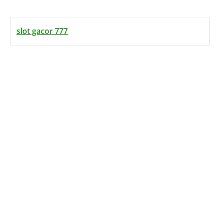
slot gacor 777