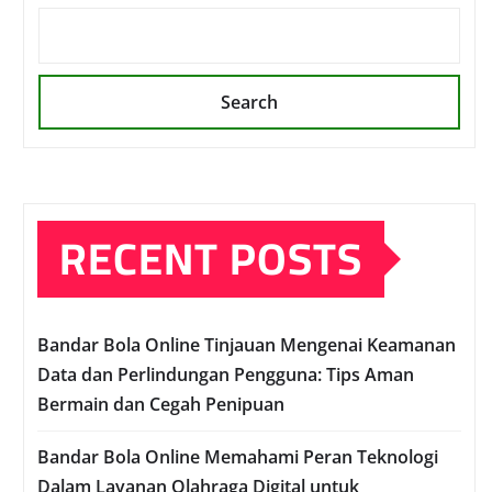
Search
RECENT POSTS
Bandar Bola Online Tinjauan Mengenai Keamanan
Data dan Perlindungan Pengguna: Tips Aman
Bermain dan Cegah Penipuan
Bandar Bola Online Memahami Peran Teknologi
Dalam Layanan Olahraga Digital untuk