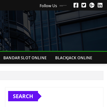
Follow Us
BANDAR SLOT ONLINE
BLACKJACK ONLINE
SEARCH