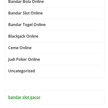
Bandar Bola Online
Bandar Slot Online
Bandar Togel Online
Blackjack Online
Ceme Online
Judi Poker Online
Uncategorized
bandar slot gacor