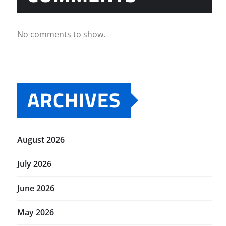
No comments to show.
ARCHIVES
August 2026
July 2026
June 2026
May 2026