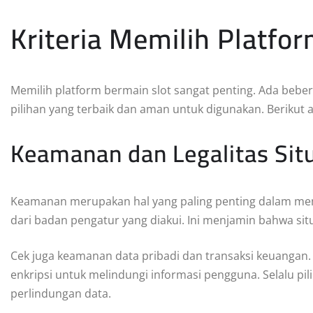
Kriteria Memilih Platfo
Memilih platform bermain slot sangat penting. Ada beb
pilihan yang terbaik dan aman untuk digunakan. Berikut a
Keamanan dan Legalitas Situ
Keamanan merupakan hal yang paling penting dalam memili
dari badan pengatur yang diakui. Ini menjamin bahwa situ
Cek juga keamanan data pribadi dan transaksi keuangan
enkripsi untuk melindungi informasi pengguna. Selalu pili
perlindungan data.