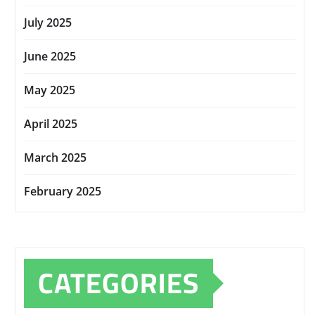
July 2025
June 2025
May 2025
April 2025
March 2025
February 2025
CATEGORIES