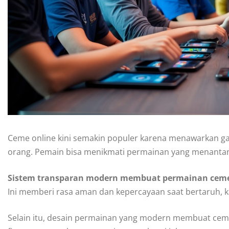
Ceme online kini semakin populer karena menawarkan g
orang. Pemain bisa menikmati permainan yang menantang
Sistem transparan modern membuat permainan ceme o
Ini memberi rasa aman dan kepercayaan saat bertaruh, k
Selain itu, desain permainan yang modern membuat cem