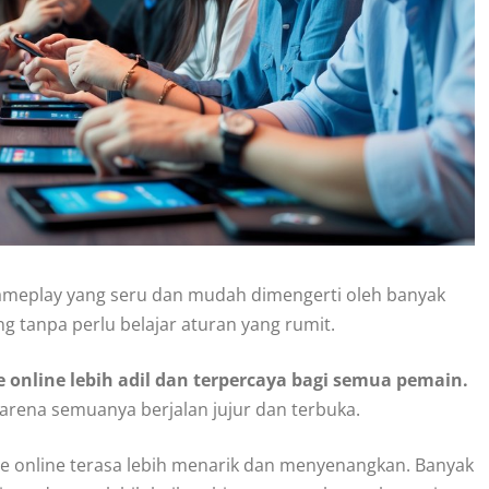
ameplay yang seru dan mudah dimengerti oleh banyak
 tanpa perlu belajar aturan yang rumit.
nline lebih adil dan terpercaya bagi semua pemain.
arena semuanya berjalan jujur dan terbuka.
e online terasa lebih menarik dan menyenangkan. Banyak