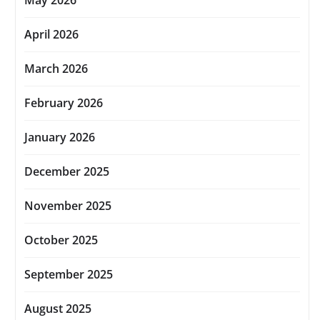
May 2026
April 2026
March 2026
February 2026
January 2026
December 2025
November 2025
October 2025
September 2025
August 2025