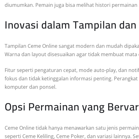
diumumkan. Pemain juga bisa melihat histori permainan s
Inovasi dalam Tampilan dan 
Tampilan Ceme Online sangat modern dan mudah dipaka
Warna dan layout disesuaikan agar tidak membuat mata c
Fitur seperti pengaturan cepat, mode auto-play, dan no
fokus dan tidak ketinggalan informasi penting. Perangkat
komputer dan ponsel.
Opsi Permainan yang Bervar
Ceme Online tidak hanya menawarkan satu jenis permai
seperti Ceme Keliling, Ceme Poker, dan variasi lainnya