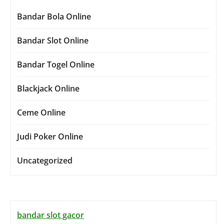
Bandar Bola Online
Bandar Slot Online
Bandar Togel Online
Blackjack Online
Ceme Online
Judi Poker Online
Uncategorized
bandar slot gacor