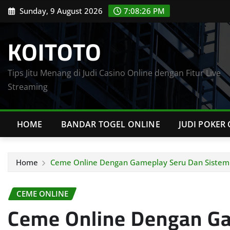
Skip
Sunday, 9 August 2026
7:08:27 PM
to
content
KOITOTO
Tips Jitu Menang di Judi Casino Online dengan Fitur Live
Streaming
HOME
BANDAR TOGEL ONLINE
JUDI POKER
Home
Ceme Online Dengan Gameplay Seru Dan Sistem
CEME ONLINE
Ceme Online Dengan G