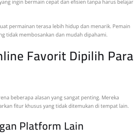
yang ingin bermain cepat dan efisien tanpa harus belajar
uat permainan terasa lebih hidup dan menarik. Pemain
yang tidak membosankan dan mudah dipahami.
ine Favorit Dipilih Para
arena beberapa alasan yang sangat penting. Mereka
an fitur khusus yang tidak ditemukan di tempat lain.
gan Platform Lain