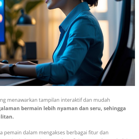
yang menawarkan tampilan interaktif dan mudah
galaman bermain lebih nyaman dan seru, sehingga
itan.
a pemain dalam mengakses berbagai fitur dan