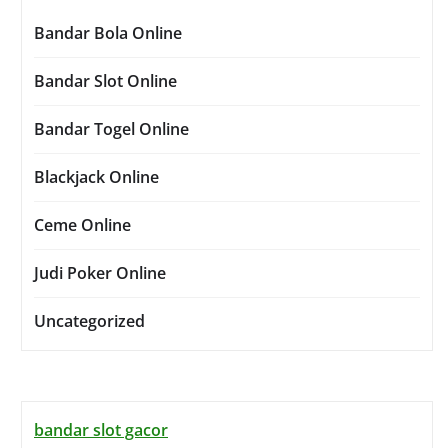
Bandar Bola Online
Bandar Slot Online
Bandar Togel Online
Blackjack Online
Ceme Online
Judi Poker Online
Uncategorized
bandar slot gacor