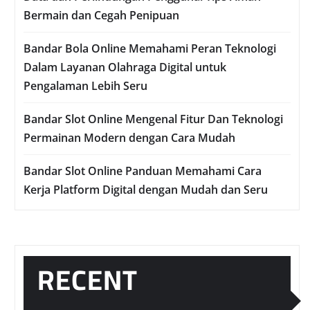
Bermain dan Cegah Penipuan
Bandar Bola Online Memahami Peran Teknologi
Dalam Layanan Olahraga Digital untuk
Pengalaman Lebih Seru
Bandar Slot Online Mengenal Fitur Dan Teknologi
Permainan Modern dengan Cara Mudah
Bandar Slot Online Panduan Memahami Cara
Kerja Platform Digital dengan Mudah dan Seru
RECENT