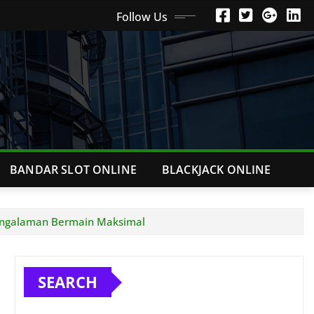
Follow Us
BANDAR SLOT ONLINE
BLACKJACK ONLINE
Pengalaman Bermain Maksimal
SEARCH