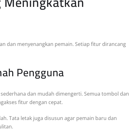
ng Meningkatkan
hkan dan menyenangkan pemain. Setiap fitur dirancang
mah Pengguna
at sederhana dan mudah dimengerti. Semua tombol dan
akses fitur dengan cepat.
lah. Tata letak juga disusun agar pemain baru dan
litan.