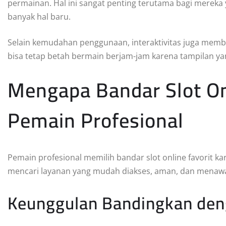
permainan. Hal ini sangat penting terutama bagi mereka 
banyak hal baru.
Selain kemudahan penggunaan, interaktivitas juga memb
bisa tetap betah bermain berjam-jam karena tampilan 
Mengapa Bandar Slot Onl
Pemain Profesional
Pemain profesional memilih bandar slot online favorit k
mencari layanan yang mudah diakses, aman, dan menawark
Keunggulan Bandingkan den