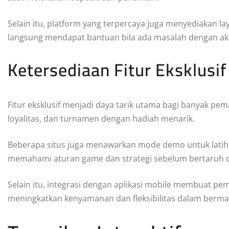
Selain itu, platform yang terpercaya juga menyediakan la
langsung mendapat bantuan bila ada masalah dengan ak
Ketersediaan Fitur Eksklusif
Fitur eksklusif menjadi daya tarik utama bagi banyak pe
loyalitas, dan turnamen dengan hadiah menarik.
Beberapa situs juga menawarkan mode demo untuk latiha
memahami aturan game dan strategi sebelum bertaruh d
Selain itu, integrasi dengan aplikasi mobile membuat pema
meningkatkan kenyamanan dan fleksibilitas dalam bermain