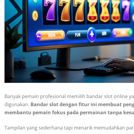
Banyak pemain profesional memilih bandar slot online 
digunakan.
Bandar slot dengan fitur ini membuat pen
membantu pemain fokus pada permainan tanpa kesul
Tampilan yang sederhana tapi menarik memudahkan par