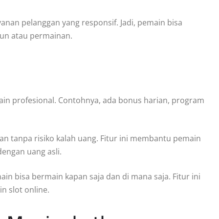
yanan pelanggan yang responsif. Jadi, pemain bisa
un atau permainan.
main profesional. Contohnya, ada bonus harian, program
n tanpa risiko kalah uang. Fitur ini membantu pemain
engan uang asli.
in bisa bermain kapan saja dan di mana saja. Fitur ini
 slot online.