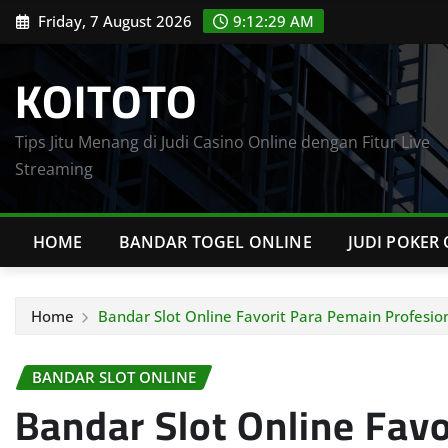
Skip
Friday, 7 August 2026
9:12:30 AM
to
content
KOITOTO
Tips Jitu Menang di Judi Casino Online dengan Fitur Live
Streaming
HOME
BANDAR TOGEL ONLINE
JUDI POKER
Home
Bandar Slot Online Favorit Para Pemain Profes
BANDAR SLOT ONLINE
Bandar Slot Online Fav