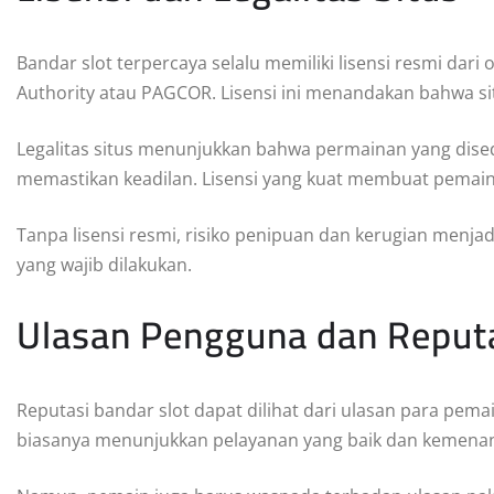
Bandar slot terpercaya selalu memiliki lisensi resmi dari 
Authority atau PAGCOR. Lisensi ini menandakan bahwa sit
Legalitas situs menunjukkan bahwa permainan yang dised
memastikan keadilan. Lisensi yang kuat membuat pemain
Tanpa lisensi resmi, risiko penipuan dan kerugian menjadi
yang wajib dilakukan.
Ulasan Pengguna dan Reput
Reputasi bandar slot dapat dilihat dari ulasan para pemai
biasanya menunjukkan pelayanan yang baik dan kemenan