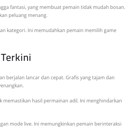
ingga fantasi, yang membuat pemain tidak mudah bosan.
tkan peluang menang.
kan kategori. Ini memudahkan pemain memilih game
Terkini
 berjalan lancar dan cepat. Grafis yang tajam dan
yenangkan.
 memastikan hasil permainan adil. Ini menghindarkan
gan mode live. Ini memungkinkan pemain berinteraksi
.