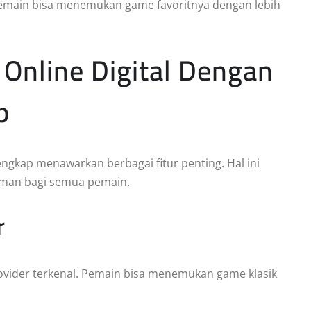
emain bisa menemukan game favoritnya dengan lebih
Online Digital Dengan
p
lengkap menawarkan berbagai fitur penting. Hal ini
aman bagi semua pemain.
r
rovider terkenal. Pemain bisa menemukan game klasik