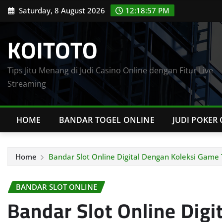
Skip
Saturday, 8 August 2026
12:18:58 PM
to
content
KOITOTO
Tips Jitu Menang di Judi Casino Online dengan Fitur Live
Streaming
HOME
BANDAR TOGEL ONLINE
JUDI POKER
Home
Bandar Slot Online Digital Dengan Koleksi Game
BANDAR SLOT ONLINE
Bandar Slot Online Digi