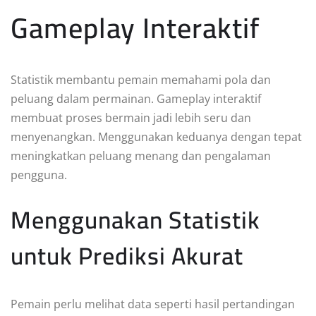
Gameplay Interaktif
Statistik membantu pemain memahami pola dan
peluang dalam permainan. Gameplay interaktif
membuat proses bermain jadi lebih seru dan
menyenangkan. Menggunakan keduanya dengan tepat
meningkatkan peluang menang dan pengalaman
pengguna.
Menggunakan Statistik
untuk Prediksi Akurat
Pemain perlu melihat data seperti hasil pertandingan