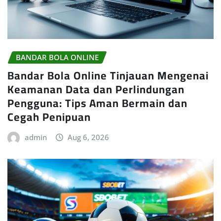
BANDAR BOLA ONLINE
Bandar Bola Online Tinjauan Mengenai
Keamanan Data dan Perlindungan
Pengguna: Tips Aman Bermain dan
Cegah Penipuan
admin
Aug 6, 2026