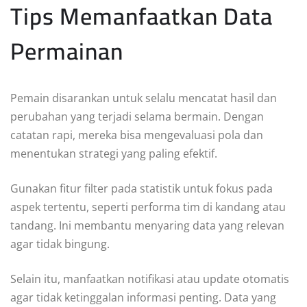
Tips Memanfaatkan Data
Permainan
Pemain disarankan untuk selalu mencatat hasil dan
perubahan yang terjadi selama bermain. Dengan
catatan rapi, mereka bisa mengevaluasi pola dan
menentukan strategi yang paling efektif.
Gunakan fitur filter pada statistik untuk fokus pada
aspek tertentu, seperti performa tim di kandang atau
tandang. Ini membantu menyaring data yang relevan
agar tidak bingung.
Selain itu, manfaatkan notifikasi atau update otomatis
agar tidak ketinggalan informasi penting. Data yang