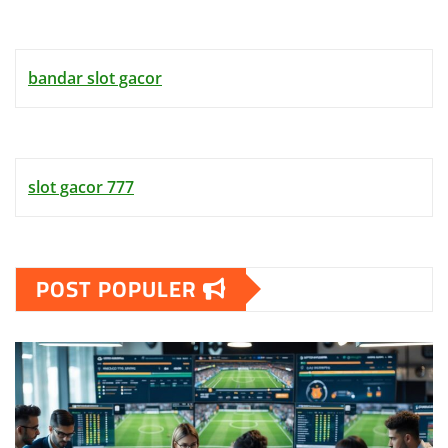
bandar slot gacor
slot gacor 777
POST POPULER