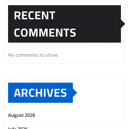
RECENT
COMMENTS
No comments to show.
ARCHIVES
August 2026
July 2026