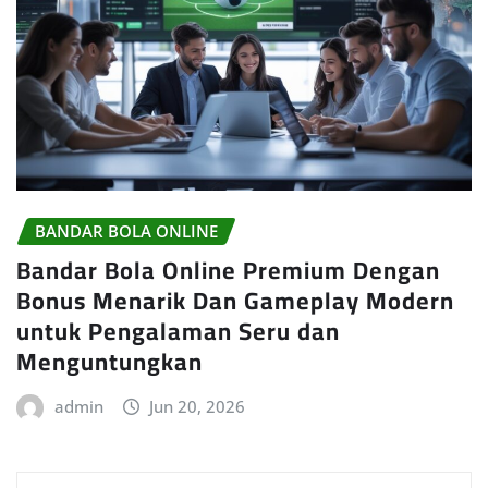
BANDAR BOLA ONLINE
Bandar Bola Online Premium Dengan
Bonus Menarik Dan Gameplay Modern
untuk Pengalaman Seru dan
Menguntungkan
admin
Jun 20, 2026