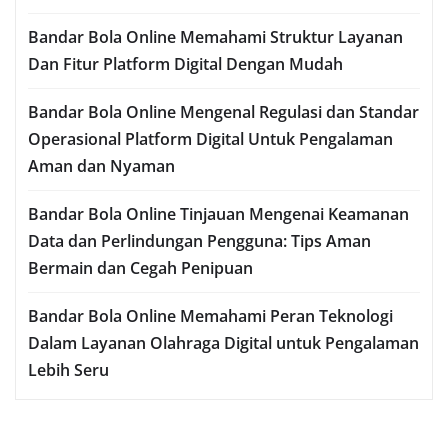
Bandar Bola Online Memahami Struktur Layanan
Dan Fitur Platform Digital Dengan Mudah
Bandar Bola Online Mengenal Regulasi dan Standar
Operasional Platform Digital Untuk Pengalaman
Aman dan Nyaman
Bandar Bola Online Tinjauan Mengenai Keamanan
Data dan Perlindungan Pengguna: Tips Aman
Bermain dan Cegah Penipuan
Bandar Bola Online Memahami Peran Teknologi
Dalam Layanan Olahraga Digital untuk Pengalaman
Lebih Seru