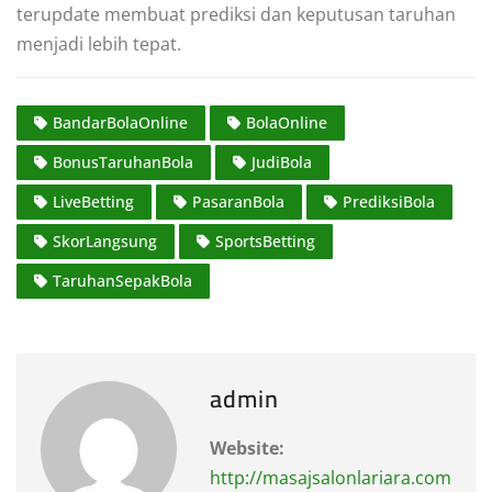
terupdate membuat prediksi dan keputusan taruhan
menjadi lebih tepat.
BandarBolaOnline
BolaOnline
BonusTaruhanBola
JudiBola
LiveBetting
PasaranBola
PrediksiBola
SkorLangsung
SportsBetting
TaruhanSepakBola
admin
Website:
http://masajsalonlariara.com