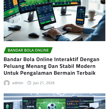
BANDAR BOLA ONLINE
Bandar Bola Online Interaktif Dengan
Peluang Menang Dan Stabil Modern
Untuk Pengalaman Bermain Terbaik
admin
Jun 21, 2026