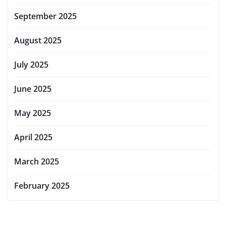
September 2025
August 2025
July 2025
June 2025
May 2025
April 2025
March 2025
February 2025