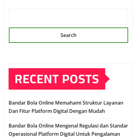
Search
RECENT POSTS
Bandar Bola Online Memahami Struktur Layanan
Dan Fitur Platform Digital Dengan Mudah
Bandar Bola Online Mengenal Regulasi dan Standar
Operasional Platform Digital Untuk Pengalaman