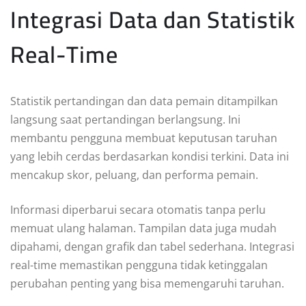
Integrasi Data dan Statistik
Real-Time
Statistik pertandingan dan data pemain ditampilkan
langsung saat pertandingan berlangsung. Ini
membantu pengguna membuat keputusan taruhan
yang lebih cerdas berdasarkan kondisi terkini. Data ini
mencakup skor, peluang, dan performa pemain.
Informasi diperbarui secara otomatis tanpa perlu
memuat ulang halaman. Tampilan data juga mudah
dipahami, dengan grafik dan tabel sederhana. Integrasi
real-time memastikan pengguna tidak ketinggalan
perubahan penting yang bisa memengaruhi taruhan.