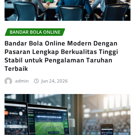
BANDAR BOLA ONLINE
Bandar Bola Online Modern Dengan
Pasaran Lengkap Berkualitas Tinggi
Stabil untuk Pengalaman Taruhan
Terbaik
admin
Jun 24, 2026