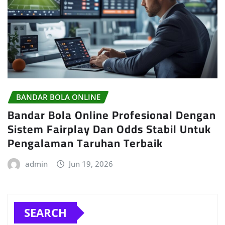
BANDAR BOLA ONLINE
Bandar Bola Online Profesional Dengan
Sistem Fairplay Dan Odds Stabil Untuk
Pengalaman Taruhan Terbaik
admin
Jun 19, 2026
SEARCH