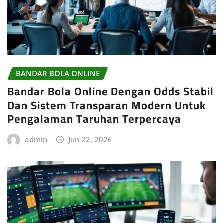
BANDAR BOLA ONLINE
Bandar Bola Online Dengan Odds Stabil
Dan Sistem Transparan Modern Untuk
Pengalaman Taruhan Terpercaya
admin
Jun 22, 2026