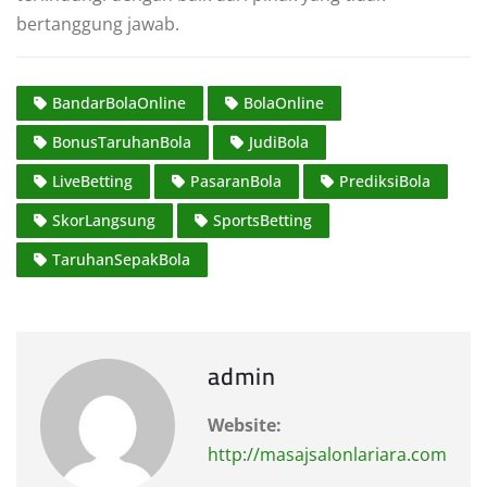
bertanggung jawab.
BandarBolaOnline
BolaOnline
BonusTaruhanBola
JudiBola
LiveBetting
PasaranBola
PrediksiBola
SkorLangsung
SportsBetting
TaruhanSepakBola
admin
Website:
http://masajsalonlariara.com