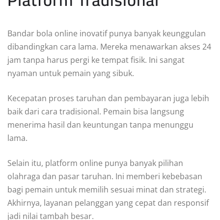
Bandar bola online inovatif punya banyak keunggulan
dibandingkan cara lama. Mereka menawarkan akses 24
jam tanpa harus pergi ke tempat fisik. Ini sangat
nyaman untuk pemain yang sibuk.
Kecepatan proses taruhan dan pembayaran juga lebih
baik dari cara tradisional. Pemain bisa langsung
menerima hasil dan keuntungan tanpa menunggu
lama.
Selain itu, platform online punya banyak pilihan
olahraga dan pasar taruhan. Ini memberi kebebasan
bagi pemain untuk memilih sesuai minat dan strategi.
Akhirnya, layanan pelanggan yang cepat dan responsif
jadi nilai tambah besar.