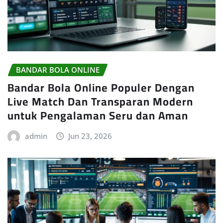
BANDAR BOLA ONLINE
Bandar Bola Online Populer Dengan
Live Match Dan Transparan Modern
untuk Pengalaman Seru dan Aman
admin
Jun 23, 2026