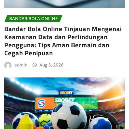
BANDAR BOLA ONLINE
Bandar Bola Online Tinjauan Mengenai
Keamanan Data dan Perlindungan
Pengguna: Tips Aman Bermain dan
Cegah Penipuan
admin
Aug 6, 2026