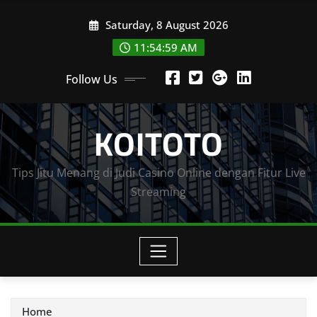
Skip
Saturday, 8 August 2026
to
content
11:55:01 AM
Follow Us
KOITOTO
Tips Jitu Menang di Judi Casino Online dengan Fitur Live
Streaming
Home