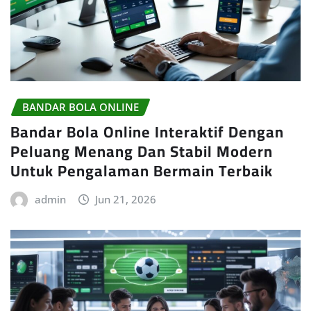
BANDAR BOLA ONLINE
Bandar Bola Online Interaktif Dengan
Peluang Menang Dan Stabil Modern
Untuk Pengalaman Bermain Terbaik
admin
Jun 21, 2026