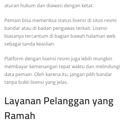
aturan hukum dan diawasi dengan ketat.
Pemain bisa memeriksa status lisensi di situs resmi
bandar atau di badan pengawas terkait. Lisensi
biasanya tercantum di bagian bawah halaman web
sebagai tanda keaslian.
Platform dengan lisensi resmi juga lebih mungkin
membayar kemenangan tepat waktu dan melindungi
data pemain. Oleh karena itu, jangan pilih bandar
tanpa bukti lisensi yang jelas.
Layanan Pelanggan yang
Ramah