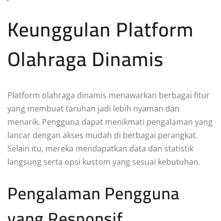
Keunggulan Platform
Olahraga Dinamis
Platform olahraga dinamis menawarkan berbagai fitur
yang membuat taruhan jadi lebih nyaman dan
menarik. Pengguna dapat menikmati pengalaman yang
lancar dengan akses mudah di berbagai perangkat.
Selain itu, mereka mendapatkan data dan statistik
langsung serta opsi kustom yang sesuai kebutuhan.
Pengalaman Pengguna
yang Responsif