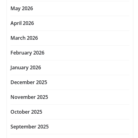
May 2026
April 2026
March 2026
February 2026
January 2026
December 2025
November 2025
October 2025
September 2025