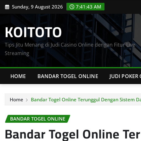
Skip
Sunday, 9 August 2026
7:41:45 AM
to
content
KOITOTO
Tips Jitu Menang di Judi Casino Online dengan Fitur Live
Streaming
HOME
BANDAR TOGEL ONLINE
JUDI POKER
Home
Bandar Togel Online Terunggul Dengan Sistem D
BANDAR TOGEL ONLINE
Bandar Togel Online Te