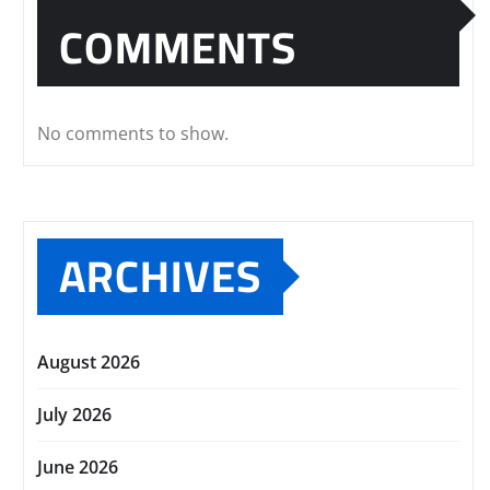
COMMENTS
No comments to show.
ARCHIVES
August 2026
July 2026
June 2026