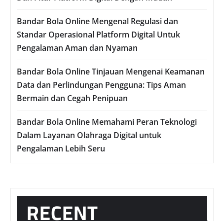
Bandar Bola Online Mengenal Regulasi dan
Standar Operasional Platform Digital Untuk
Pengalaman Aman dan Nyaman
Bandar Bola Online Tinjauan Mengenai Keamanan
Data dan Perlindungan Pengguna: Tips Aman
Bermain dan Cegah Penipuan
Bandar Bola Online Memahami Peran Teknologi
Dalam Layanan Olahraga Digital untuk
Pengalaman Lebih Seru
RECENT