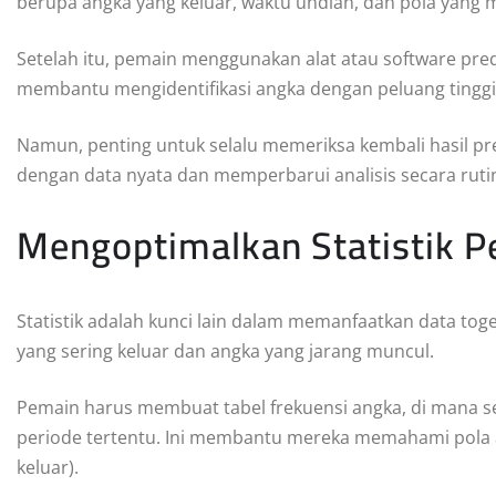
berupa angka yang keluar, waktu undian, dan pola yang 
Setelah itu, pemain menggunakan alat atau software predi
membantu mengidentifikasi angka dengan peluang tinggi 
Namun, penting untuk selalu memeriksa kembali hasil p
dengan data nyata dan memperbarui analisis secara rutin
Mengoptimalkan Statistik 
Statistik adalah kunci lain dalam memanfaatkan data tog
yang sering keluar dan angka yang jarang muncul.
Pemain harus membuat tabel frekuensi angka, di mana s
periode tertentu. Ini membantu mereka memahami pola an
keluar).