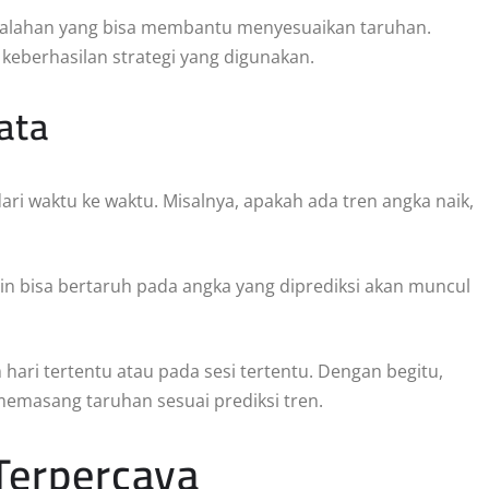
kalahan yang bisa membantu menyesuaikan taruhan.
keberhasilan strategi yang digunakan.
ata
ri waktu ke waktu. Misalnya, apakah ada tren angka naik,
ain bisa bertaruh pada angka yang diprediksi akan muncul
ari tertentu atau pada sesi tertentu. Dengan begitu,
emasang taruhan sesuai prediksi tren.
Terpercaya