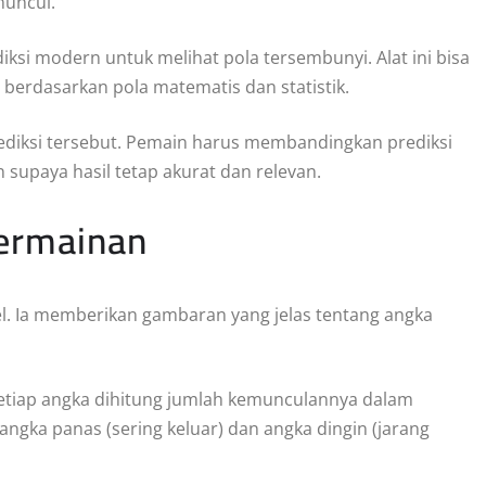
muncul.
ksi modern untuk melihat pola tersembunyi. Alat ini bisa
berdasarkan pola matematis dan statistik.
rediksi tersebut. Pemain harus membandingkan prediksi
 supaya hasil tetap akurat dan relevan.
Permainan
el. Ia memberikan gambaran yang jelas tentang angka
etiap angka dihitung jumlah kemunculannya dalam
gka panas (sering keluar) dan angka dingin (jarang