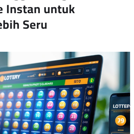
e Instan untuk
bih Seru