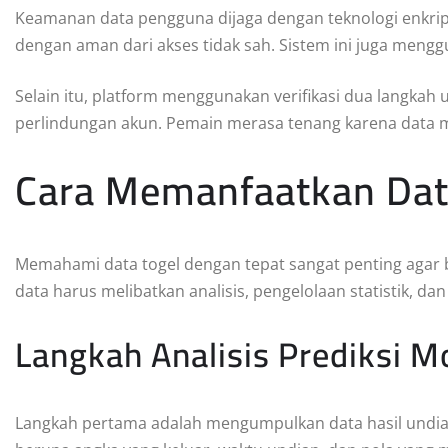
Keamanan data pengguna dijaga dengan teknologi enkrips
dengan aman dari akses tidak sah. Sistem ini juga meng
Selain itu, platform menggunakan verifikasi dua langkah
perlindungan akun. Pemain merasa tenang karena data m
Cara Memanfaatkan Data
Memahami data togel dengan tepat sangat penting agar 
data harus melibatkan analisis, pengelolaan statistik, d
Langkah Analisis Prediksi M
Langkah pertama adalah mengumpulkan data hasil undian