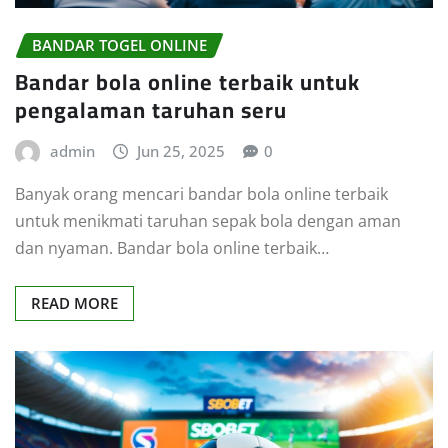
BANDAR TOGEL ONLINE
Bandar bola online terbaik untuk
pengalaman taruhan seru
admin
Jun 25, 2025
0
Banyak orang mencari bandar bola online terbaik
untuk menikmati taruhan sepak bola dengan aman
dan nyaman. Bandar bola online terbaik…
READ MORE