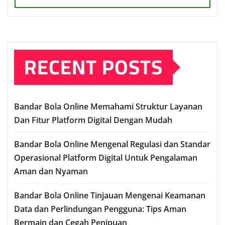
RECENT POSTS
Bandar Bola Online Memahami Struktur Layanan
Dan Fitur Platform Digital Dengan Mudah
Bandar Bola Online Mengenal Regulasi dan Standar
Operasional Platform Digital Untuk Pengalaman
Aman dan Nyaman
Bandar Bola Online Tinjauan Mengenai Keamanan
Data dan Perlindungan Pengguna: Tips Aman
Bermain dan Cegah Penipuan