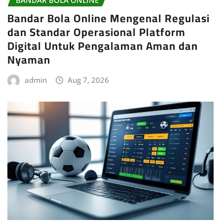
BANDAR BOLA ONLINE
Bandar Bola Online Mengenal Regulasi
dan Standar Operasional Platform
Digital Untuk Pengalaman Aman dan
Nyaman
admin
Aug 7, 2026