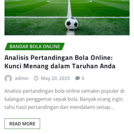
BANDAR BOLA ONLINE
Analisis Pertandingan Bola Online:
Kunci Menang dalam Taruhan Anda
admin
May 20, 2025
0
Analisis pertandingan bola online semakin populer di
kalangan penggemar sepak bola. Banyak orang ingin
tahu hasil pertandingan dan mendalami setiap…
READ MORE