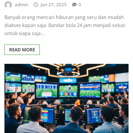
admin
Jun 27, 2025
0
Banyak orang mencari hiburan yang seru dan mudah
diakses kapan saja. Bandar bola 24 jam menjadi solusi
untuk siapa saja…
READ MORE