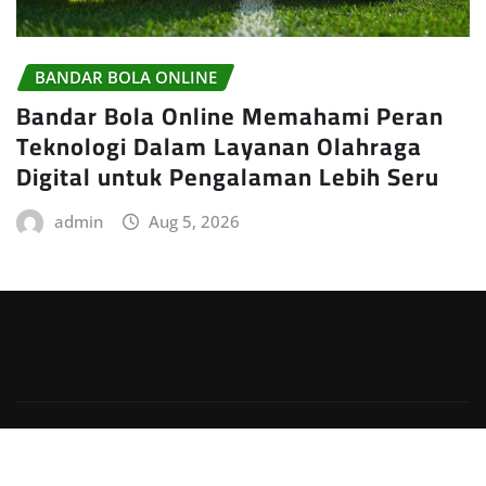
BANDAR BOLA ONLINE
Bandar Bola Online Memahami Peran
Teknologi Dalam Layanan Olahraga
Digital untuk Pengalaman Lebih Seru
admin
Aug 5, 2026
Copyright © 2026 | Powered by
WordPress
|
Irvine
News
by
ThemeArile