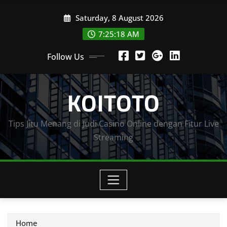
Skip
Saturday, 8 August 2026
to
content
7:25:20 AM
Follow Us
KOITOTO
Tips Jitu Menang di Judi Casino Online dengan Fitur Live
Streaming
Home