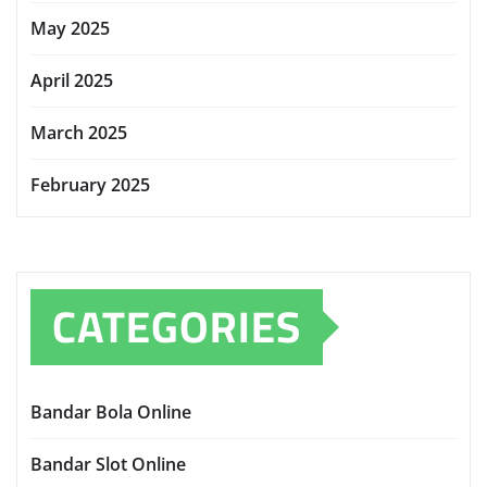
May 2025
April 2025
March 2025
February 2025
CATEGORIES
Bandar Bola Online
Bandar Slot Online