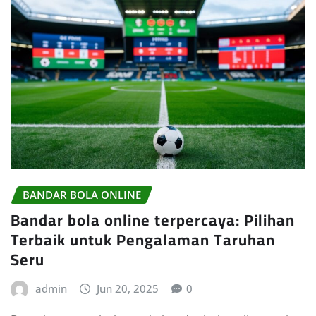
BANDAR BOLA ONLINE
Bandar bola online terpercaya: Pilihan
Terbaik untuk Pengalaman Taruhan
Seru
admin
Jun 20, 2025
0