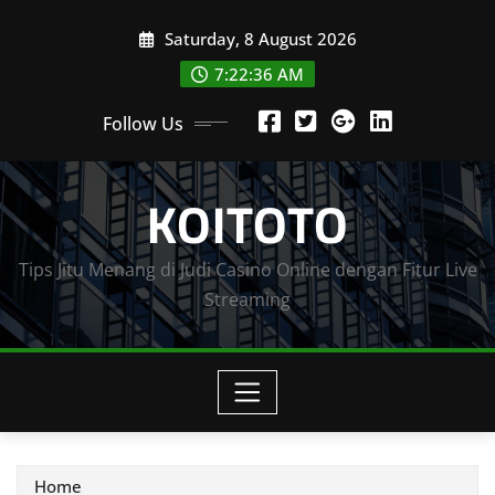
Skip
Saturday, 8 August 2026
to
content
7:22:38 AM
Follow Us
KOITOTO
Tips Jitu Menang di Judi Casino Online dengan Fitur Live
Streaming
Home