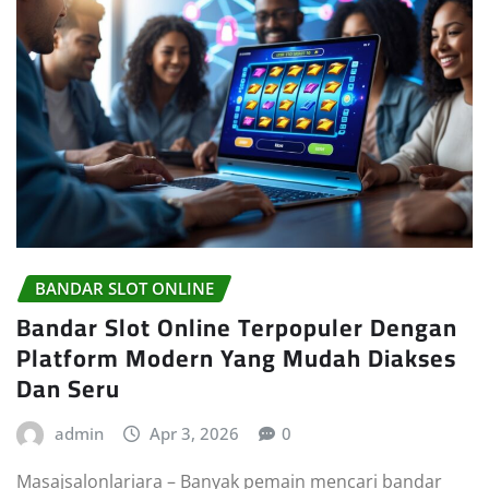
BANDAR SLOT ONLINE
Bandar Slot Online Terpopuler Dengan
Platform Modern Yang Mudah Diakses
Dan Seru
admin
Apr 3, 2026
0
Masajsalonlariara – Banyak pemain mencari bandar