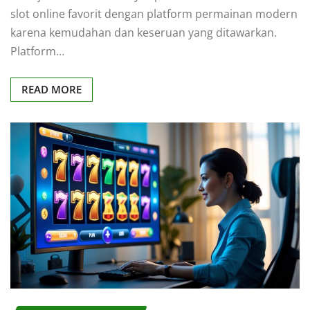
slot online favorit dengan platform permainan modern
karena kemudahan dan keseruan yang ditawarkan.
Platform…
READ MORE