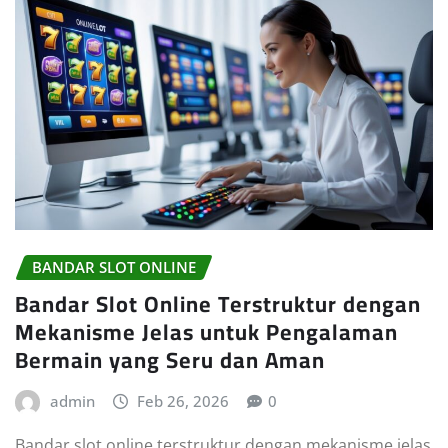
BANDAR SLOT ONLINE
Bandar Slot Online Terstruktur dengan
Mekanisme Jelas untuk Pengalaman
Bermain yang Seru dan Aman
admin
Feb 26, 2026
0
Bandar slot online terstruktur dengan mekanisme jelas