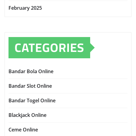
February 2025
CATEGORIES
Bandar Bola Online
Bandar Slot Online
Bandar Togel Online
Blackjack Online
Ceme Online