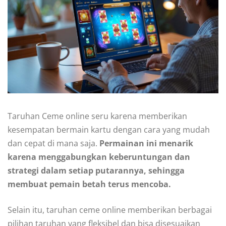
Taruhan Ceme online seru karena memberikan
kesempatan bermain kartu dengan cara yang mudah
dan cepat di mana saja.
Permainan ini menarik
karena menggabungkan keberuntungan dan
strategi dalam setiap putarannya, sehingga
membuat pemain betah terus mencoba.
Selain itu, taruhan ceme online memberikan berbagai
pilihan taruhan yang fleksibel dan bisa disesuaikan