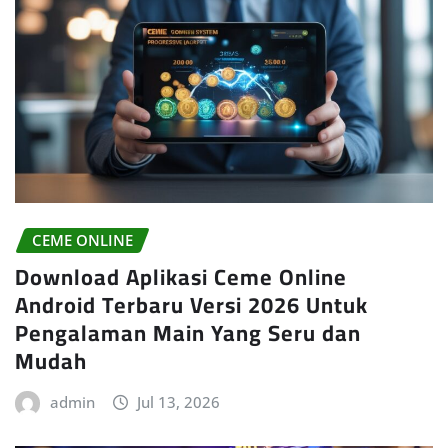
CEME ONLINE
Download Aplikasi Ceme Online
Android Terbaru Versi 2026 Untuk
Pengalaman Main Yang Seru dan
Mudah
admin
Jul 13, 2026