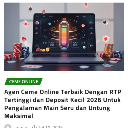
CEME ONLINE
Agen Ceme Online Terbaik Dengan RTP
Tertinggi dan Deposit Kecil 2026 Untuk
Pengalaman Main Seru dan Untung
Maksimal
admin
Jul 10, 2026