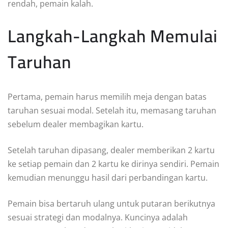
rendah, pemain kalah.
Langkah-Langkah Memulai
Taruhan
Pertama, pemain harus memilih meja dengan batas
taruhan sesuai modal. Setelah itu, memasang taruhan
sebelum dealer membagikan kartu.
Setelah taruhan dipasang, dealer memberikan 2 kartu
ke setiap pemain dan 2 kartu ke dirinya sendiri. Pemain
kemudian menunggu hasil dari perbandingan kartu.
Pemain bisa bertaruh ulang untuk putaran berikutnya
sesuai strategi dan modalnya. Kuncinya adalah