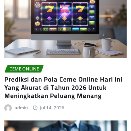
CEME ONLINE
Prediksi dan Pola Ceme Online Hari Ini
Yang Akurat di Tahun 2026 Untuk
Meningkatkan Peluang Menang
admin
Jul 14, 2026