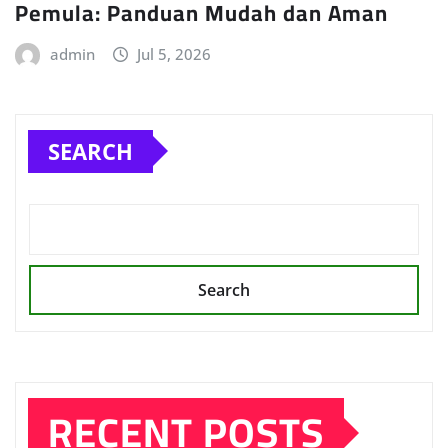
Pemula: Panduan Mudah dan Aman
admin
Jul 5, 2026
SEARCH
Search
RECENT POSTS