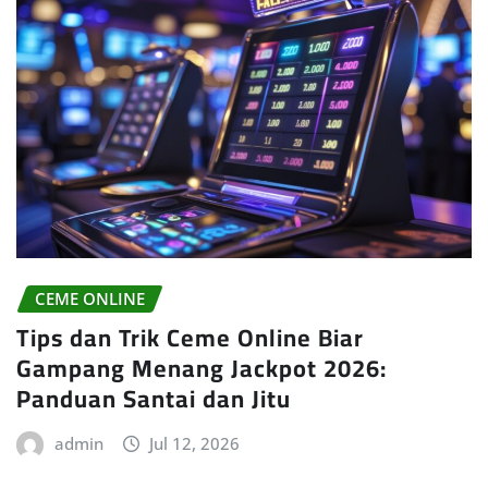
CEME ONLINE
Tips dan Trik Ceme Online Biar
Gampang Menang Jackpot 2026:
Panduan Santai dan Jitu
admin
Jul 12, 2026