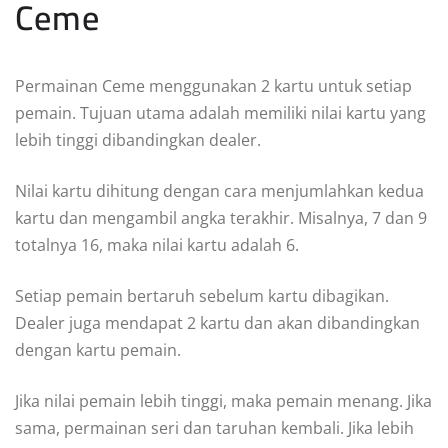
Ceme
Permainan Ceme menggunakan 2 kartu untuk setiap
pemain. Tujuan utama adalah memiliki nilai kartu yang
lebih tinggi dibandingkan dealer.
Nilai kartu dihitung dengan cara menjumlahkan kedua
kartu dan mengambil angka terakhir. Misalnya, 7 dan 9
totalnya 16, maka nilai kartu adalah 6.
Setiap pemain bertaruh sebelum kartu dibagikan.
Dealer juga mendapat 2 kartu dan akan dibandingkan
dengan kartu pemain.
Jika nilai pemain lebih tinggi, maka pemain menang. Jika
sama, permainan seri dan taruhan kembali. Jika lebih