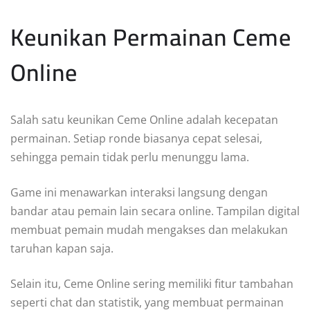
Keunikan Permainan Ceme
Online
Salah satu keunikan Ceme Online adalah kecepatan
permainan. Setiap ronde biasanya cepat selesai,
sehingga pemain tidak perlu menunggu lama.
Game ini menawarkan interaksi langsung dengan
bandar atau pemain lain secara online. Tampilan digital
membuat pemain mudah mengakses dan melakukan
taruhan kapan saja.
Selain itu, Ceme Online sering memiliki fitur tambahan
seperti chat dan statistik, yang membuat permainan