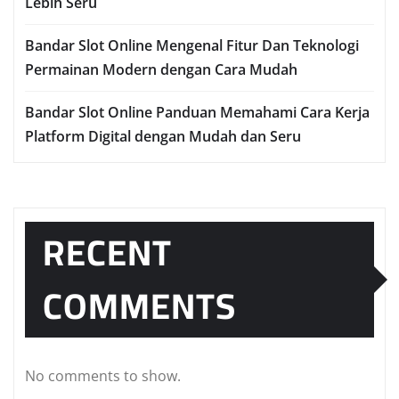
Lebih Seru
Bandar Slot Online Mengenal Fitur Dan Teknologi
Permainan Modern dengan Cara Mudah
Bandar Slot Online Panduan Memahami Cara Kerja
Platform Digital dengan Mudah dan Seru
RECENT
COMMENTS
No comments to show.