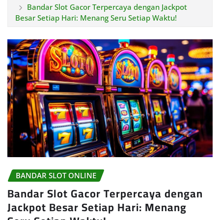
Bandar Slot Gacor Terpercaya dengan Jackpot
Besar Setiap Hari: Menang Seru Setiap Waktu!
BANDAR SLOT ONLINE
Bandar Slot Gacor Terpercaya dengan
Jackpot Besar Setiap Hari: Menang