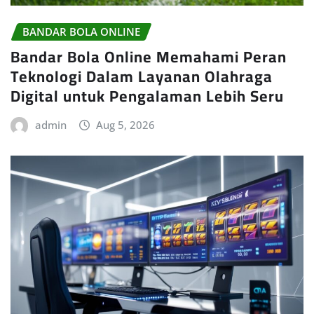
BANDAR BOLA ONLINE
Bandar Bola Online Memahami Peran
Teknologi Dalam Layanan Olahraga
Digital untuk Pengalaman Lebih Seru
admin
Aug 5, 2026