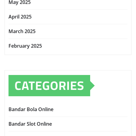
May 2025
April 2025
March 2025
February 2025
CATEGORIES
Bandar Bola Online
Bandar Slot Online