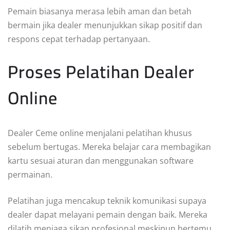
Pemain biasanya merasa lebih aman dan betah
bermain jika dealer menunjukkan sikap positif dan
respons cepat terhadap pertanyaan.
Proses Pelatihan Dealer
Online
Dealer Ceme online menjalani pelatihan khusus
sebelum bertugas. Mereka belajar cara membagikan
kartu sesuai aturan dan menggunakan software
permainan.
Pelatihan juga mencakup teknik komunikasi supaya
dealer dapat melayani pemain dengan baik. Mereka
dilatih menjaga sikap profesional meskipun bertemu