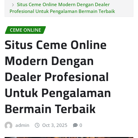
Situs Ceme Online Modern Dengan Dealer
Profesional Untuk Pengalaman Bermain Terbaik
CEME ONLINE
Situs Ceme Online
Modern Dengan
Dealer Profesional
Untuk Pengalaman
Bermain Terbaik
admin
Oct 3, 2025
0