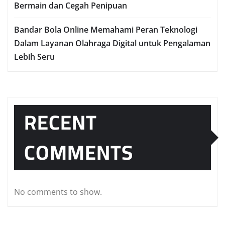
Bermain dan Cegah Penipuan
Bandar Bola Online Memahami Peran Teknologi
Dalam Layanan Olahraga Digital untuk Pengalaman
Lebih Seru
RECENT
COMMENTS
No comments to show.