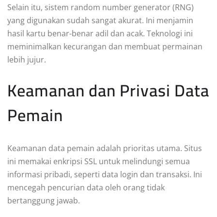
Selain itu, sistem random number generator (RNG)
yang digunakan sudah sangat akurat. Ini menjamin
hasil kartu benar-benar adil dan acak. Teknologi ini
meminimalkan kecurangan dan membuat permainan
lebih jujur.
Keamanan dan Privasi Data
Pemain
Keamanan data pemain adalah prioritas utama. Situs
ini memakai enkripsi SSL untuk melindungi semua
informasi pribadi, seperti data login dan transaksi. Ini
mencegah pencurian data oleh orang tidak
bertanggung jawab.