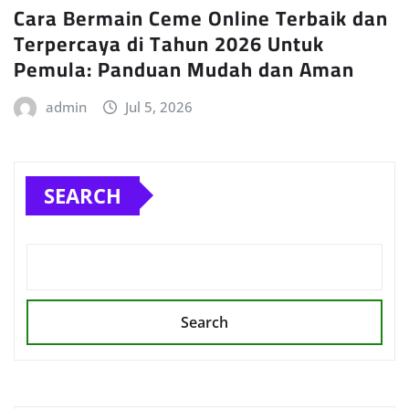
Cara Bermain Ceme Online Terbaik dan
Terpercaya di Tahun 2026 Untuk
Pemula: Panduan Mudah dan Aman
admin
Jul 5, 2026
SEARCH
Search