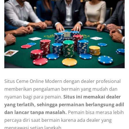
Situs Ceme Online Modern dengan dealer profesional
memberikan pengalaman bermain yang mudah dan
nyaman bagi para pemain.
Situs ini memakai dealer
yang terlatih, sehingga permainan berlangsung adil
dan lancar tanpa masalah.
Pemain bisa merasa lebih
percaya diri saat bermain karena ada dealer yang
mengawasi setiap langkah.