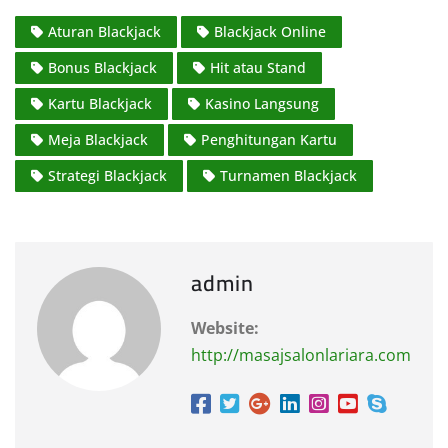
Aturan Blackjack
Blackjack Online
Bonus Blackjack
Hit atau Stand
Kartu Blackjack
Kasino Langsung
Meja Blackjack
Penghitungan Kartu
Strategi Blackjack
Turnamen Blackjack
admin
Website:
http://masajsalonlariara.com