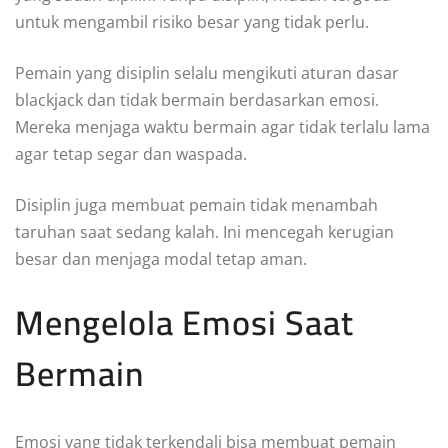
untuk mengambil risiko besar yang tidak perlu.
Pemain yang disiplin selalu mengikuti aturan dasar
blackjack dan tidak bermain berdasarkan emosi.
Mereka menjaga waktu bermain agar tidak terlalu lama
agar tetap segar dan waspada.
Disiplin juga membuat pemain tidak menambah
taruhan saat sedang kalah. Ini mencegah kerugian
besar dan menjaga modal tetap aman.
Mengelola Emosi Saat
Bermain
Emosi yang tidak terkendali bisa membuat pemain