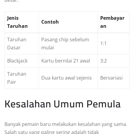
besar.
Jenis
Pembayar
Contoh
Taruhan
an
Taruhan
Pasang chip sebelum
1:1
Dasar
mulai
Blackjack
Kartu bernilai 21 awal
3:2
Taruhan
Dua kartu awal sejenis
Bervariasi
Pair
Kesalahan Umum Pemula
Banyak pemain baru melakukan kesalahan yang sama.
Salah satu yang paling sering adalah tidak