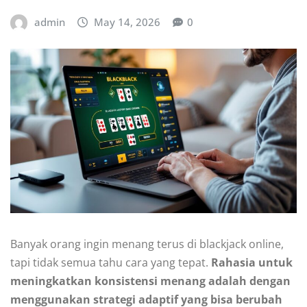
admin
May 14, 2026
0
Banyak orang ingin menang terus di blackjack online,
tapi tidak semua tahu cara yang tepat.
Rahasia untuk
meningkatkan konsistensi menang adalah dengan
menggunakan strategi adaptif yang bisa berubah