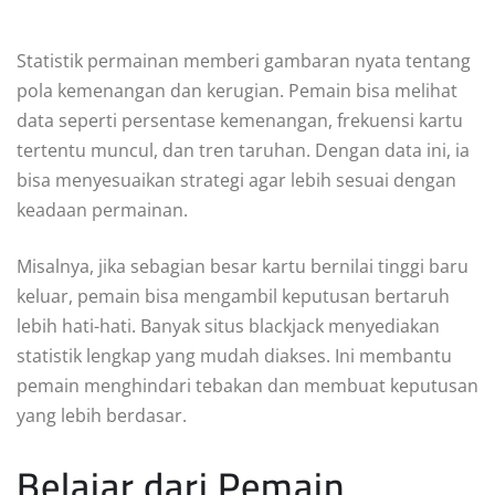
Statistik permainan memberi gambaran nyata tentang
pola kemenangan dan kerugian. Pemain bisa melihat
data seperti persentase kemenangan, frekuensi kartu
tertentu muncul, dan tren taruhan. Dengan data ini, ia
bisa menyesuaikan strategi agar lebih sesuai dengan
keadaan permainan.
Misalnya, jika sebagian besar kartu bernilai tinggi baru
keluar, pemain bisa mengambil keputusan bertaruh
lebih hati-hati. Banyak situs blackjack menyediakan
statistik lengkap yang mudah diakses. Ini membantu
pemain menghindari tebakan dan membuat keputusan
yang lebih berdasar.
Belajar dari Pemain