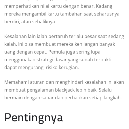
memperhatikan nilai kartu dengan benar. Kadang
mereka mengambil kartu tambahan saat seharusnya
berdiri, atau sebaliknya.
Kesalahan lain ialah bertaruh terlalu besar saat sedang
kalah. Ini bisa membuat mereka kehilangan banyak
uang dengan cepat. Pemula juga sering lupa
menggunakan strategi dasar yang sudah terbukti
dapat mengurangi risiko kerugian.
Memahami aturan dan menghindari kesalahan ini akan
membuat pengalaman blackjack lebih baik. Selalu
bermain dengan sabar dan perhatikan setiap langkah.
Pentingnya