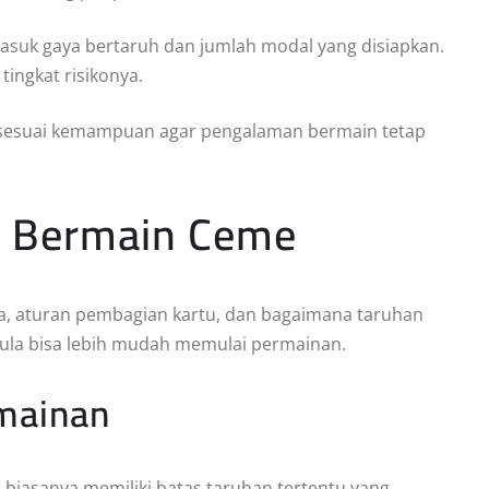
asuk gaya bertaruh dan jumlah modal yang disiapkan.
ingkat risikonya.
 sesuai kemampuan agar pengalaman bermain tetap
r Bermain Ceme
, aturan pembagian kartu, dan bagaimana taruhan
mula bisa lebih mudah memulai permainan.
rmainan
 biasanya memiliki batas taruhan tertentu yang