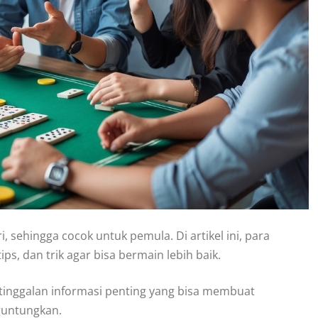
 sehingga cocok untuk pemula. Di artikel ini, para
, dan trik agar bisa bermain lebih baik.
tinggalan informasi penting yang bisa membuat
guntungkan.