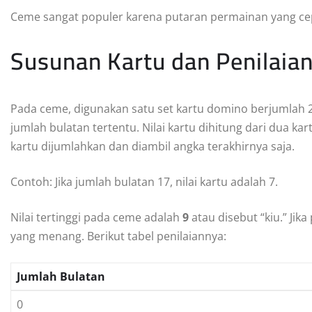
Ceme sangat populer karena putaran permainan yang ce
Susunan Kartu dan Penilaian
Pada ceme, digunakan satu set kartu domino berjumlah 2
jumlah bulatan tertentu. Nilai kartu dihitung dari dua k
kartu dijumlahkan dan diambil angka terakhirnya saja.
Contoh: Jika jumlah bulatan 17, nilai kartu adalah 7.
Nilai tertinggi pada ceme adalah
9
atau disebut “kiu.” Ji
yang menang. Berikut tabel penilaiannya:
Jumlah Bulatan
0