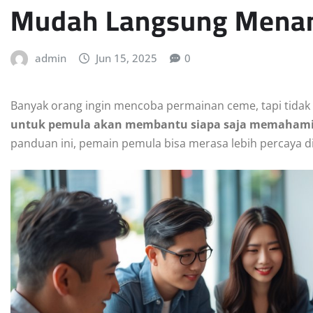
Mudah Langsung Mena
admin
Jun 15, 2025
0
Banyak orang ingin mencoba permainan ceme, tapi tidak
untuk pemula akan membantu siapa saja memahami
panduan ini, pemain pemula bisa merasa lebih percaya d