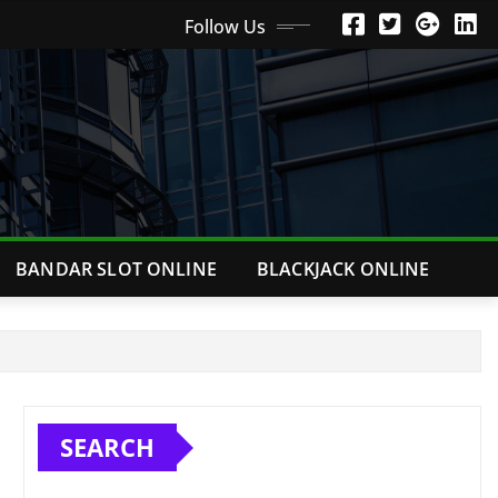
Follow Us
BANDAR SLOT ONLINE
BLACKJACK ONLINE
SEARCH