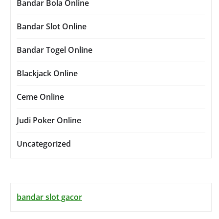
Bandar Bola Online
Bandar Slot Online
Bandar Togel Online
Blackjack Online
Ceme Online
Judi Poker Online
Uncategorized
bandar slot gacor