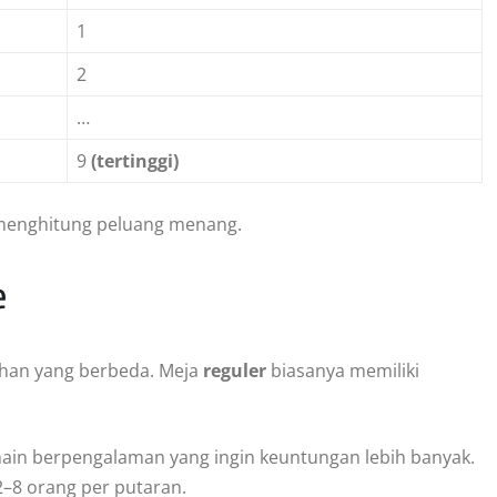
1
2
…
9
(tertinggi)
a menghitung peluang menang.
e
uhan yang berbeda. Meja
reguler
biasanya memiliki
ain berpengalaman yang ingin keuntungan lebih banyak.
–8 orang per putaran.