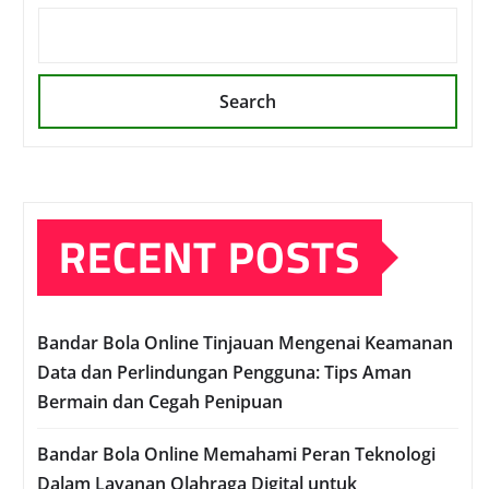
Search
RECENT POSTS
Bandar Bola Online Tinjauan Mengenai Keamanan
Data dan Perlindungan Pengguna: Tips Aman
Bermain dan Cegah Penipuan
Bandar Bola Online Memahami Peran Teknologi
Dalam Layanan Olahraga Digital untuk