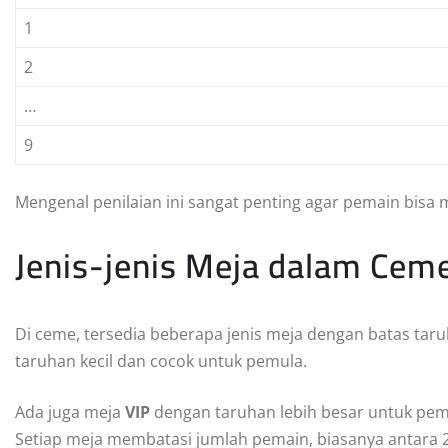
1
2
…
9
Mengenal penilaian ini sangat penting agar pemain bis
Jenis-jenis Meja dalam Cem
Di ceme, tersedia beberapa jenis meja dengan batas tar
taruhan kecil dan cocok untuk pemula.
Ada juga meja
VIP
dengan taruhan lebih besar untuk pem
Setiap meja membatasi jumlah pemain, biasanya antara 2