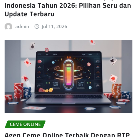
Indonesia Tahun 2026: Pilihan Seru dan
Update Terbaru
admin
Jul 11, 2026
CEME ONLINE
Agen Ceme Online Terbaik Dengan RTP