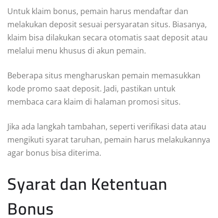
Untuk klaim bonus, pemain harus mendaftar dan
melakukan deposit sesuai persyaratan situs. Biasanya,
klaim bisa dilakukan secara otomatis saat deposit atau
melalui menu khusus di akun pemain.
Beberapa situs mengharuskan pemain memasukkan
kode promo saat deposit. Jadi, pastikan untuk
membaca cara klaim di halaman promosi situs.
Jika ada langkah tambahan, seperti verifikasi data atau
mengikuti syarat taruhan, pemain harus melakukannya
agar bonus bisa diterima.
Syarat dan Ketentuan
Bonus