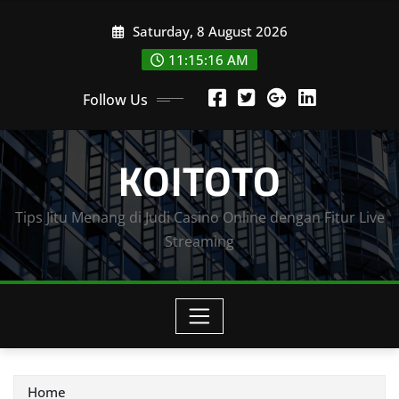
Skip
Saturday, 8 August 2026
to
content
11:15:17 AM
Follow Us
KOITOTO
Tips Jitu Menang di Judi Casino Online dengan Fitur Live
Streaming
Home