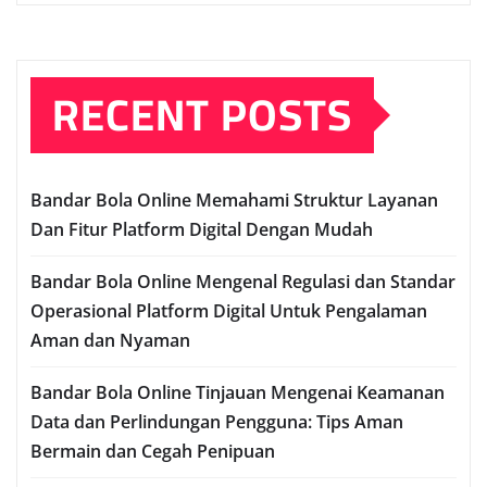
RECENT POSTS
Bandar Bola Online Memahami Struktur Layanan
Dan Fitur Platform Digital Dengan Mudah
Bandar Bola Online Mengenal Regulasi dan Standar
Operasional Platform Digital Untuk Pengalaman
Aman dan Nyaman
Bandar Bola Online Tinjauan Mengenai Keamanan
Data dan Perlindungan Pengguna: Tips Aman
Bermain dan Cegah Penipuan