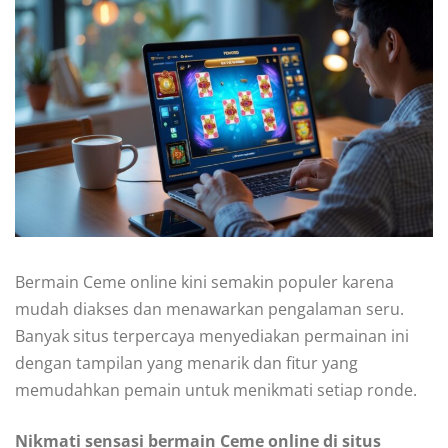
Bermain Ceme online kini semakin populer karena
mudah diakses dan menawarkan pengalaman seru.
Banyak situs terpercaya menyediakan permainan ini
dengan tampilan yang menarik dan fitur yang
memudahkan pemain untuk menikmati setiap ronde.
Nikmati sensasi bermain Ceme online di situs