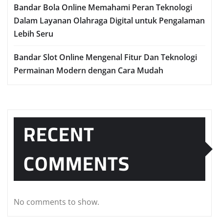
Bandar Bola Online Memahami Peran Teknologi
Dalam Layanan Olahraga Digital untuk Pengalaman
Lebih Seru
Bandar Slot Online Mengenal Fitur Dan Teknologi
Permainan Modern dengan Cara Mudah
RECENT
COMMENTS
No comments to show.