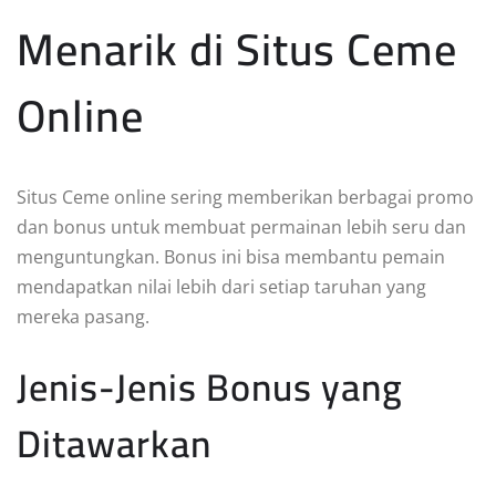
Menarik di Situs Ceme
Online
Situs Ceme online sering memberikan berbagai promo
dan bonus untuk membuat permainan lebih seru dan
menguntungkan. Bonus ini bisa membantu pemain
mendapatkan nilai lebih dari setiap taruhan yang
mereka pasang.
Jenis-Jenis Bonus yang
Ditawarkan