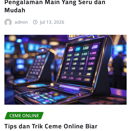
Pengalaman Main Yang Seru dan
Mudah
admin
Jul 13, 2026
CEME ONLINE
Tips dan Trik Ceme Online Biar