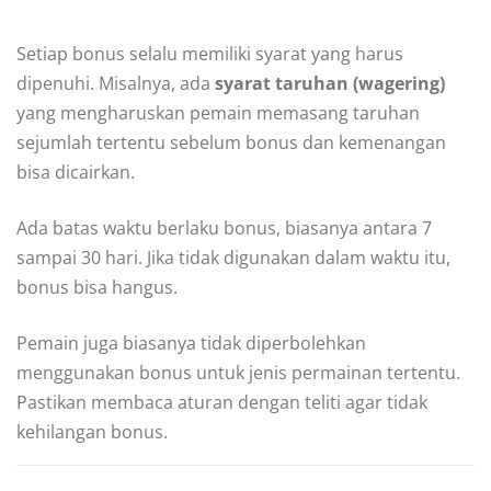
Setiap bonus selalu memiliki syarat yang harus
dipenuhi. Misalnya, ada
syarat taruhan (wagering)
yang mengharuskan pemain memasang taruhan
sejumlah tertentu sebelum bonus dan kemenangan
bisa dicairkan.
Ada batas waktu berlaku bonus, biasanya antara 7
sampai 30 hari. Jika tidak digunakan dalam waktu itu,
bonus bisa hangus.
Pemain juga biasanya tidak diperbolehkan
menggunakan bonus untuk jenis permainan tertentu.
Pastikan membaca aturan dengan teliti agar tidak
kehilangan bonus.