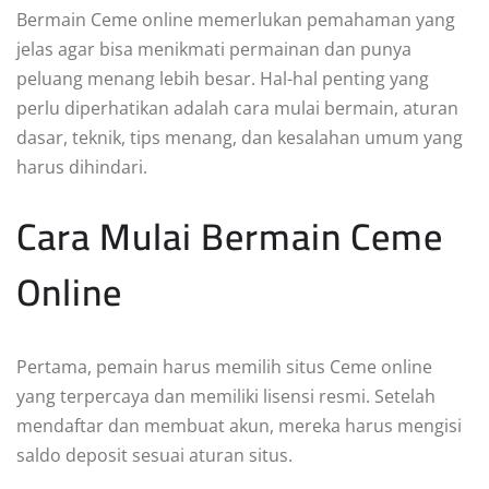
Bermain Ceme online memerlukan pemahaman yang
jelas agar bisa menikmati permainan dan punya
peluang menang lebih besar. Hal-hal penting yang
perlu diperhatikan adalah cara mulai bermain, aturan
dasar, teknik, tips menang, dan kesalahan umum yang
harus dihindari.
Cara Mulai Bermain Ceme
Online
Pertama, pemain harus memilih situs Ceme online
yang terpercaya dan memiliki lisensi resmi. Setelah
mendaftar dan membuat akun, mereka harus mengisi
saldo deposit sesuai aturan situs.