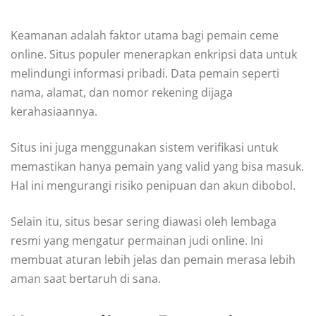
Keamanan adalah faktor utama bagi pemain ceme
online. Situs populer menerapkan enkripsi data untuk
melindungi informasi pribadi. Data pemain seperti
nama, alamat, dan nomor rekening dijaga
kerahasiaannya.
Situs ini juga menggunakan sistem verifikasi untuk
memastikan hanya pemain yang valid yang bisa masuk.
Hal ini mengurangi risiko penipuan dan akun dibobol.
Selain itu, situs besar sering diawasi oleh lembaga
resmi yang mengatur permainan judi online. Ini
membuat aturan lebih jelas dan pemain merasa lebih
aman saat bertaruh di sana.