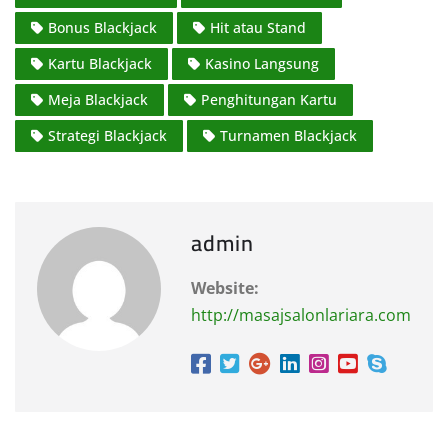
Bonus Blackjack
Hit atau Stand
Kartu Blackjack
Kasino Langsung
Meja Blackjack
Penghitungan Kartu
Strategi Blackjack
Turnamen Blackjack
admin
Website:
http://masajsalonlariara.com