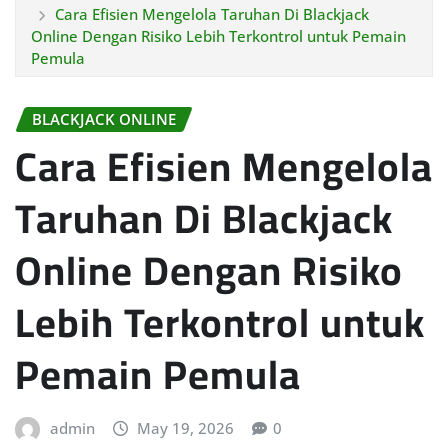
Cara Efisien Mengelola Taruhan Di Blackjack
Online Dengan Risiko Lebih Terkontrol untuk Pemain
Pemula
BLACKJACK ONLINE
Cara Efisien Mengelola
Taruhan Di Blackjack
Online Dengan Risiko
Lebih Terkontrol untuk
Pemain Pemula
admin
May 19, 2026
0