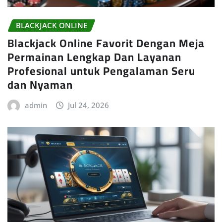
BLACKJACK ONLINE
Blackjack Online Favorit Dengan Meja
Permainan Lengkap Dan Layanan
Profesional untuk Pengalaman Seru
dan Nyaman
admin
Jul 24, 2026