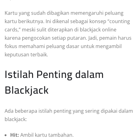
Kartu yang sudah dibagikan memengaruhi peluang
kartu berikutnya. Ini dikenal sebagai konsep “counting
cards,” meski sulit diterapkan di blackjack online
karena pengocokan setiap putaran. Jadi, pemain harus
fokus memahami peluang dasar untuk mengambil
keputusan terbaik.
Istilah Penting dalam
Blackjack
Ada beberapa istilah penting yang sering dipakai dalam
blackjack:
Hit:
Ambil kartu tambahan.