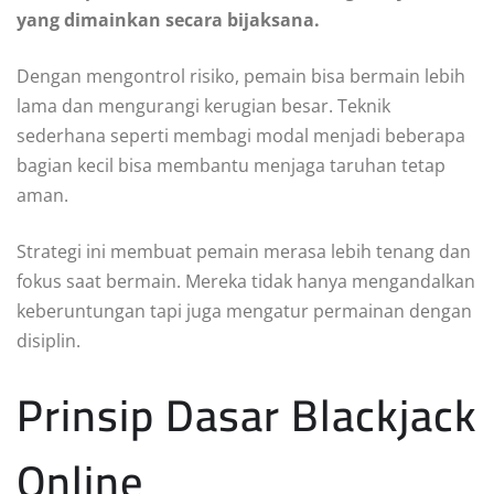
yang dimainkan secara bijaksana.
Dengan mengontrol risiko, pemain bisa bermain lebih
lama dan mengurangi kerugian besar. Teknik
sederhana seperti membagi modal menjadi beberapa
bagian kecil bisa membantu menjaga taruhan tetap
aman.
Strategi ini membuat pemain merasa lebih tenang dan
fokus saat bermain. Mereka tidak hanya mengandalkan
keberuntungan tapi juga mengatur permainan dengan
disiplin.
Prinsip Dasar Blackjack
Online