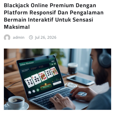
Blackjack Online Premium Dengan
Platform Responsif Dan Pengalaman
Bermain Interaktif Untuk Sensasi
Maksimal
admin
Jul 26, 2026