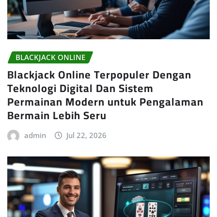
BLACKJACK ONLINE
Blackjack Online Terpopuler Dengan
Teknologi Digital Dan Sistem
Permainan Modern untuk Pengalaman
Bermain Lebih Seru
admin
Jul 22, 2026