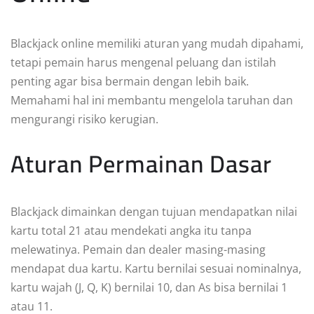
Blackjack online memiliki aturan yang mudah dipahami,
tetapi pemain harus mengenal peluang dan istilah
penting agar bisa bermain dengan lebih baik.
Memahami hal ini membantu mengelola taruhan dan
mengurangi risiko kerugian.
Aturan Permainan Dasar
Blackjack dimainkan dengan tujuan mendapatkan nilai
kartu total 21 atau mendekati angka itu tanpa
melewatinya. Pemain dan dealer masing-masing
mendapat dua kartu. Kartu bernilai sesuai nominalnya,
kartu wajah (J, Q, K) bernilai 10, dan As bisa bernilai 1
atau 11.