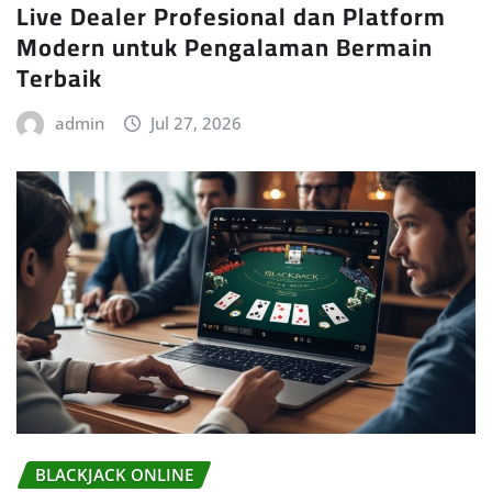
Live Dealer Profesional dan Platform
Modern untuk Pengalaman Bermain
Terbaik
admin
Jul 27, 2026
BLACKJACK ONLINE