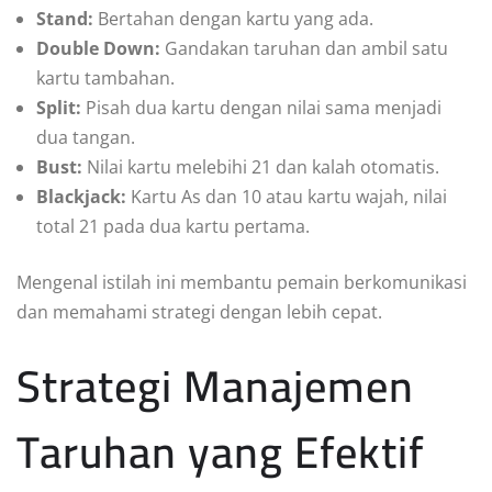
Stand:
Bertahan dengan kartu yang ada.
Double Down:
Gandakan taruhan dan ambil satu
kartu tambahan.
Split:
Pisah dua kartu dengan nilai sama menjadi
dua tangan.
Bust:
Nilai kartu melebihi 21 dan kalah otomatis.
Blackjack:
Kartu As dan 10 atau kartu wajah, nilai
total 21 pada dua kartu pertama.
Mengenal istilah ini membantu pemain berkomunikasi
dan memahami strategi dengan lebih cepat.
Strategi Manajemen
Taruhan yang Efektif