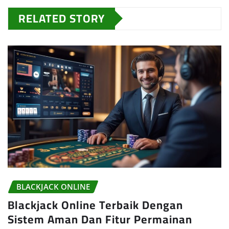
RELATED STORY
BLACKJACK ONLINE
Blackjack Online Terbaik Dengan
Sistem Aman Dan Fitur Permainan