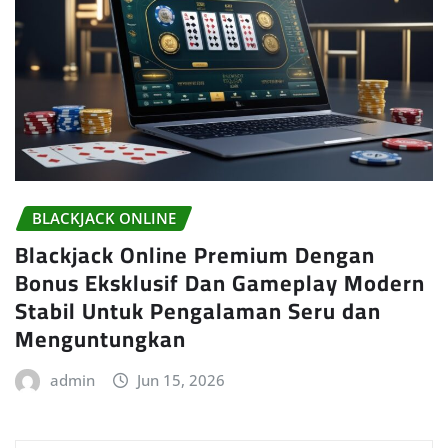
BLACKJACK ONLINE
Blackjack Online Premium Dengan
Bonus Eksklusif Dan Gameplay Modern
Stabil Untuk Pengalaman Seru dan
Menguntungkan
admin
Jun 15, 2026