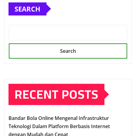
SEARCH
Search
RECENT POSTS
Bandar Bola Online Mengenal Infrastruktur
Teknologi Dalam Platform Berbasis Internet
dengan Mudah dan Cepat