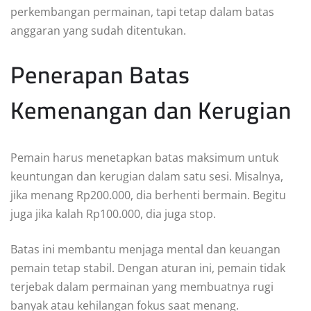
perkembangan permainan, tapi tetap dalam batas
anggaran yang sudah ditentukan.
Penerapan Batas
Kemenangan dan Kerugian
Pemain harus menetapkan batas maksimum untuk
keuntungan dan kerugian dalam satu sesi. Misalnya,
jika menang Rp200.000, dia berhenti bermain. Begitu
juga jika kalah Rp100.000, dia juga stop.
Batas ini membantu menjaga mental dan keuangan
pemain tetap stabil. Dengan aturan ini, pemain tidak
terjebak dalam permainan yang membuatnya rugi
banyak atau kehilangan fokus saat menang.