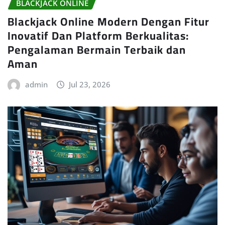
BLACKJACK ONLINE
Blackjack Online Modern Dengan Fitur
Inovatif Dan Platform Berkualitas:
Pengalaman Bermain Terbaik dan
Aman
admin
Jul 23, 2026