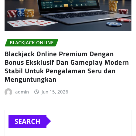
BLACKJACK ONLINE
Blackjack Online Premium Dengan
Bonus Eksklusif Dan Gameplay Modern
Stabil Untuk Pengalaman Seru dan
Menguntungkan
admin
Jun 15, 2026
SEARCH