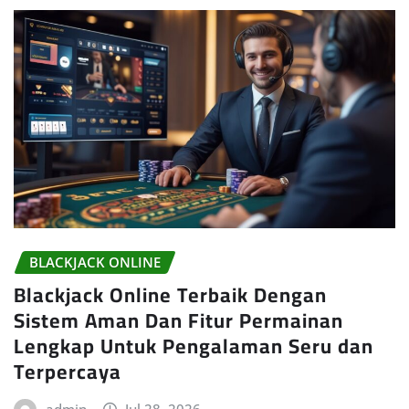
BLACKJACK ONLINE
Blackjack Online Terbaik Dengan
Sistem Aman Dan Fitur Permainan
Lengkap Untuk Pengalaman Seru dan
Terpercaya