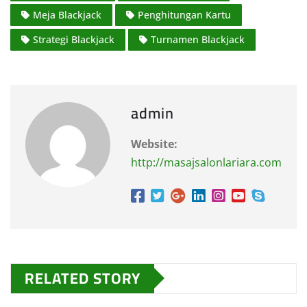
Meja Blackjack
Penghitungan Kartu
Strategi Blackjack
Turnamen Blackjack
admin
Website:
http://masajsalonlariara.com
RELATED STORY