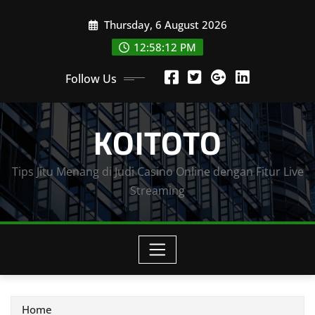
Skip
Thursday, 6 August 2026
to
content
12:58:14 PM
Follow Us
KOITOTO
Tips Jitu Menang di Judi Casino Online dengan Fitur Live
Streaming
Home