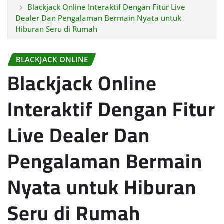
Blackjack Online Interaktif Dengan Fitur Live
Dealer Dan Pengalaman Bermain Nyata untuk
Hiburan Seru di Rumah
BLACKJACK ONLINE
Blackjack Online
Interaktif Dengan Fitur
Live Dealer Dan
Pengalaman Bermain
Nyata untuk Hiburan
Seru di Rumah