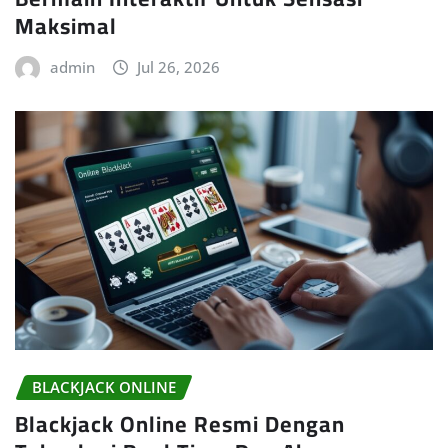
Maksimal
admin
Jul 26, 2026
BLACKJACK ONLINE
Blackjack Online Resmi Dengan