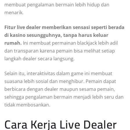
membuat pengalaman bermain lebih hidup dan
menarik.
Fitur live dealer memberikan sensasi seperti berada
di kasino sesungguhnya, tanpa harus keluar
rumah.
Ini membuat permainan blackjack lebih adil
dan transparan karena pemain bisa melihat setiap
langkah dealer secara langsung.
Selain itu, interaktivitas dalam game ini membuat
suasana lebih sosial dan menghibur. Pemain dapat
berbicara dengan dealer maupun sesama pemain,
sehingga pengalaman bermain menjadi lebih seru dan
tidak membosankan.
Cara Kerja Live Dealer