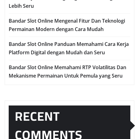
Lebih Seru
Bandar Slot Online Mengenal Fitur Dan Teknologi
Permainan Modern dengan Cara Mudah
Bandar Slot Online Panduan Memahami Cara Kerja
Platform Digital dengan Mudah dan Seru
Bandar Slot Online Memahami RTP Volatilitas Dan
Mekanisme Permainan Untuk Pemula yang Seru
RECENT
COMMENTS