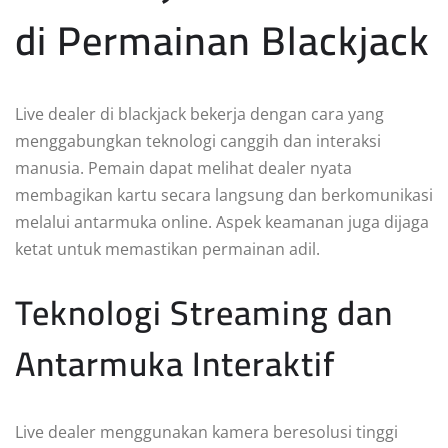
di Permainan Blackjack
Live dealer di blackjack bekerja dengan cara yang
menggabungkan teknologi canggih dan interaksi
manusia. Pemain dapat melihat dealer nyata
membagikan kartu secara langsung dan berkomunikasi
melalui antarmuka online. Aspek keamanan juga dijaga
ketat untuk memastikan permainan adil.
Teknologi Streaming dan
Antarmuka Interaktif
Live dealer menggunakan kamera beresolusi tinggi