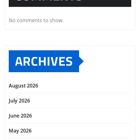
No comments to show.
ARCHIVES
August 2026
July 2026
June 2026
May 2026