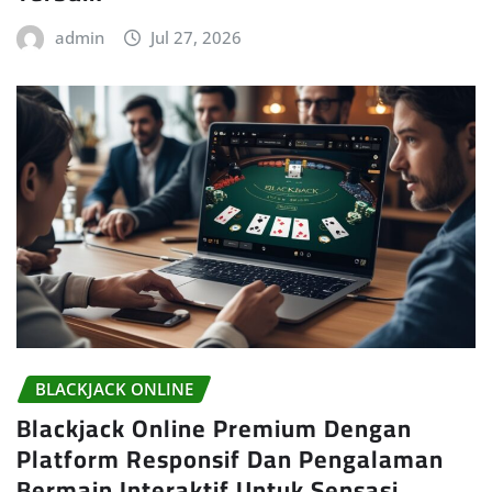
admin
Jul 27, 2026
BLACKJACK ONLINE
Blackjack Online Premium Dengan
Platform Responsif Dan Pengalaman
Bermain Interaktif Untuk Sensasi