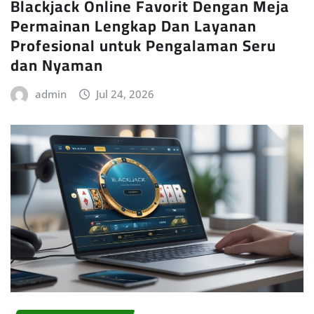
Blackjack Online Favorit Dengan Meja
Permainan Lengkap Dan Layanan
Profesional untuk Pengalaman Seru
dan Nyaman
admin
Jul 24, 2026