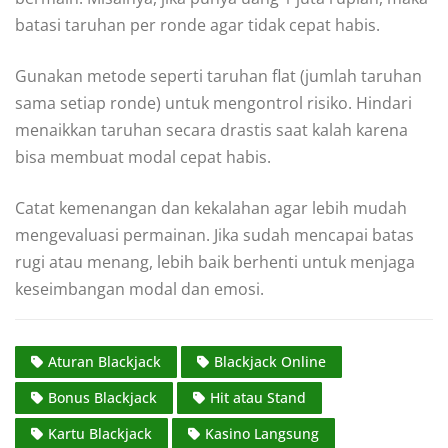
batasi taruhan per ronde agar tidak cepat habis.
Gunakan metode seperti taruhan flat (jumlah taruhan
sama setiap ronde) untuk mengontrol risiko. Hindari
menaikkan taruhan secara drastis saat kalah karena
bisa membuat modal cepat habis.
Catat kemenangan dan kekalahan agar lebih mudah
mengevaluasi permainan. Jika sudah mencapai batas
rugi atau menang, lebih baik berhenti untuk menjaga
keseimbangan modal dan emosi.
Aturan Blackjack
Blackjack Online
Bonus Blackjack
Hit atau Stand
Kartu Blackjack
Kasino Langsung