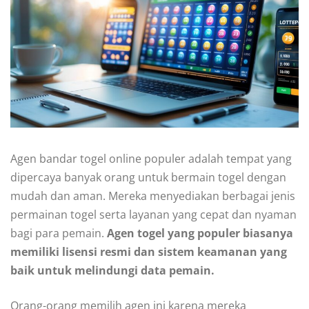
Agen bandar togel online populer adalah tempat yang
dipercaya banyak orang untuk bermain togel dengan
mudah dan aman. Mereka menyediakan berbagai jenis
permainan togel serta layanan yang cepat dan nyaman
bagi para pemain.
Agen togel yang populer biasanya
memiliki lisensi resmi dan sistem keamanan yang
baik untuk melindungi data pemain.
Orang-orang memilih agen ini karena mereka