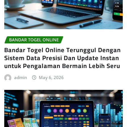
BANDAR TOGEL ONLINE
Bandar Togel Online Terunggul Dengan
Sistem Data Presisi Dan Update Instan
untuk Pengalaman Bermain Lebih Seru
admin
May 6, 2026