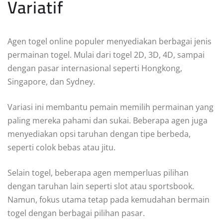
Variatif
Agen togel online populer menyediakan berbagai jenis
permainan togel. Mulai dari togel 2D, 3D, 4D, sampai
dengan pasar internasional seperti Hongkong,
Singapore, dan Sydney.
Variasi ini membantu pemain memilih permainan yang
paling mereka pahami dan sukai. Beberapa agen juga
menyediakan opsi taruhan dengan tipe berbeda,
seperti colok bebas atau jitu.
Selain togel, beberapa agen memperluas pilihan
dengan taruhan lain seperti slot atau sportsbook.
Namun, fokus utama tetap pada kemudahan bermain
togel dengan berbagai pilihan pasar.