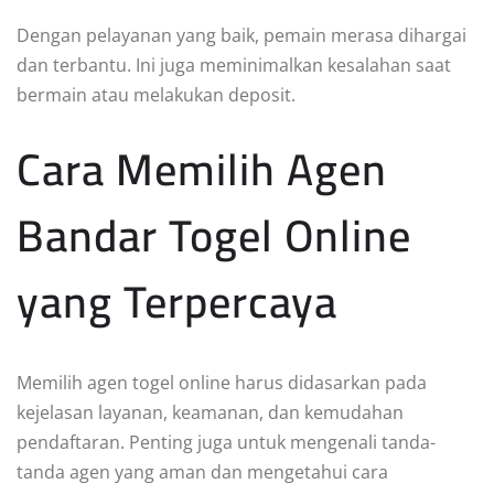
Dengan pelayanan yang baik, pemain merasa dihargai
dan terbantu. Ini juga meminimalkan kesalahan saat
bermain atau melakukan deposit.
Cara Memilih Agen
Bandar Togel Online
yang Terpercaya
Memilih agen togel online harus didasarkan pada
kejelasan layanan, keamanan, dan kemudahan
pendaftaran. Penting juga untuk mengenali tanda-
tanda agen yang aman dan mengetahui cara