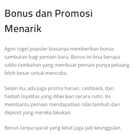
Bonus dan Promosi
Menarik
Agen togel populer biasanya memberikan bonus
sambutan bagi pemain baru. Bonus ini bisa berupa
saldo tambahan yang membuat pemain punya peluang
lebih besar untuk mencoba.
Selain itu, ada juga promo harian, cashback, dan
hadiah loyalitas yang diberikan secara rutin. Ini
membantu pemain mendapatkan nilai tambah dari
deposit yang mereka lakukan.
Bonus tanpa syarat yang ketat juga jadi keunggulan