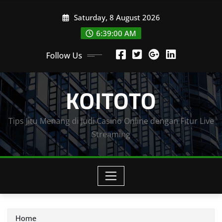
Skip
Saturday, 8 August 2026
to
content
6:39:02 AM
Follow Us
KOITOTO
Tips Jitu Menang di Judi Casino Online dengan Fitur Live
Streaming
Home